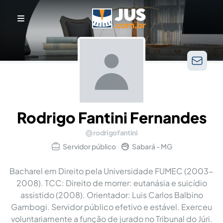
Rodrigo Fantini Fernandes
rodrigofantini
Servidor público
Sabará - MG
Bacharel em Direito pela Universidade FUMEC (2003-
2008). TCC: Direito de morrer: eutanásia e suicídio
assistido (2008). Orientador: Luis Carlos Balbino
Gambogi. Servidor público efetivo e estável. Exerceu
voluntariamente a função de jurado no Tribunal do Júri.