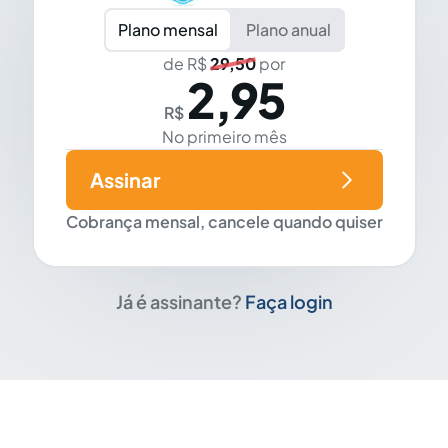
Plano mensal
Plano anual
de R$
29,50
por
2,95
R$
No primeiro mês
Assinar
Cobrança mensal, cancele quando quiser
Já é assinante?
Faça login