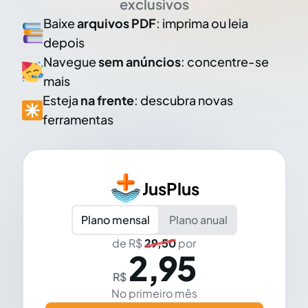
exclusivos
Baixe
arquivos PDF
: imprima ou leia
depois
Navegue
sem anúncios
: concentre-se
mais
Esteja
na frente
: descubra novas
ferramentas
JusPlus
Plano mensal
Plano anual
de R$
29,50
por
2,95
R$
No primeiro mês