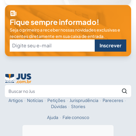
Fique sempre informado!
Seja o primeiro a receber nossas novidades exclusivas e
recentes diretamente em sua caixa de entrada.
Inscrever
Artigos
·
Notícias
·
Petições
·
Jurisprudência
·
Pareceres
·
Fale com a IA
Buscar no Jus
Dúvidas
·
Stories
Ajuda
·
Fale conosco