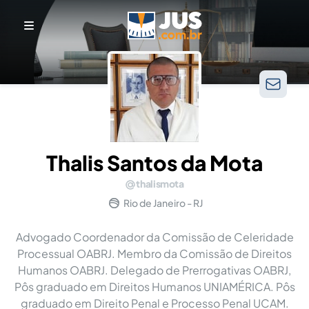
Thalis Santos da Mota
thalismota
Rio de Janeiro - RJ
Advogado Coordenador da Comissão de Celeridade
Processual OABRJ. Membro da Comissão de Direitos
Humanos OABRJ. Delegado de Prerrogativas OABRJ,
Pôs graduado em Direitos Humanos UNIAMÉRICA. Pôs
graduado em Direito Penal e Processo Penal UCAM.