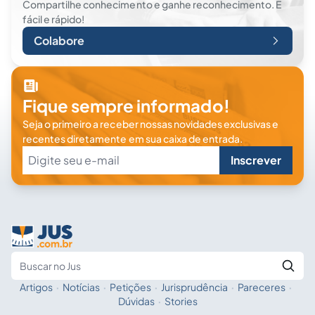
Compartilhe conhecimento e ganhe reconhecimento. É
fácil e rápido!
Colabore
Fique sempre informado!
Seja o primeiro a receber nossas novidades exclusivas e
recentes diretamente em sua caixa de entrada.
Inscrever
Artigos
·
Notícias
·
Petições
·
Jurisprudência
·
Pareceres
·
Fale com a IA
Buscar no Jus
Dúvidas
·
Stories