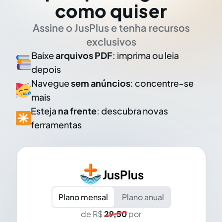
como quiser
Assine o JusPlus e tenha recursos
exclusivos
Baixe
arquivos PDF
: imprima ou leia
depois
Navegue
sem anúncios
: concentre-se
mais
Esteja
na frente
: descubra novas
ferramentas
JusPlus
Plano mensal
Plano anual
de R$
29,50
por