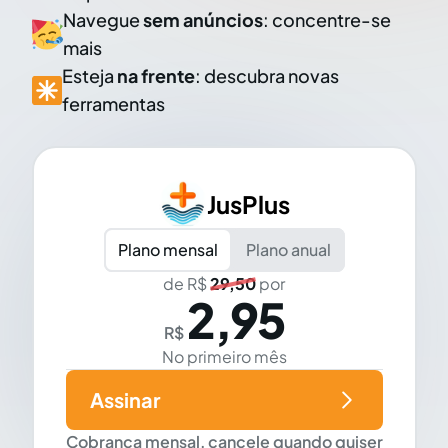
Navegue
sem anúncios
: concentre-se
mais
Esteja
na frente
: descubra novas
ferramentas
JusPlus
Plano mensal
Plano anual
de R$
29,50
por
2,95
R$
No primeiro mês
Assinar
Cobrança mensal, cancele quando quiser