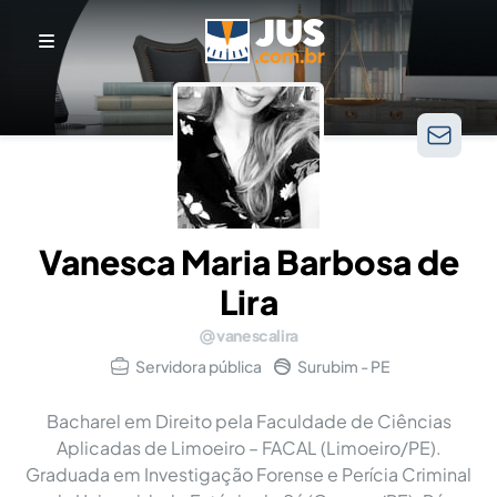
Vanesca Maria Barbosa de
Lira
vanescalira
Servidora pública
Surubim - PE
Bacharel em Direito pela Faculdade de Ciências
Aplicadas de Limoeiro – FACAL (Limoeiro/PE).
Graduada em Investigação Forense e Perícia Criminal