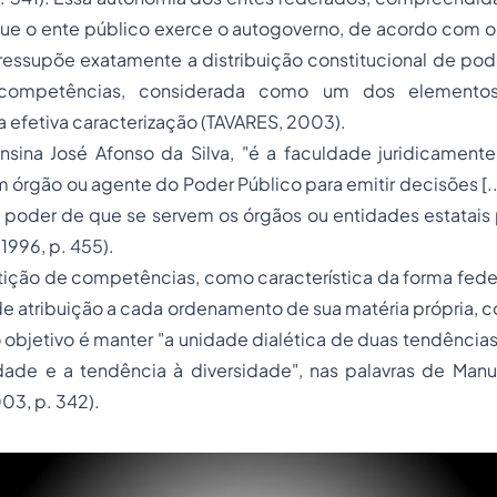
ue o ente público exerce o autogoverno, de acordo com os
ressupõe exatamente a distribuição constitucional de pod
 competências, considerada como um dos elementos
a efetiva caracterização (TAVARES, 2003).
sina José Afonso da Silva, "é a faculdade juridicamente
m órgão ou agente do Poder Público para emitir decisões [...
oder de que se servem os órgãos ou entidades estatais pa
 1996, p. 455).
rtição de competências, como característica da forma fede
de atribuição a cada ordenamento de sua matéria própria, 
o objetivo é manter "a unidade dialética de duas tendências
dade e a tendência à diversidade", nas palavras de Manu
3, p. 342).