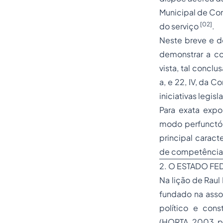
Municipal de Com
[02]
do serviço
.
Neste breve e d
demonstrar a com
vista, tal concl
a,
e 22, IV, da C
iniciativas legis
Para exata expo
modo perfunctór
principal caract
de competências
2. O ESTADO FE
Na lição de Raul
fundado na asso
político e cons
(HORTA, 2003, p