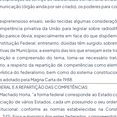
unicação (órgão ainda por ser criado), os poderes para c
espretensioso ensaio, serão tecidas algumas consideraç
petência privativa da União para legislar sobre radiodif
usão parece óbvia, especialmente em face do que dispõem os
onstituição Federal; entretanto, dúvidas têm surgido, sobr
lativas de Municípios, a exemplo das leis que ensejam este tr
sição e compreensão do tema, torna-se necessário trat
io, a respeito da repartição de competências como elem
erística do federalismo, bem como do sistema constitucio
 adotado pela Magna Carta de 1988.
DERAL E A REPARTIÇÃO DAS COMPETÊNCIAS
 Machado Horta, "a forma federal corresponde ao Estado c
ciação de vários Estados, cada um possuindo o seu orden
titucional, conforme as normas estabelecidas na Const
. 341). Essa autonomia dos entes federados, compreendi