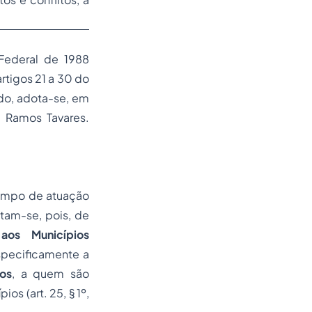
 Federal de 1988
tigos 21 a 30 do
udo, adota-se, em
é Ramos Tavares.
campo de atuação
atam-se, pois, de
os Municípios
specificamente a
os
, a quem são
s (art. 25, § 1º,