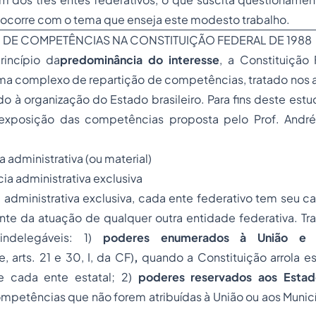
ocorre com o tema que enseja este modesto trabalho.
O DE COMPETÊNCIAS NA CONSTITUIÇÃO FEDERAL DE 1988
incípio da
predominância do interesse
, a Constituição
a complexo de repartição de competências, tratado nos ar
do à organização do Estado brasileiro. Para fins deste est
a exposição das competências proposta pelo Prof. Andr
 administrativa (ou material)
ia administrativa exclusiva
administrativa exclusiva, cada ente federativo tem seu 
nte da atuação de qualquer outra entidade federativa. Tr
indelegáveis: 1)
poderes enumerados à União e a
, arts. 21 e 30, I, da CF)
,
quando a Constituição arrola e
 cada ente estatal; 2)
poderes reservados aos Estad
mpetências que não forem atribuídas à União ou aos Município