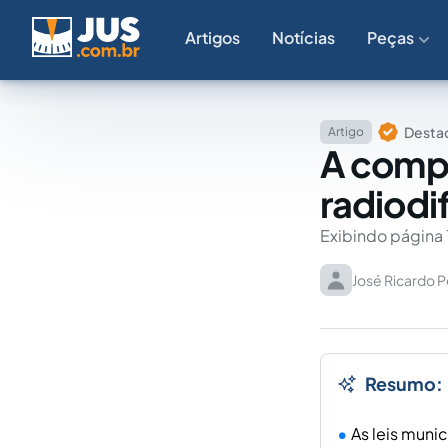
Artigos
Notícias
Peças
Destaq
Artigo
A compe
radiodi
Exibindo página 
José Ricardo P
Resumo:
As leis muni