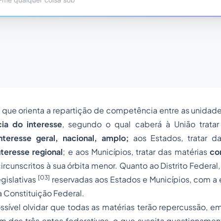
l que orienta a repartição de competência entre as unidade
ia do interesse
, segundo o qual caberá à União trata
teresse geral, nacional, amplo;
aos Estados, tratar d
teresse regional
; e aos Municípios, tratar das matérias
co
ircunscritos à sua órbita menor. Quanto ao Distrito Federal,
[03]
gislativas
reservadas aos Estados e Municípios, com a 
 da Constituição Federal.
ssível olvidar que todas as matérias terão repercussão, 
 dos três entes federativos, o que suscita questionament