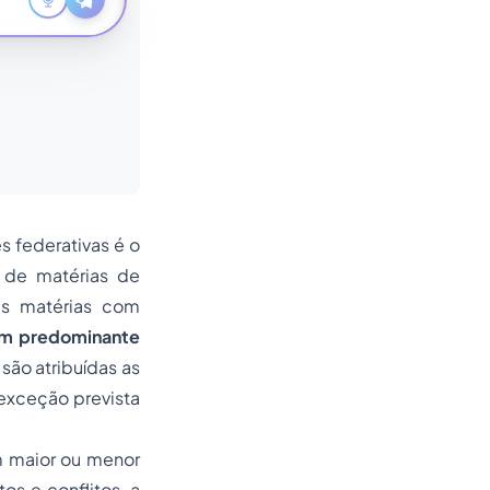
s federativas é o
r de matérias de
as matérias com
m predominante
 são atribuídas as
exceção prevista
em maior ou menor
os e conflitos, a