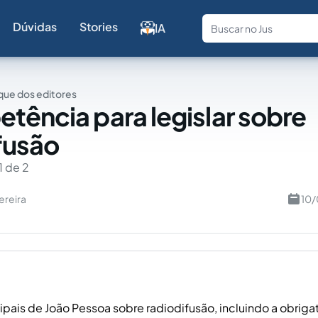
Dúvidas
Stories
IA
Fale com a
ue dos editores
tência para legislar sobre
fusão
1 de 2
ereira
10/
cipais de João Pessoa sobre radiodifusão, incluindo a obrig