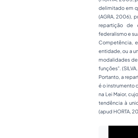
delimitado em q
(AGRA, 2006), p
repartição de
federalismo e su
Competência, en
entidade, ou a u
modalidades de p
funções". (SILVA,
Portanto, a repa
é o instrumento 
na Lei Maior, cuj
tendência à uni
(
apud
HORTA, 200