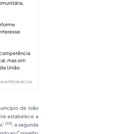
munitária,
onforme
interesse
a competência
cal, mas sim
da União.
artificial do Jus.
unicípio de João
ira estabelece a
[01]
as"
; a segunda
uindo ao Conselho