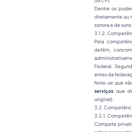
da CF).
Dentre os poder
diretamente ou m
sonora e de sons e
3.1.2. Competên
Pela competênci
detêm, concomi
administrativa
Federal. Segund
entes da federaç
Note-se que nã
serviços
que dev
original
).
3.2. Competência
3.2.1. Competênci
Compete privativ