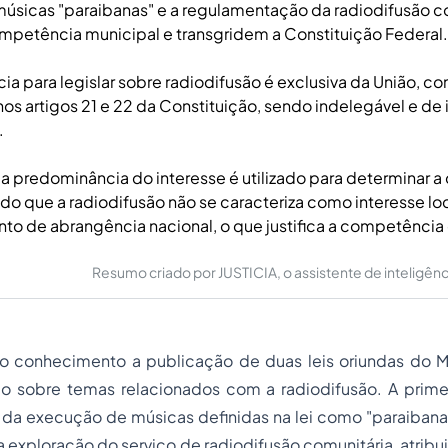
úsicas "paraibanas" e a regulamentação da radiodifusão co
petência municipal e transgridem a Constituição Federal.
a para legislar sobre radiodifusão é exclusiva da União, c
os artigos 21 e 22 da Constituição, sendo indelegável e de 
.
da predominância do interesse é utilizado para determinar 
endo que a radiodifusão não se caracteriza como interesse lo
o de abrangência nacional, o que justifica a competência 
Resumo criado por JUSTICIA, o assistente de inteligência 
 conhecimento a publicação de duas leis oriundas do M
o sobre temas relacionados com a radiodifusão. A prime
 da execução de músicas definidas na lei como "paraiban
 exploração do serviço de radiodifusão comunitária, atrib