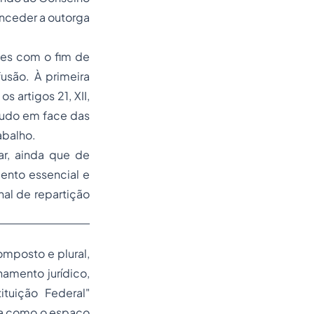
onceder a outorga
ões com o fim de
usão. À primeira
 artigos 21, XII,
etudo em face das
abalho.
ar, ainda que de
ento essencial e
nal de repartição
omposto e plural,
amento jurídico,
ituição Federal"
da como o espaço