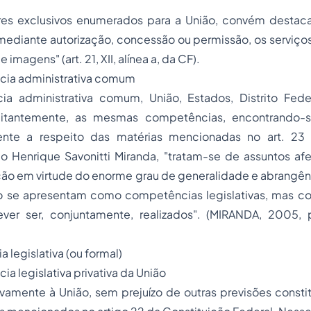
es exclusivos enumerados para a União, convém destacar
ediante autorização, concessão ou permissão, os serviços
 imagens" (art. 21, XII, alínea
a
, da CF).
cia administrativa comum
a administrativa comum, União, Estados, Distrito Fede
tantemente, as mesmas competências, encontrando-s
mente a respeito das matérias mencionadas no art. 23 
o Henrique Savonitti Miranda, "tratam-se de assuntos afe
ão em virtude do enorme grau de generalidade e abrangênc
o se apresentam como competências legislativas, mas 
er ser, conjuntamente, realizados". (MIRANDA, 2005,
 legislativa (ou formal)
a legislativa privativa da União
amente à União, sem prejuízo de outras previsões constitu