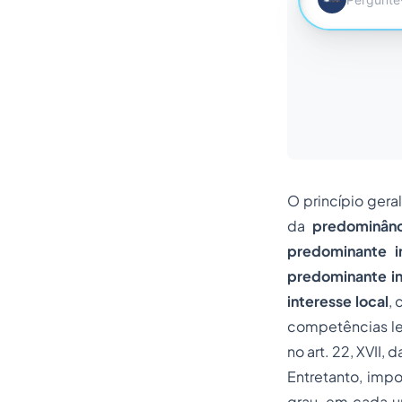
O princípio gera
da
predominânc
predominante in
predominante in
interesse local
,
c
competências le
no art. 22, XVII,
Entretanto, impo
grau, em cada um