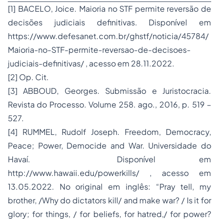
[1]
BACELO, Joice. Maioria no STF permite reversão de
decisões judiciais definitivas. Disponível em
https://www.defesanet.com.br/ghstf/noticia/45784/
Maioria-no-STF-permite-reversao-de-decisoes-
judiciais-definitivas/
, acesso em 28.11.2022.
[2]
Op. Cit.
[3]
ABBOUD, Georges. Submissão e Juristocracia.
Revista do Processo
. Volume 258. ago., 2016, p. 519 –
527.
[4]
RUMMEL, Rudolf Joseph. Freedom, Democracy,
Peace; Power, Democide and War. Universidade do
Havaí. Disponível em
http://www.hawaii.edu/powerkills/ , acesso em
13.05.2022. No original em inglês: “Pray tell, my
brother, /Why do dictators kill/ and make war? / Is it for
glory; for things, / for beliefs, for hatred,/ for power?