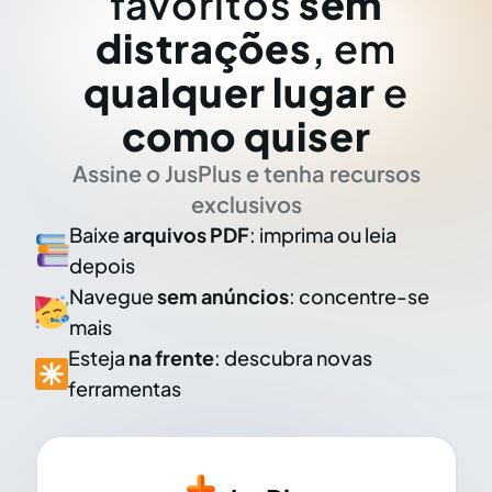
favoritos
sem
distrações
, em
qualquer lugar
e
como quiser
Assine o JusPlus e tenha recursos
exclusivos
Baixe
arquivos PDF
: imprima ou leia
depois
Navegue
sem anúncios
: concentre-se
mais
Esteja
na frente
: descubra novas
ferramentas