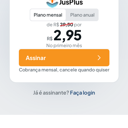
JusPlus
Plano mensal
Plano anual
de R$
29,50
por
2,95
R$
No primeiro mês
Assinar
Cobrança mensal, cancele quando quiser
Já é assinante?
Faça login