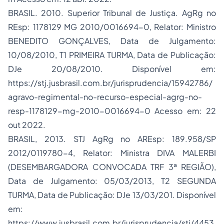
BRASIL. 2010. Superior Tribunal de Justiça. AgRg no
REsp: 1178129 MG 2010/0016694-0, Relator: Ministro
BENEDITO GONÇALVES, Data de Julgamento:
10/08/2010, T1 PRIMEIRA TURMA, Data de Publicação:
DJe 20/08/2010. Disponível em:
https://stj.jusbrasil.com.br/jurisprudencia/15942786/
agravo-regimental-no-recurso-especial-agrg-no-
resp-1178129-mg-2010-0016694-0 Acesso em: 22
out 2022.
BRASIL, 2013. STJ AgRg no AREsp: 189.958/SP
2012/0119780-4, Relator: Ministra DIVA MALERBI
(DESEMBARGADORA CONVOCADA TRF 3ª REGIÃO),
Data de Julgamento: 05/03/2013, T2 SEGUNDA
TURMA, Data de Publicação: DJe 13/03/201. Disponível
em:
https://www.jusbrasil.com.br/jurisprudencia/stj/4453