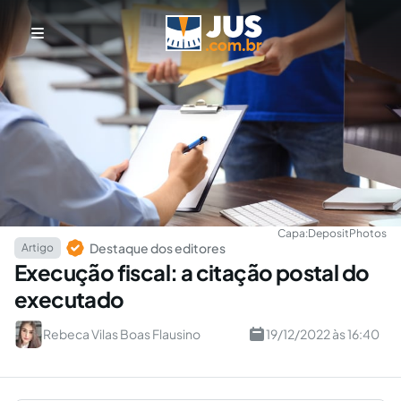
Capa:
DepositPhotos
Destaque dos editores
Artigo
Execução fiscal: a citação postal do
executado
Rebeca Vilas Boas Flausino
19/12/2022 às 16:40