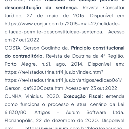
desconstituição da sentença.
Revista Consultor
Jurídico, 27 de maio de 2015. Disponível em
https://www.conjur.com.br/2015-mai-27/nulidade-
citacao-permite-desconstituicao-sentenca. Acesso
em 27 out 2022
COSTA, Gerson Godinho da.
Princípio constitucional
do contraditório.
Revista de Doutrina da 4ª Região.
Porto Alegre, n.61, ago. 2014. Disponível em:
https://revistadoutrina.trf4.jus.br/index.htm?
https://revistadoutrina.trf4.jus.br/artigos/edicao061/
Gerson_da%20Costa.html Acesso em 23 out 2022
CUNHA, Vinícius. 2020.
Execução Fiscal: e
ntenda
como funciona o processo e atual cenário da Lei
6.830/80. Artigos - Aurum Software Ltda.
Florianopólis, 22 de dezembro de 2020. Disponível
em: https://www.aurum.com.br/blog/execucao-