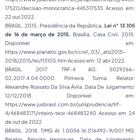
17520/decisao-monocratica-445317535 Acesso em:
22 out 2022.
BRASIL. 2015. Presidência da República
. Lei n° 13.105
de 16 de março de 2015.
Brasília, Casa Civil, 2015.
Disponível em:
https://www.planalto.gov.br/ccivil_03/_ato2015-
2018/2015/lei/l13105.htm Acesso em: 12 abr 2022.
BRASIL. 2017. TRF-4 AG: 5029266-
02.2017.4.04.0000. Primeira Turma. Relator:
Alexandre Rossato Da Silva Ávila, Data De Julgamento:
12/12/2018. Disponível em:
https://www.jusbrasil.com.br/jurisprudencia/trf-
4/468483171/inteiro-teor-468483240 Acesso em 24
de out de 2022
BRASIL. 2018. TJMG AI: 1.0056.16.016492-9/001 MG,
Relator: Peixoto Henriques, Data de Julgamento: