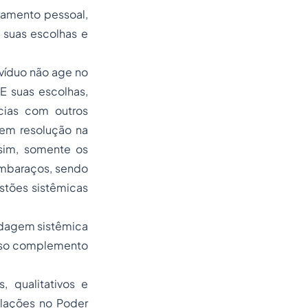
amento pessoal,
 suas escolhas e
ivíduo não age no
E suas escolhas,
cias com outros
dem resolução na
ssim, somente os
 embaraços, sendo
estões sistêmicas
ordagem sistêmica
lioso complemento
, qualitativos e
elações no Poder