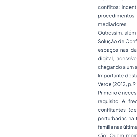
conflitos; ince
procedimentos 
mediadores.
Outrossim, além
Solução de Confl
espaços nas dat
digital, acessí
chegando a um a
Importante dest
Verde (2012, p.9
Primeiro é neces
requisito é fr
conflitantes (
perturbadas na f
família nas últi
são: Quem morr