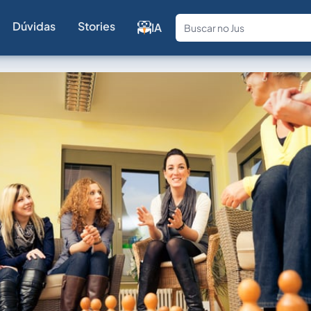
Dúvidas
Stories
IA
Fale com a