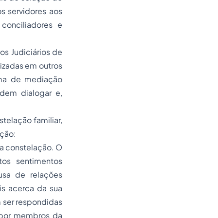
s servidores aos
conciliadores e
s Judiciários de
lizadas em outros
tema de mediação
odem dialogar e,
elação familiar,
ação:
ua constelação. O
os sentimentos
usa de relações
ais acerca da sua
m ser respondidas
 por membros da