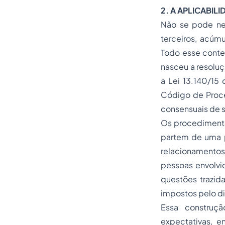
2. A APLICABIL
Não se pode nega
terceiros, acúm
Todo esse contex
nasceu a resoluçã
a Lei 13.140/15 
Código de Proce
consensuais de s
Os procedimentos
partem de uma p
relacionamentos
pessoas envolvid
questões trazida
impostos pelo di
Essa construçã
expectativas, e