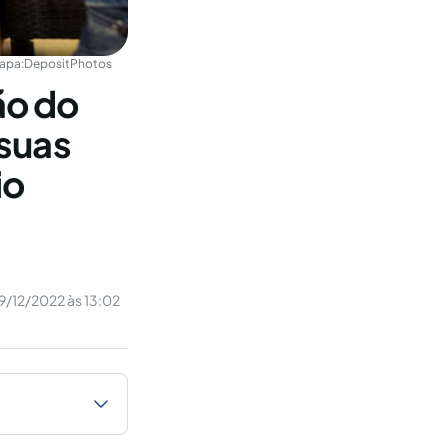
apa:
DepositPhotos
ão do
 suas
io
9/12/2022 às 13:02