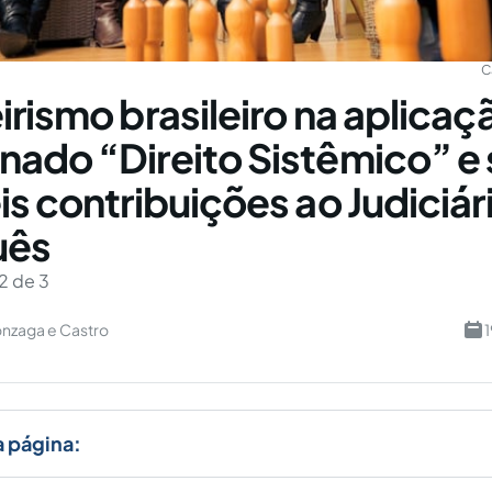
C
irismo brasileiro na aplicaç
ado “Direito Sistêmico” e
is contribuições ao Judiciár
uês
2 de 3
onzaga e Castro
1
a página: