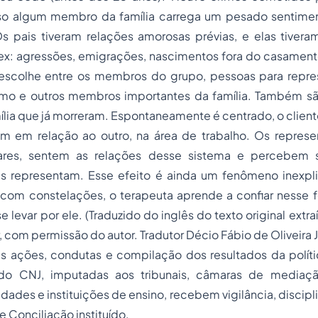
aso algum membro da família carrega um pesado sentime
s pais tiveram relações amorosas prévias, e elas tiver
ex: agressões, emigrações, nascimentos fora do casamento
 escolhe entre os membros do grupo, pessoas para repres
smo e outros membros importantes da família. Também s
ia que já morreram. Espontaneamente é centrado, o client
um em relação ao outro, na área de trabalho. Os repres
gares, sentem as relações desse sistema e percebem 
s representam. Esse efeito é ainda um fenômeno inexpli
o com constelações, o terapeuta aprende a confiar nesse
e levar por ele. (Traduzido do inglês do texto original extra
 com permissão do autor. Tradutor Décio Fábio de Oliveira J
as ações, condutas e compilação dos resultados da políti
do CNJ, imputadas aos tribunais, câmaras de mediaçã
idades e instituições de ensino, recebem vigilância, discipl
 Conciliação instituído.