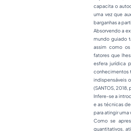
capacita o aut
uma vez que auxi
barganhas a parti
Absorvendo a exp
mundo guiado tã
assim como os 
fatores que lhe
esfera jurídica
conhecimentos tr
indispensáveis o
(SANTOS, 2018, p
Infere-se a intr
e as técnicas de
para atingir uma 
Como se apresen
quantitativos, 