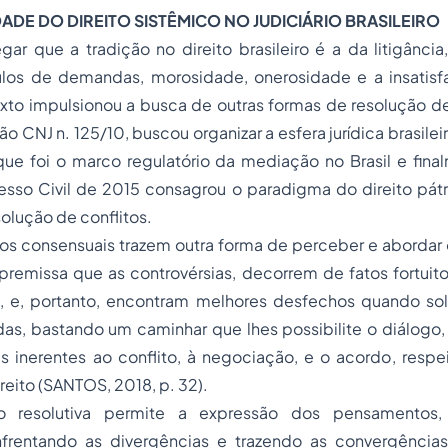
IDADE DO DIREITO SISTÊMICO NO JUDICIÁRIO BRASILEIRO
r que a tradição no direito brasileiro é a da litigância
ulos de demandas, morosidade, onerosidade e a insatisf
to impulsionou a busca de outras formas de resolução de 
o CNJ n. 125/10, buscou organizar a esfera jurídica brasilei
que foi o marco regulatório da mediação no Brasil e fina
sso Civil de 2015 consagrou o paradigma do direito pátr
olução de conflitos.
 consensuais trazem outra forma de perceber e abordar os
remissa que as controvérsias, decorrem de fatos fortuito
, e, portanto, encontram melhores desfechos quando so
as, bastando um caminhar que lhes possibilite o diálogo,
s inerentes ao conflito, à negociação, e o acordo, respe
reito (SANTOS, 2018, p. 32).
o resolutiva permite a expressão dos pensamentos,
nfrentando as divergências e trazendo as convergência