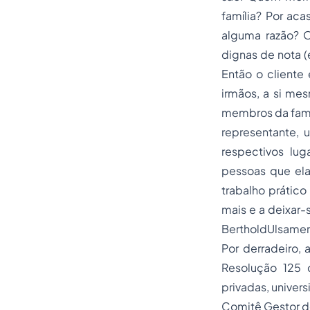
família? Por ac
alguma razão? O
dignas de nota (
Então o cliente
irmãos, a si me
membros da famíl
representante, 
respectivos lu
pessoas que ela
trabalho prátic
mais e a deixar-s
BertholdUlsamer,
Por derradeiro, 
Resolução 125 
privadas, univers
Comitê Gestor de