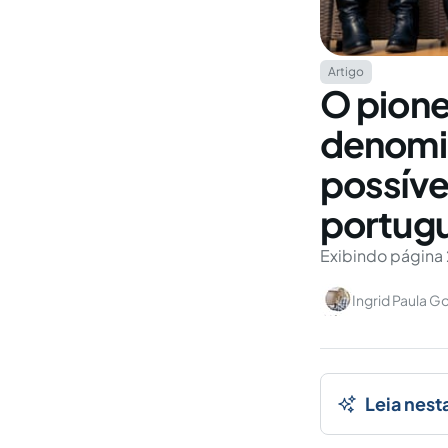
Artigo
O pione
denomin
possíve
portug
Exibindo página 
Ingrid Paula G
Leia nest