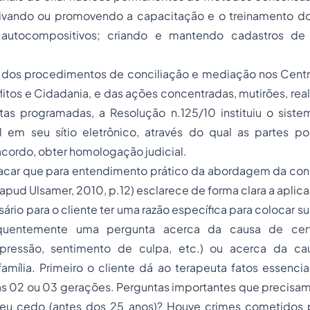
ntivando ou promovendo a capacitação e o treinamento do
autocompositivos; criando e mantendo cadastros de 
 dos procedimentos de conciliação e mediação nos Centro
itos e Cidadania, e das ações concentradas, mutirões, rea
as programadas, a Resolução n.125/10 instituiu o sis
vel em seu sítio eletrônico, através do qual as partes p
cordo, obter homologação judicial.
acar que para entendimento prático da abordagem da const
apud
Ulsamer, 2010, p.12) esclarece de forma clara a aplic
sário para o cliente ter uma razão específica para colocar s
equentemente uma pergunta acerca da causa de cert
depressão, sentimento de culpa, etc.) ou acerca da ca
amília. Primeiro o cliente dá ao terapeuta fatos essenci
mas 02 ou 03 gerações. Perguntas importantes que precisa
eu cedo (antes dos 25 anos)? Houve crimes cometidos