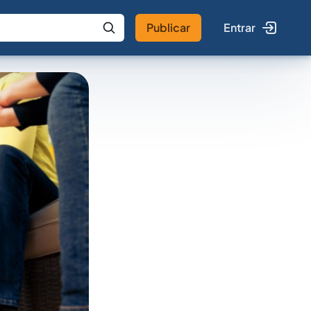
Publicar
Entrar
 IA
Buscar no Jus