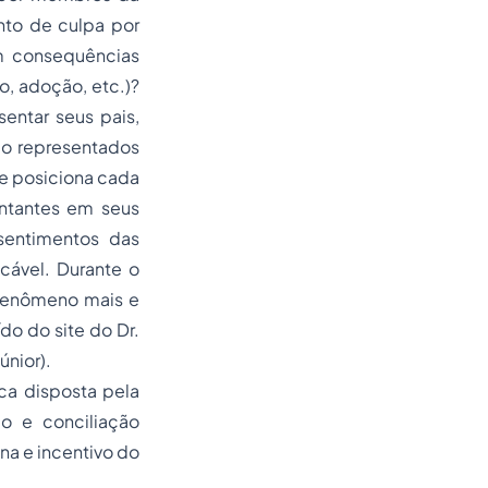
nto de culpa por
am consequências
, adoção, etc.)?
entar seus pais,
ão representados
e posiciona cada
entantes em seus
sentimentos das
cável. Durante o
 fenômeno mais e
ído do site do Dr.
únior).
ca disposta pela
o e conciliação
ina e incentivo do