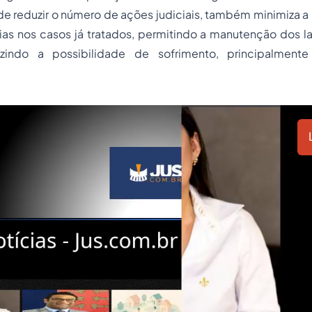
 de reduzir o número de ações judiciais, também minimiza a
as nos casos já tratados, permitindo a manutenção dos la
uzindo a possibilidade de sofrimento, principalment