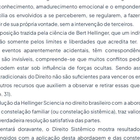
oconhecimento, amadurecimento emocional e o emponder
lia os envolvidos a se perceberem, se regularem, a fazer
r de sua própria vontade, sem a intervenção de terceiros.
osição trazida pela ciência de Bert Hellinger, que um ind
o somente pelos limites e liberdades que acredita ter. 
eventos aparentemente acidentais, têm correspondên
s são invisíveis, compreende-se que muitos conflitos pe
 podem estar sob influência de forças ocultas. Sendo a
adicionais do Direito não são suficientes para vencer os
utros recursos que auxiliem a observar e retirar essas qu
. 31).
odução da
Hellinger Sciencia
no direito brasileiro com a ab
 constelação familiar (ou constelação sistêmica), traz va
verdadeira resolução satisfativa das partes.
tará doravante, o Direito Sistêmico mostra resultados
atingidos com a aplicação desta abordagem e das const