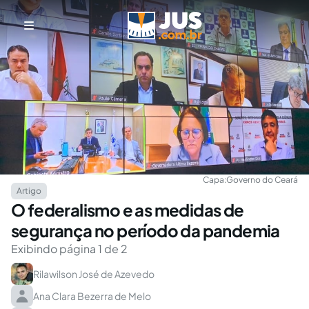
Capa:
Governo do Ceará
Artigo
O federalismo e as medidas de
segurança no período da pandemia
Exibindo página 1 de 2
Rilawilson José de Azevedo
Ana Clara Bezerra de Melo