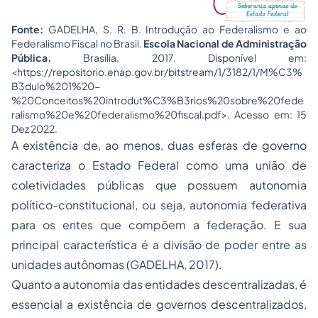
Fonte:
GADELHA, S. R. B. Introdução ao Federalismo e ao
Federalismo Fiscal no Brasil.
Escola Nacional de Administração
Pública.
Brasília, 2017. Disponível em:
<
https://repositorio.enap.gov.br/bitstream/1/3182/1/M%C3%
B3dulo%201%20-
%20Conceitos%20introdut%C3%B3rios%20sobre%20fede
ralismo%20e%20federalismo%20fiscal.pdf
>. Acesso em: 15
Dez 2022.
A existência de, ao menos, duas esferas de governo
caracteriza o Estado Federal como uma união de
coletividades públicas que possuem autonomia
político-constitucional, ou seja, autonomia federativa
para os entes que compõem a federação. E sua
principal característica é a divisão de poder entre as
unidades autônomas (GADELHA, 2017).
Quanto a autonomia das entidades descentralizadas, é
essencial a existência de governos descentralizados,