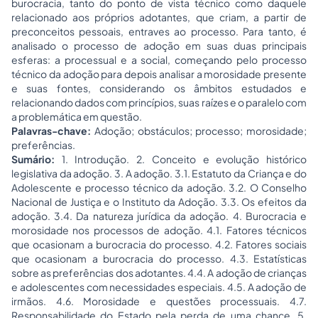
burocracia, tanto do ponto de vista técnico como daquele
relacionado aos próprios adotantes, que criam, a partir de
preconceitos pessoais, entraves ao processo. Para tanto, é
analisado o processo de adoção em suas duas principais
esferas: a processual e a social, começando pelo processo
técnico da adoção para depois analisar a morosidade presente
e suas fontes, considerando os âmbitos estudados e
relacionando dados com princípios, suas raízes e o paralelo com
a problemática em questão.
Palavras-chave:
Adoção; obstáculos; processo; morosidade;
preferências.
Sumário:
1. Introdução. 2. Conceito e evolução histórico
legislativa da adoção. 3. A adoção. 3.1. Estatuto da Criança e do
Adolescente e processo técnico da adoção. 3.2. O Conselho
Nacional de Justiça e o Instituto da Adoção. 3.3. Os efeitos da
adoção. 3.4. Da natureza jurídica da adoção. 4. Burocracia e
morosidade nos processos de adoção. 4.1. Fatores técnicos
que ocasionam a burocracia do processo. 4.2. Fatores sociais
que ocasionam a burocracia do processo. 4.3. Estatísticas
sobre as preferências dos adotantes. 4.4. A adoção de crianças
e adolescentes com necessidades especiais. 4.5. A adoção de
irmãos. 4.6. Morosidade e questões processuais. 4.7.
Responsabilidade do Estado pela perda de uma chance. 5.