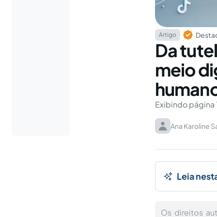
Destaq
Artigo
Da tutel
meio di
humano
Exibindo página 
Ana Karoline S
Leia nest
Os direitos au