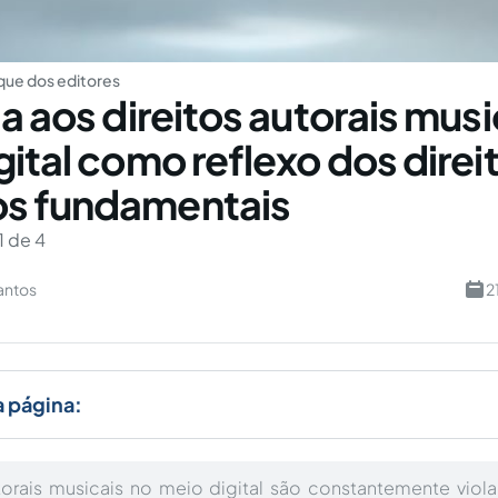
ue dos editores
a aos direitos autorais musi
gital como reflexo dos direi
s fundamentais
1 de 4
antos
2
a página:
torais musicais no meio digital são constantemente vio