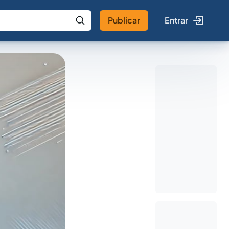
Publicar
Entrar
 IA
Buscar no Jus