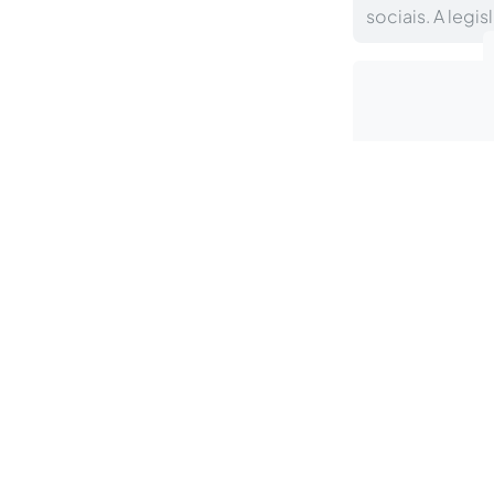
sociais. A legi
Resumo:
O presente
dos direitos human
musicais nas mídia
dessa violação, à 
concentra em determ
de streaming, está 