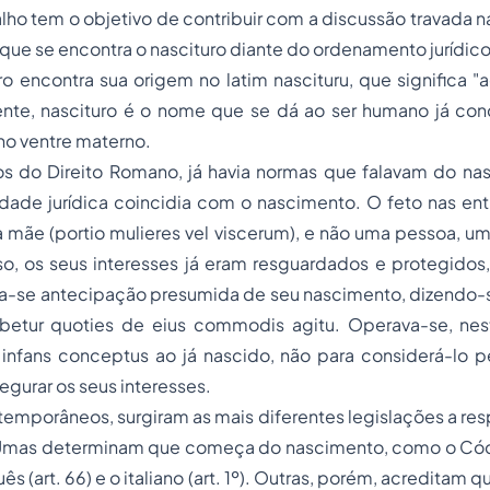
lho tem o objetivo de contribuir com a discussão travada n
ue se encontra o nascituro diante do ordenamento jurídico 
ro encontra sua origem no latim
nascituru
, que significa 
ente, nascituro é o nome que se dá ao ser humano já co
 no ventre materno.
 do Direito Romano, já havia normas que falavam do nas
idade jurídica coincidia com o nascimento. O feto nas en
a mãe (
portio mulieres vel viscerum
), e não uma pessoa, u
so, os seus interesses já eram resguardados e protegidos
va-se antecipação presumida de seu nascimento, dizendo
betur quoties de eius commodis agitu
. Operava-se, ne
o
infans conceptus
ao já nascido, não para considerá-lo 
egurar os seus interesses.
mporâneos, surgiram as mais diferentes legislações a resp
Umas determinam que começa do nascimento, como o Cód
guês (art. 66) e o italiano (art. 1º). Outras, porém, acreditam