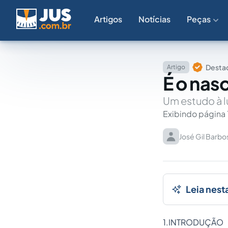
Artigos
Notícias
Peças
Destaq
Artigo
É o nasc
Um estudo à l
Exibindo página 
José Gil Barbo
Leia nest
1.INTRODUÇÃO