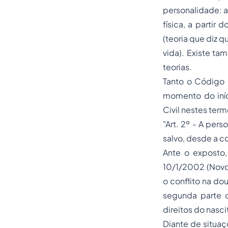
personalidade: a
física, a partir
(teoria que diz 
vida). Existe ta
teorias.
Tanto o Código 
momento do iníc
Civil nestes term
"Art. 2º - A per
salvo, desde a c
Ante o exposto,
10/1/2002 (Novo 
o conflito na d
segunda parte d
direitos do nascit
Diante de situaç