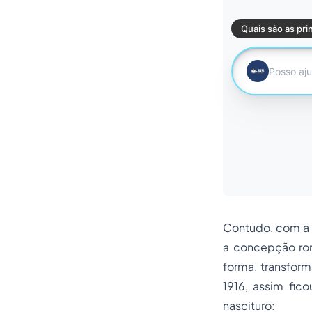
Contudo, com a d
a concepção rom
forma, transform
1916, assim fic
nascituro: