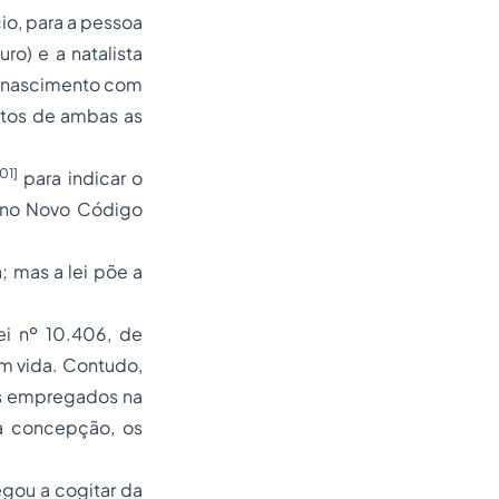
io, para a pessoa
ro) e a natalista
do nascimento com
entos de ambas as
01]
para indicar o
a no Novo Código
; mas a lei põe a
ei nº 10.406, de
om vida. Contudo,
os empregados na
 a concepção, os
egou a cogitar da