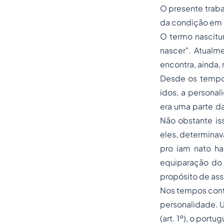
O presente traba
da condição em q
O termo nascitu
nascer". Atualm
encontra, ainda,
Desde os tempos
idos, a personal
era uma parte d
Não obstante is
eles, determina
pro iam nato ha
equiparação d
propósito de ass
Nos tempos conte
personalidade. 
(art. 1º), o portu