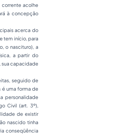
 corrente acolhe
tará à concepção
ncipais acerca do
 tem início, para
 o nascituro), a
ica, a partir do
a, sua capacidade
reitas, seguido de
s é uma forma de
da personalidade
Civil (art. 3º),
idade de existir
ão nascido tinha
ria conseqüência