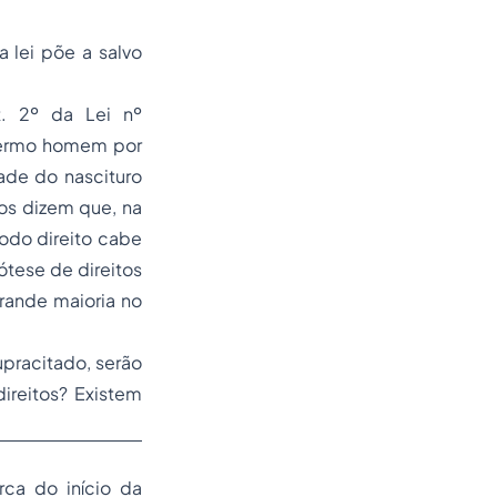
 lei põe a salvo
t. 2º da Lei nº
 termo homem por
ade do nascituro
ros dizem que, na
todo direito cabe
ótese de direitos
grande maioria no
upracitado, serão
ireitos? Existem
rca do início da