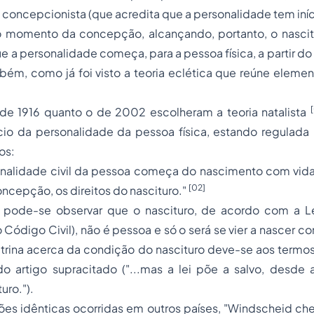
 concepcionista (que acredita que a personalidade tem iníc
 do momento da concepção, alcançando, portanto, o nascitu
que a personalidade começa, para a pessoa física, a partir 
mbém, como já foi visto a teoria eclética que reúne elem
[
de 1916 quanto o de 2002 escolheram a teoria natalista
io da personalidade da pessoa física, estando regulad
os:
sonalidade civil da pessoa começa do nascimento com vida
[02]
oncepção, os direitos do nascituro."
 pode-se observar que o nascituro, de acordo com a L
Código Civil), não é pessoa e só o será se vier a nascer c
outrina acerca da condição do nascituro deve-se aos term
o artigo supracitado ("...mas a lei põe a salvo, desde
uro.").
ões idênticas ocorridas em outros países, "Windscheid ch