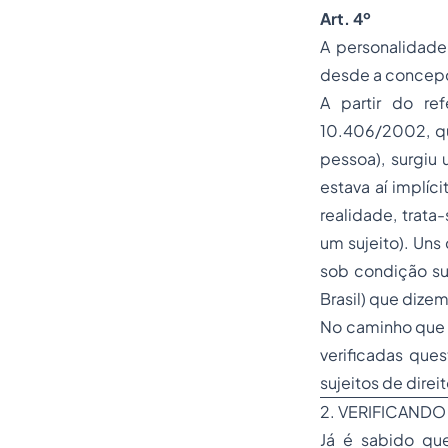
Art. 4º
A personalidade
desde a concepçã
A partir do re
10.406/2002, qu
pessoa), surgiu
estava aí implíc
realidade, trata
um sujeito). Uns
sob condição sus
Brasil) que dizem
No caminho que s
verificadas ques
sujeitos de direi
2. VERIFICAND
Já é sabido que