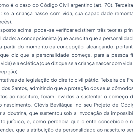
o é o caso do Código Civil argentino (art. 70). Terceira
a: se a criança nasce com vida, sua capacidade remon
ncês).
posto acima, pode-se verificar existirem três teorias pri
alidade: a concepcionista (que acredita que a personalidade
 a partir do momento da concepção, alcançando, portanto,
ia que diz que a personalidade começa, para a pessoa fís
ida) e a eclética (que diz que se a criança nascer com vid
cepção).
tativas de legislação do direito civil pátrio, Teixeira de F
o dos Santos, admitindo que a proteção dos seus cômodo
itos ao nascituro, foram levados a sustentar o começo 
 nascimento. Clóvis Beviláqua, no seu Projeto de Código 
 a doutrina, que sustentou sob a invocação da impossibil
eito jurídico, e, como percebia que o ente concebido e n
eendeu que a atribuição da personalidade ao nascituro se