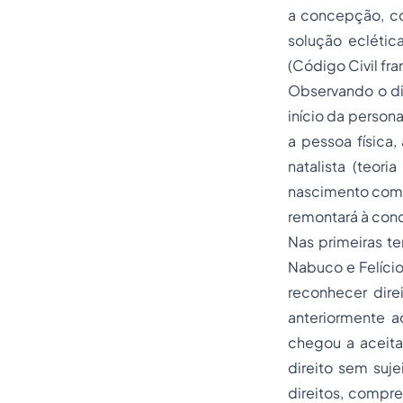
a concepção, com
solução eclétic
(Código Civil fra
Observando o dis
início da person
a pessoa física,
natalista (teor
nascimento com v
remontará à con
Nas primeiras ten
Nabuco e Felíci
reconhecer dire
anteriormente ao
chegou a aceitar
direito sem suj
direitos, compr