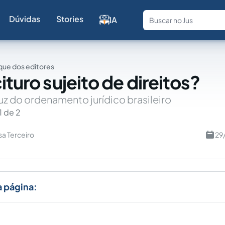
Dúvidas
Stories
IA
Fale com a
ue dos editores
ituro sujeito de direitos?
uz do ordenamento jurídico brasileiro
1 de 2
sa Terceiro
29
a página: