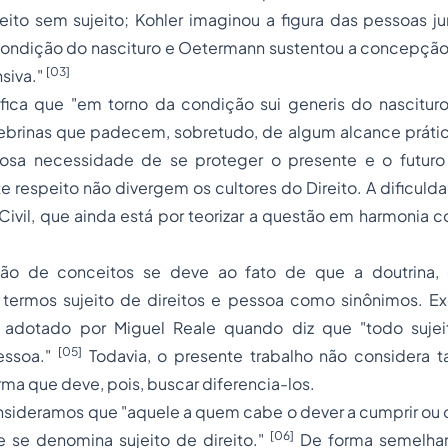
eito sem sujeito; Kohler imaginou a figura das pessoas jur
a condição do nascituro e Oetermann sustentou a concepção
[03]
siva."
ifica que "em torno da condição
sui generis
do nascituro
ebrinas que padecem, sobretudo, de algum alcance prátic
iosa necessidade de se proteger o presente e o futur
e respeito não divergem os cultores do Direito. A dificulda
 Civil, que ainda está por teorizar a questão em harmonia 
ão de conceitos se deve ao fato de que a doutrina, 
 termos
sujeito de direitos
e
pessoa
como sinônimos. Ex
 adotado por Miguel Reale quando diz que "todo sujeit
[05]
ssoa."
Todavia, o presente trabalho não considera 
rma que deve, pois, buscar diferencia-los.
sideramos que "aquele a quem cabe o dever a cumprir ou o
[06]
 se denomina sujeito de direito."
De forma semelhan