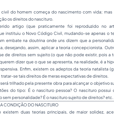
 civil do homem começa do nascimento com vida; mas a
o os direitos do nascituro.
ferido artigo (que praticamente foi reproduzido no ar
e instituiu o Novo Código Civil, mudando-se apenas o
 um embate na doutrina onde uns dizem que a personalid
ita, desejando, assim, aplicar a teoria concepcionista. Out
-se de direitos sem sujeito (o que não pode existir, pois a 
 querem dizer que o que se apresenta, na realidade, é a hip
pensiva. Enfim, existem os adeptos da teoria natalista (
 tratar-se tais direitos de meras expectativas de direitos.
erá trilhado pela presente obra para alcançar o objetivo s
tões do tipo: É o nascituro pessoa? O nascituro possui d
to sem personalidade? É o nascituro sujeito de direitos? etc.
O A CONDIÇÃO DO NASCITURO
 existem duas teorias principais, de maior solidez, ace