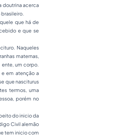
a doutrina acerca
brasileiro.
"aquele que há de
ncebido e que se
cituro. Naqueles
tranhas maternas,
m ente, um corpo.
, e em atenção a
-se que
nasciturus
stes termos, uma
pessoa, porém no
eito do inicio da
igo Civil alemão
 que tem inicio com