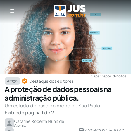
Capa:
DepositPhotos
Destaque dos editores
Artigo
A proteção de dados pessoais na
administração pública.
Um estudo do caso do metrô de São Paulo
Exibindo página 1 de 2
Catarine Roberta Muniz de
Araújo
22/09/2024 às 10:42