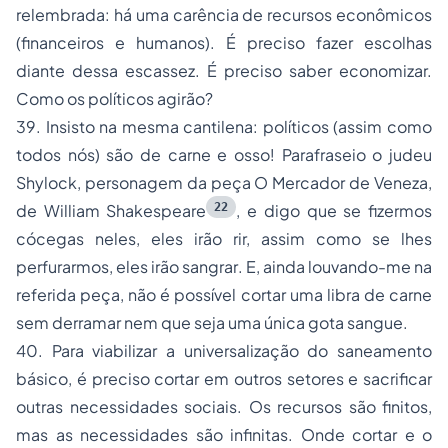
relembrada: há uma carência de recursos econômicos
(financeiros e humanos). É preciso fazer escolhas
diante dessa escassez. É preciso saber economizar.
Como os políticos agirão?
39. Insisto na mesma cantilena: políticos (assim como
todos nós) são de
carne e osso!
Parafraseio o
judeu
Shylock
, personagem da peça
O Mercador de Veneza
,
22
de William Shakespeare
, e digo que
se fizermos
cócegas neles, eles irão rir, assim como se lhes
perfurarmos, eles irão sangrar
. E, ainda louvando-me na
referida peça,
não é possível cortar uma libra de carne
sem derramar nem que seja uma única gota sangue.
40. Para viabilizar a universalização do saneamento
básico, é preciso cortar em outros setores e sacrificar
outras necessidades sociais. Os recursos são finitos,
mas as necessidades são infinitas. Onde cortar e o