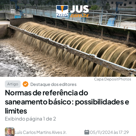
Capa:
DepositPhotos
Destaque dos editores
Artigo
Normas de referência do
saneamento básico: possibilidades e
limites
Exibindo página 1 de 2
Luís Carlos Martins Alves Jr.
05/11/2024 às 17:29