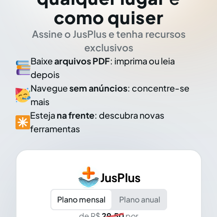
como quiser
Assine o JusPlus e tenha recursos
exclusivos
Baixe
arquivos PDF
: imprima ou leia
depois
Navegue
sem anúncios
: concentre-se
mais
Esteja
na frente
: descubra novas
ferramentas
JusPlus
Plano mensal
Plano anual
de R$
29,50
por