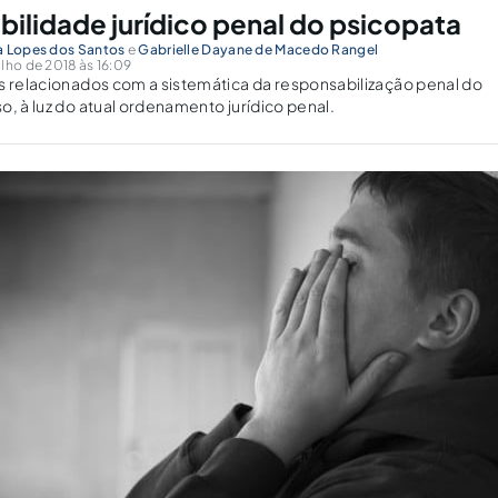
bilidade jurídico penal do psicopata
a Lopes dos Santos
e
Gabrielle Dayane de Macedo Rangel
lho de 2018 às 16:09
s relacionados com a sistemática da responsabilização penal do
o, à luz do atual ordenamento jurídico penal.