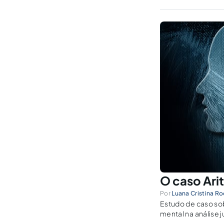
O caso Ari
Por
Luana Cristina R
Estudo de caso sob
mental na análise ju