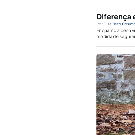
Diferença 
Por
Elisa Brito Cosim
Enquanto a pena vi
medida de seguranç
apresentar no futu