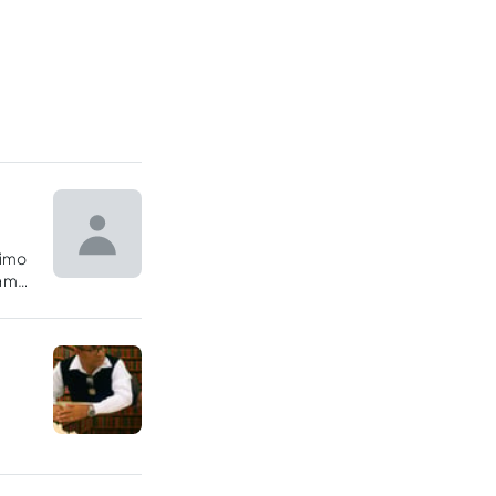
ximo
uam