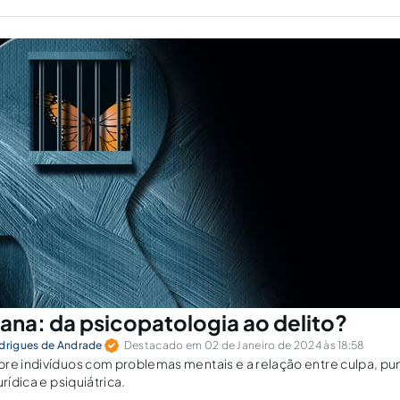
tana: da psicopatologia ao delito?
odrigues de Andrade
Destacado em 02 de Janeiro de 2024 às 18:58
re indivíduos com problemas mentais e a relação entre culpa, pu
rídica e psiquiátrica.