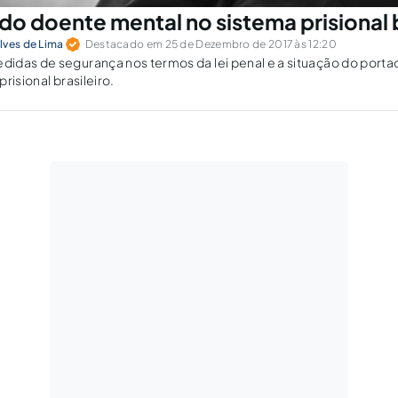
do doente mental no sistema prisional b
lves de Lima
Destacado em 25 de Dezembro de 2017 às 12:20
idas de segurança nos termos da lei penal e a situação do porta
risional brasileiro.