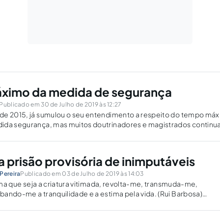
áximo da medida de segurança
Publicado em 30 de Julho de 2019 às 12:27
de 2015, já sumulou o seu entendimento a respeito do tempo má
ida segurança, mas muitos doutrinadores e magistrados contin
m como os ministros do STF.
a prisão provisória de inimputáveis
Pereira
Publicado em 03 de Julho de 2019 às 14:03
fima que seja a criatura vitimada, revolta-me, transmuda-me,
ando-me a tranquilidade e a estima pela vida. (Rui Barbosa)
e ensaio tem por escopo precípuo analisar sem pretensão
e prisões provisórias de...