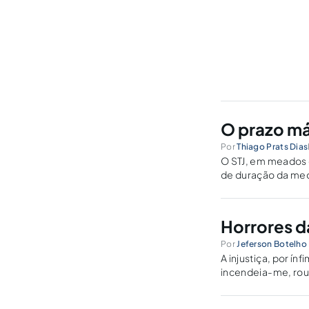
O prazo m
Por
Thiago Prats Dias
O STJ, em meados 
de duração da med
discordando, assi
Horrores d
Por
Jeferson Botelho 
A injustiça, por ín
incendeia-me, roub
RESUMO. O present
exauriente o caso d