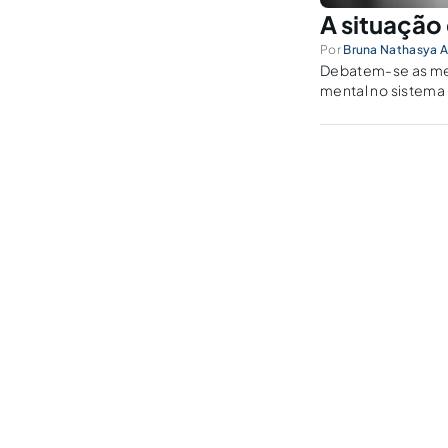
A situação 
Por
Bruna Nathasya A
Debatem-se as med
mental no sistema p