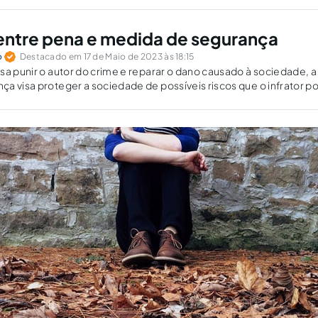
entre pena e medida de segurança
o
Destacado em 17 de Maio de 2023 às 18:15
sa punir o autor do crime e reparar o dano causado à sociedade, a
a visa proteger a sociedade de possíveis riscos que o infrator p
ro.