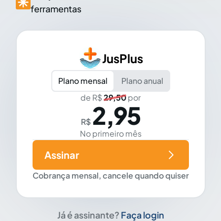
ferramentas
JusPlus
Plano mensal
Plano anual
de R$
29,50
por
2,95
R$
No primeiro mês
Assinar
Cobrança mensal, cancele quando quiser
Já é assinante?
Faça login