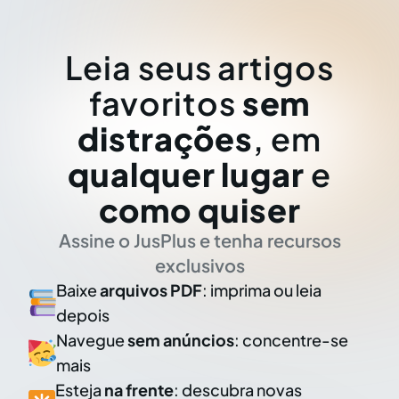
Leia seus artigos
favoritos
sem
distrações
, em
qualquer lugar
e
como quiser
Assine o JusPlus e tenha recursos
exclusivos
Baixe
arquivos PDF
: imprima ou leia
depois
Navegue
sem anúncios
: concentre-se
mais
Esteja
na frente
: descubra novas