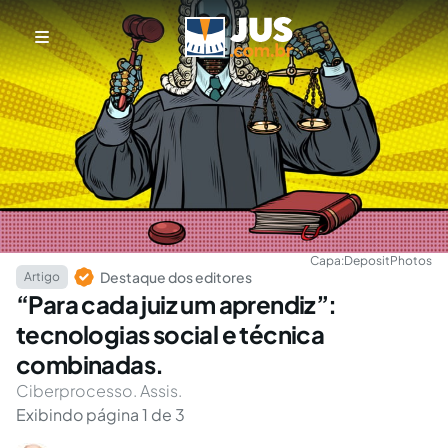
Capa:
DepositPhotos
Destaque dos editores
Artigo
“Para cada juiz um aprendiz”:
tecnologias social e técnica
combinadas.
Ciberprocesso. Assis.
Exibindo página 1 de 3