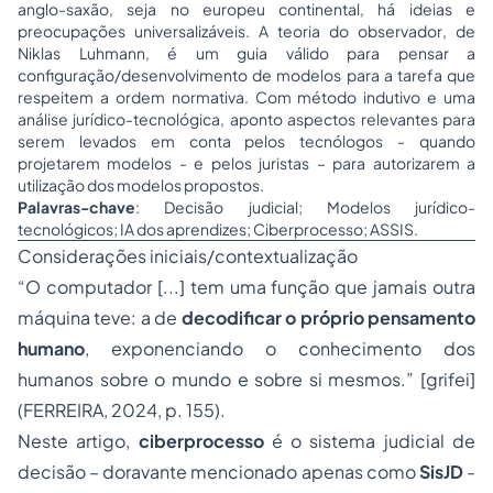
anglo-saxão, seja no europeu continental, há ideias e
preocupações universalizáveis. A
teoria do observador
, de
Niklas Luhmann, é um guia válido para pensar a
configuração/desenvolvimento de modelos para a tarefa que
respeitem a ordem normativa. Com método indutivo e uma
análise jurídico-tecnológica, aponto aspectos relevantes para
serem levados em conta pelos tecnólogos - quando
projetarem modelos - e pelos juristas – para autorizarem a
utilização dos modelos propostos.
Palavras-chave
: Decisão judicial; Modelos jurídico-
tecnológicos; IA dos aprendizes; Ciberprocesso; ASSIS.
Considerações iniciais/contextualização
“O computador [...] tem uma função que jamais outra
máquina teve: a de
decodificar o próprio pensamento
humano
, exponenciando o conhecimento dos
humanos sobre o mundo e sobre si mesmos.” [grifei]
(FERREIRA, 2024, p. 155).
Neste artigo,
ciberprocesso
é o sistema judicial de
decisão – doravante mencionado apenas como
SisJD
-