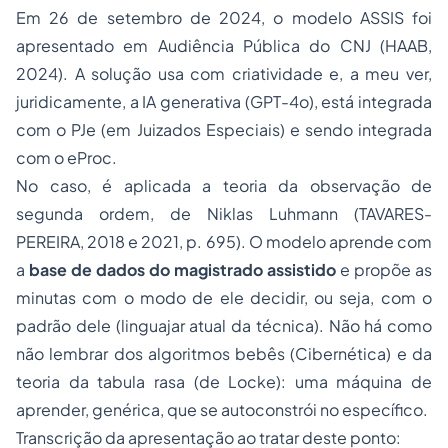
Em 26 de setembro de 2024, o modelo ASSIS foi
apresentado em Audiência Pública do CNJ (HAAB,
2024). A solução usa com criatividade e, a meu ver,
juridicamente, a IA generativa (GPT-4o), está integrada
com o PJe (em Juizados Especiais) e sendo integrada
com o eProc.
No caso, é aplicada a
teoria da observação de
segunda ordem
, de Niklas Luhmann (TAVARES-
PEREIRA, 2018 e 2021, p. 695). O modelo aprende com
a
base de dados do magistrado
assistido
e propõe as
minutas com o modo de ele decidir, ou seja, com o
padrão
dele (linguajar atual da técnica). Não há como
não lembrar dos
algoritmos bebês
(Cibernética) e da
teoria da
tabula rasa
(de Locke): uma máquina de
aprender, genérica, que se autoconstrói no específico.
Transcrição da apresentação ao tratar deste ponto: