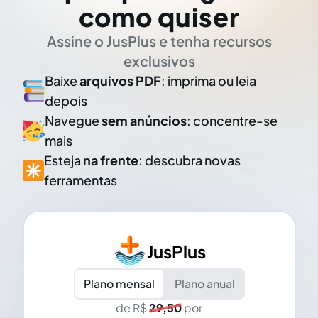
como quiser
Assine o JusPlus e tenha recursos
exclusivos
Baixe
arquivos PDF
: imprima ou leia
depois
Navegue
sem anúncios
: concentre-se
mais
Esteja
na frente
: descubra novas
ferramentas
JusPlus
Plano mensal
Plano anual
de R$
29,50
por