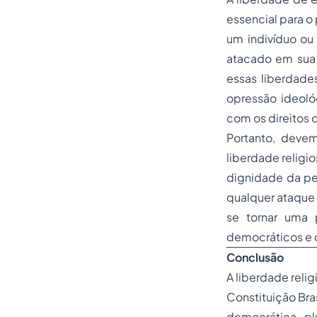
essencial para o
um indivíduo ou
atacado em sua 
essas liberdade
opressão ideológ
com os direitos c
Portanto, devem
liberdade religi
dignidade da pes
qualquer ataque 
se tornar uma 
democráticos e d
Conclusão
A liberdade reli
Constituição Bra
democrática, plu