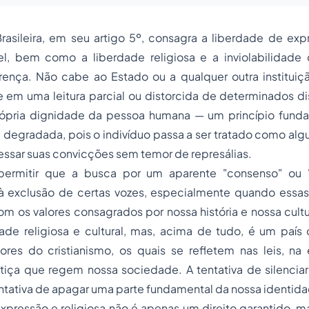
Brasileira, em seu artigo 5º, consagra a liberdade de e
ável, bem como a liberdade religiosa e a inviolabilidade
ença. Não cabe ao Estado ou a qualquer outra instituição
e em uma leitura parcial ou distorcida de determinados d
própria dignidade da pessoa humana — um princípio fund
 degradada, pois o indivíduo passa a ser tratado como al
ressar suas convicções sem temor de represálias.
rmitir que a busca por um aparente "consenso" ou "
 à exclusão de certas vozes, especialmente quando essa
 os valores consagrados por nossa história e nossa cultu
dade religiosa e cultural, mas, acima de tudo, é um paí
ores do cristianismo, os quais se refletem nas leis, n
stiça que regem nossa sociedade. A tentativa de silenciar
ntativa de apagar uma parte fundamental da nossa identid
xpressão e religiosa não é apenas um direito garantido, 