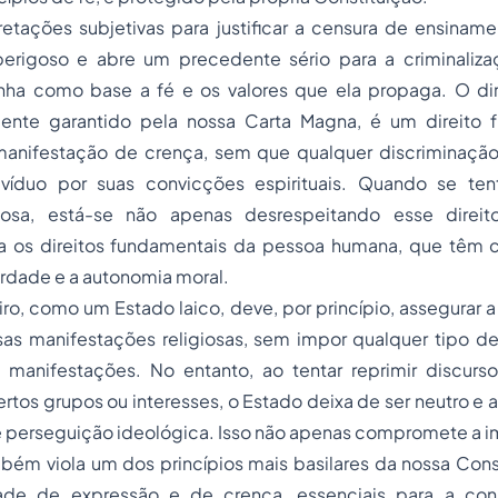
etações subjetivas para justificar a censura de ensiname
erigoso e abre um precedente sério para a criminaliza
nha como base a fé e os valores que ela propaga. O dir
lmente garantido pela nossa Carta Magna, é um direito
 manifestação de crença, sem que qualquer discriminação
víduo por suas convicções espirituais. Quando se ten
giosa, está-se não apenas desrespeitando esse dire
a os direitos fundamentais da pessoa humana, que têm
erdade e a autonomia moral.
iro, como um Estado laico, deve, por princípio, assegurar 
rsas manifestações religiosas, sem impor qualquer tipo d
 manifestações. No entanto, ao tentar reprimir discurso
tos grupos ou interesses, o Estado deixa de ser neutro e
 perseguição ideológica. Isso não apenas compromete a i
ém viola um dos princípios mais basilares da nossa Const
rdade de expressão e de crença, essenciais para a co