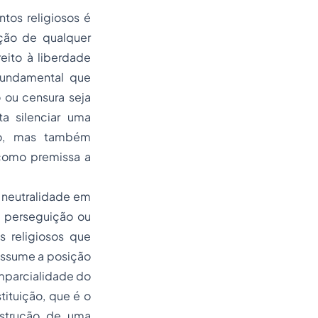
ntos religiosos é
ção de qualquer
eito à liberdade
 fundamental que
 ou censura seja
ta silenciar uma
ito, mas também
 como premissa a
a neutralidade em
e perseguição ou
s religiosos que
 assume a posição
mparcialidade do
ituição, que é o
nstrução de uma