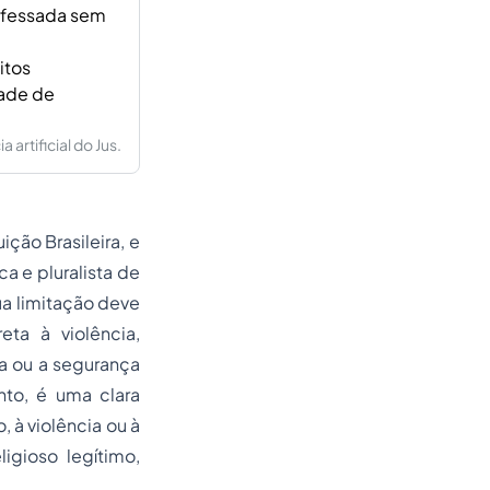
rofessada sem
itos
dade de
artificial do Jus.
ção Brasileira, e
a e pluralista de
ua limitação deve
ta à violência,
a ou a segurança
nto, é uma clara
 à violência ou à
igioso legítimo,