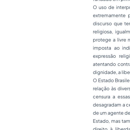
O uso de interpr
extremamente p
discurso que te
religiosa, igua
protege a livre
imposta ao indi
expressão reli
atentando contr
dignidade, a lib
O Estado Brasile
relação às dive
censura a essas
desagradam a cer
de um agente de
Estado, mas tamb
direito à libe