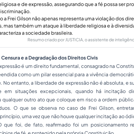
eligiosa e de expressão, assegurando que a fé possa ser p
iscriminação.
o a Frei Gilson não apenas representa uma violação dos dire
s, mas também um ataque à liberdade religiosa e à diversi
racteriza a sociedade brasileira.
Resumo criado por JUSTICIA, o assistente de inteligência 
e Censura e a Degradação dos Direitos Civis
xpressão é um direito fundamental, consagrado na Constitui
ndida como um pilar essencial para a vivência democrátic
 No entanto, a liberdade de expressão não é absoluta, e s
e em situações excepcionais, quando há incitação dire
u qualquer outro ato que coloque em risco a ordem públic
íduos. O que se observa no caso de Frei Gilson, entreta
princípio, uma vez que não houve qualquer incitação ao ódio,
 que foi, de fato, reafirmado foi um posicionamento rel
ípios de fé, e protegido pela própria Constituição.