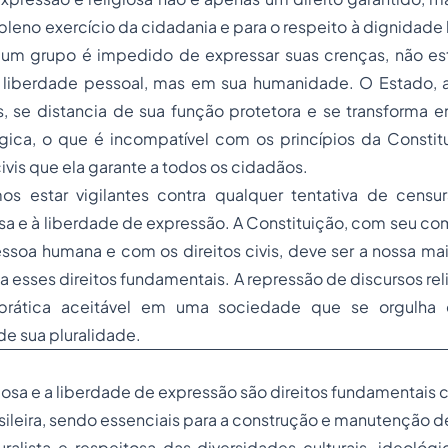
 pleno exercício da cidadania e para o respeito à dignida
 um grupo é impedido de expressar suas crenças, não e
liberdade pessoal, mas em sua humanidade. O Estado, a
s, se distancia de sua função protetora e se transforma
ica, o que é incompatível com os princípios da Constitui
ivis que ela garante a todos os cidadãos.
os estar vigilantes contra qualquer tentativa de censur
osa e à liberdade de expressão. A Constituição, com seu 
soa humana e com os direitos civis, deve ser a nossa mai
a esses direitos fundamentais. A repressão de discursos re
prática aceitável em uma sociedade que se orgulha 
e sua pluralidade.
giosa e a liberdade de expressão são direitos fundamentais
sileira, sendo essenciais para a construção e manutenção
ralista e respeitosa das diversidades culturais, ideológic