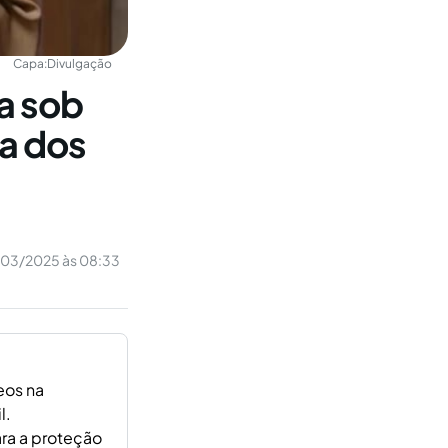
Capa:
Divulgação
sa sob
sa dos
/03/2025 às 08:33
eos na
l.
ara a proteção