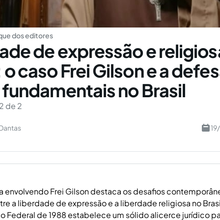
ue dos editores
dade de expressão e religio
 o caso Frei Gilson e a defe
s fundamentais no Brasil
2 de 2
 Dantas
19
ia envolvendo Frei Gilson destaca os desafios contemporân
tre a liberdade de expressão e a liberdade religiosa no Brasi
ão Federal de 1988 estabelece um sólido alicerce jurídico p