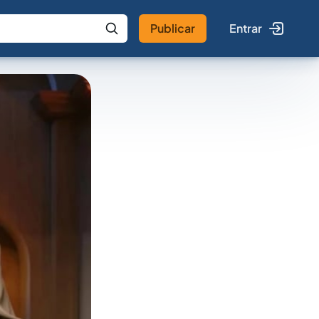
Publicar
Entrar
 IA
Buscar no Jus