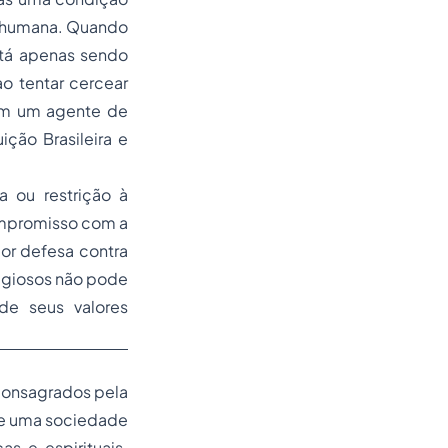
de humana. Quando
stá apenas sendo
o tentar cercear
 em um agente de
ção Brasileira e
a ou restrição à
compromisso com a
or defesa contra
ligiosos não pode
de seus valores
 consagrados pela
 de uma sociedade
as e espirituais.