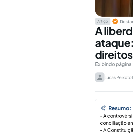
Destaq
Artigo
A liber
ataque:
direito
Exibindo página 
Lucas Peixoto
Resumo:
- A controvérs
conciliação en
- A Constituiç