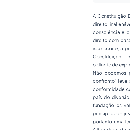
A Constituição 
direito inalien
consciência e cr
direito com bas
isso ocorre, a 
Constituição — é
o direito de exp
Não podemos pe
confronto" leve
conformidade com
país de diversi
fundação os val
princípios de ju
portanto, uma te
A liberdade de e