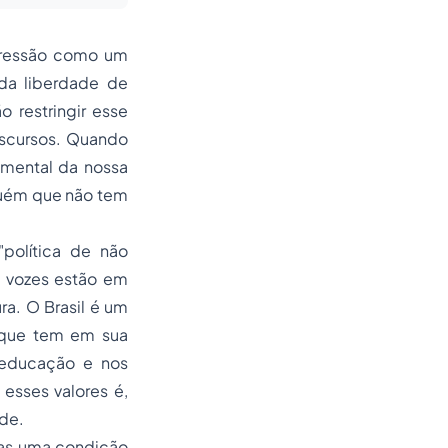
xpressão como um
 da liberdade de
 restringir esse
iscursos. Quando
amental da nossa
guém que não tem
política de não
s vozes estão em
ra. O Brasil é um
s que tem em sua
a educação e nos
 esses valores é,
ade.
mas uma condição