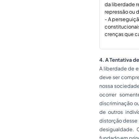
da liberdade r
repressão ou d
- A perseguiçã
constitucionai
crenças que ca
4. A Tentativa d
A liberdade de e
deve ser compree
nossa sociedade.
ocorrer soment
discriminação o
de outros indiv
distorção desse 
desigualdade. O
fundado em princ