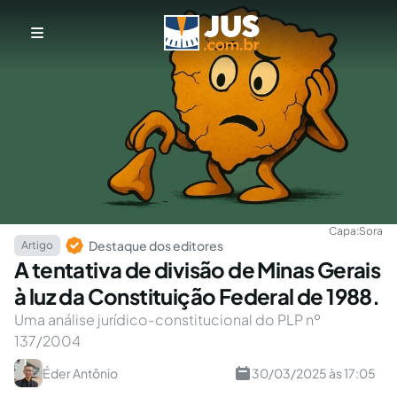
Capa:
Sora
Destaque dos editores
Artigo
A tentativa de divisão de Minas Gerais
à luz da Constituição Federal de 1988.
Uma análise jurídico-constitucional do PLP nº
137/2004
Éder Antônio
30/03/2025 às 17:05