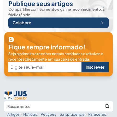
Publique seus artigos
Compartilhe conhecimento e ganhe reconhecimento. É
fácil e rápido!
Colabore
Fique sempre informado!
Seja o primeiro a receber nossas novidades exclusivas e
recentes diretamente em sua caixa de entrada.
Inscrever
Artigos
·
Notícias
·
Petições
·
Jurisprudência
·
Pareceres
·