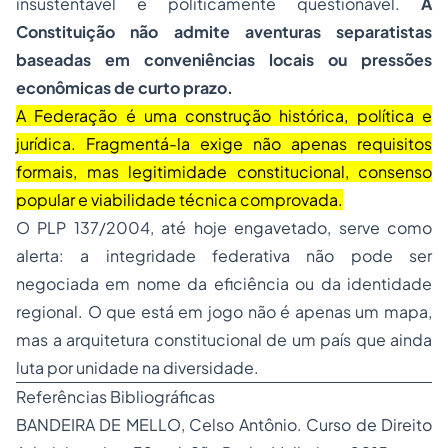
insustentável e politicamente questionável.
A
Constituição não admite aventuras separatistas
baseadas em conveniências locais ou pressões
econômicas de curto prazo.
A Federação é uma construção histórica, política e
jurídica. Fragmentá-la exige não apenas requisitos
formais, mas legitimidade constitucional, consenso
popular e viabilidade técnica comprovada.
O PLP 137/2004, até hoje engavetado, serve como
alerta: a integridade federativa não pode ser
negociada em nome da eficiência ou da identidade
regional. O que está em jogo não é apenas um mapa,
mas a arquitetura constitucional de um país que ainda
luta por unidade na diversidade.
Referências Bibliográficas
BANDEIRA DE MELLO, Celso Antônio. Curso de Direito