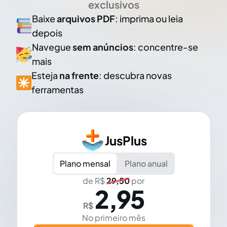
exclusivos
Baixe
arquivos PDF
: imprima ou leia
depois
Navegue
sem anúncios
: concentre-se
mais
Esteja
na frente
: descubra novas
ferramentas
JusPlus
Plano mensal
Plano anual
de R$
29,50
por
2,95
R$
No primeiro mês