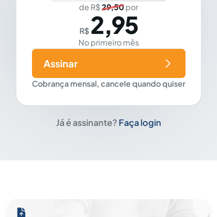
de R$
29,50
por
2,95
R$
No primeiro mês
Assinar
Cobrança mensal, cancele quando quiser
Já é assinante?
Faça login