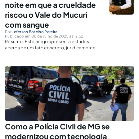
noite em que a crueldade
riscou o Vale do Mucuri
com sangue
Por
Jeferson Botelho Pereira
Publicado em 08 de Julho de 2025 às 12:52
Resumo: Este artigo apresenta estudos
acerca de um fato concreto, juridicamente
relevante, analisando com veemência um
crime bárbaro ocorrido na noite de 3 de julho
de 2025, no bairro Pindorama, em Teófilo
Otoni, no Vale do Mucuri de Minas Gerais,...
Como a Polícia Civil de MG se
modernizou com tecnologia