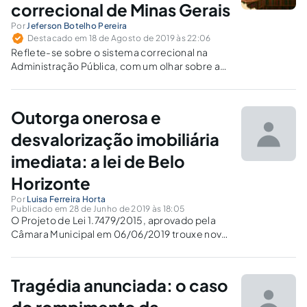
correcional de Minas Gerais
Por
Jeferson Botelho Pereira
Destacado em 18 de Agosto de 2019 às 22:06
Reflete-se sobre o sistema correcional na
Administração Pública, com um olhar sobre a
experiência no Estado de Minas Gerais e sua
conformidade constitucional na incessante
busca da construção da cultura da licitude.
Outorga onerosa e
desvalorização imobiliária
imediata: a lei de Belo
Horizonte
Por
Luisa Ferreira Horta
Publicado em 28 de Junho de 2019 às 18:05
O Projeto de Lei 1.7479/2015, aprovado pela
Câmara Municipal em 06/06/2019 trouxe nova
redação ao Plano Diretor da cidade de Belo
Horizonte, podendo implicar na
desvalorização dos imóveis atrelada a
Tragédia anunciada: o caso
onerosidade excessiva das incorporações
imobiliárias.