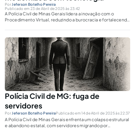
Por
Jeferson Botelho Pereira
Publicado em 23 de Abril de 2025 às 23:42
A Polícia Civil de Minas Gerais lidera a inovação com o
Procedimento Virtual, reduzindo a burocracia e fortalecendo
a investigação criminal. A tecnologia pode garantir agilidade,
legalidade e economia?
Polícia Civil de MG: fuga de
servidores
Por
Jeferson Botelho Pereira
Publicado em 14 de Abril de 2025 às 22:37
A Polícia Civil de Minas Gerais enfrenta um colapso estrutural
e abandono estatal, com servidores migrando por
dignidade. O sucateamento institucional pode configurar