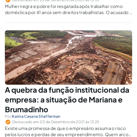
Mulher negra e pobre foi resgatada após trabalhar como
doméstica por 41 anos sem direitos trabalhistas. O acusado é
um desembargador branco e influente. O STJ permitiu o
retorno da suposta vítima para a residência dele, por
entender que a escolha cabe à própria vítima.
A quebra da função institucional da
empresa: a situação de Mariana e
Brumadinho
Por
Karina Cesana Shafferman
Destacado em 03 de Dezembro de 2021 às 13:25
Existe uma promessa de que o empresário assuma o risco
pelos lucros e perdas de seu empreendimento. Quem arcou