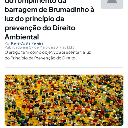
do rompimento da
barragem de Brumadinho à
luz do princípio da
prevenção do Direito
Ambiental
Por
Keile Costa Pereira
Publicado em 09 de Maio de 2019 às 13:13
O artigo tem como objetivo apresentar, a luz
do Princípio da Prevenção do Direito
Ambiental, uma discussão sobre as medidas
adotadas após a tragédia de Brumadinho
quanto a extinção das barragens de rejeitos
de minério, alteadas a montante.