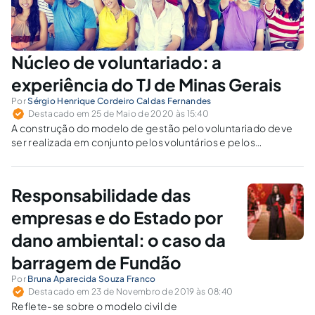
Núcleo de voluntariado: a
experiência do TJ de Minas Gerais
Por
Sérgio Henrique Cordeiro Caldas Fernandes
Destacado em 25 de Maio de 2020 às 15:40
A construção do modelo de gestão pelo voluntariado deve
ser realizada em conjunto pelos voluntários e pelos
destinatários dos serviços, através da ação social catalisada
pela organização do Tribunal de Justiça de Minas Gerais em
colaboração com os demais parceiros da rede de
Responsabilidade das
voluntariados.
empresas e do Estado por
dano ambiental: o caso da
barragem de Fundão
Por
Bruna Aparecida Souza Franco
Destacado em 23 de Novembro de 2019 às 08:40
Reflete-se sobre o modelo civil de