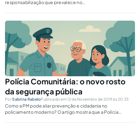
responsabilização que prevalece no
ordenamento jurídico nos casos de dano ao
meio ambiente, em especial no que diz
respeito ao rompimento da barragem de
Fundão.
Polícia Comunitária: o novo rosto
da segurança pública
Por
Sabrina Rabelo
Publicado em 12 de Novembro de 2019 às 20:33
Como a PM pode aliar prevenção e cidadania no
policiamento moderno? O artigo mostra que a Polícia
Comunitária pode ser a base para a segurança pública
participativa.