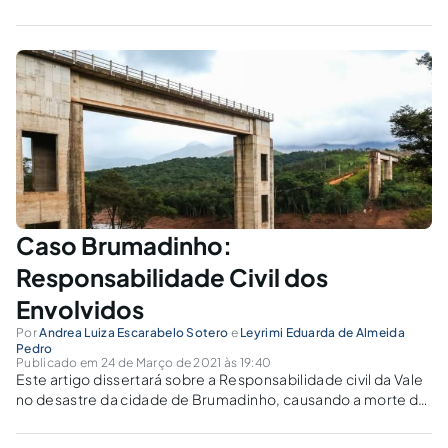
com os prejuízos de Mariana e Brumadinho?
Caso Brumadinho:
Responsabilidade Civil dos
Envolvidos
Por
Andrea Luiza Escarabelo Sotero
e
Leyrimi Eduarda de Almeida
Pedro
Publicado em 24 de Março de 2021 às 19:40
Este artigo dissertará sobre a Responsabilidade civil da Vale
no desastre da cidade de Brumadinho, causando a morte de
270 pessoas, além da destruição da fauna e flora da cidade e
também de regiões próximas a Brumadinho.