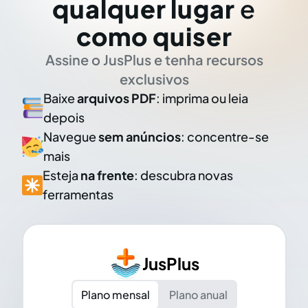
qualquer lugar
e
como quiser
Assine o JusPlus e tenha recursos
exclusivos
Baixe
arquivos PDF
: imprima ou leia
depois
Navegue
sem anúncios
: concentre-se
mais
Esteja
na frente
: descubra novas
ferramentas
JusPlus
Plano mensal
Plano anual