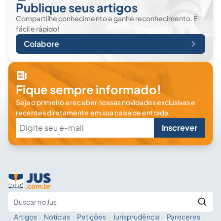
Publique seus artigos
Compartilhe conhecimento e ganhe reconhecimento. É
fácil e rápido!
Colabore
Fique sempre informado!
Seja o primeiro a receber nossas novidades exclusivas e
recentes diretamente em sua caixa de entrada.
Inscrever
Artigos
·
Notícias
·
Petições
·
Jurisprudência
·
Pareceres
·