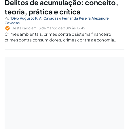
Delitos de acumulação: conceito,
teoria, prática e crítica
Por
Divo Augusto P. A. Cavadas
e
Fernanda Pereira Alexandre
Cavadas
Destacado em 18 de Março de 2019 às 13:45
Crimes ambientais, crimes contra o sistema financeiro,
crimes contra consumidores, crimes contra a economia
popular, crimes tributários e outras formas delitivas podem
ser considerados como estritamente ligados à ideia geral
dos delitos de acumulação, cujos bens jurídicos envolvem
não mais a violação individual baseada em uma filosofia de
matriz liberal, mas a coletividade em uma perspectiva
comunitarista da ciência jurídica e do direito penal.