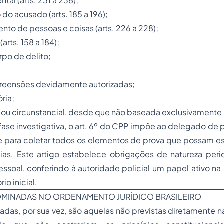
ntal (arts. 231 a 238);
io do acusado (arts. 185 a 196);
nto de pessoas e coisas (arts. 226 a 228);
(arts. 158 a 184);
rpo de delito;
apreensões devidamente autorizadas;
ória;
ta ou circunstancial, desde que não baseada exclusivamente 
fase investigativa, o art. 6º do CPP impõe ao delegado de p
 para coletar todos os elementos de prova que possam esc
ias. Este artigo estabelece obrigações de natureza peric
ssoal, conferindo à autoridade policial um papel ativo n
io inicial.
OMINADAS NO ORDENAMENTO JURÍDICO BRASILEIRO
adas, por sua vez, são aquelas não previstas diretamente n