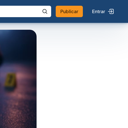
Publicar
Entrar
 IA
Buscar no Jus