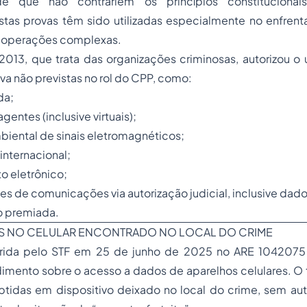
e que não contrariem os princípios constitucionai
stas provas têm sido utilizadas especialmente no enfren
 operações complexas.
2013, que trata das organizações criminosas, autorizou o
a não previstas no rol do CPP, como:
da;
 agentes (inclusive virtuais);
mbiental de sinais eletromagnéticos;
internacional;
o eletrônico;
ões de comunicações via autorização judicial, inclusive dad
o premiada.
S NO CELULAR ENCONTRADO NO LOCAL DO CRIME
erida pelo STF em 25 de junho de 2025 no ARE 1042075
mento sobre o acesso a dados de aparelhos celulares. O t
tidas em dispositivo deixado no local do crime, sem auto