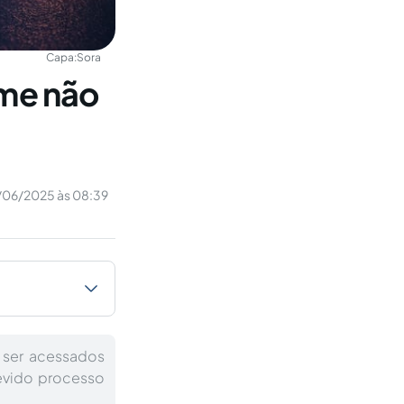
Capa:
Sora
ime não
/06/2025 às 08:39
 ser acessados
devido processo