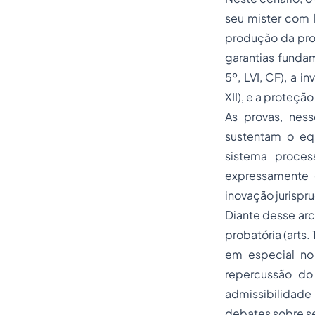
seu mister com 
produção da prova
garantias fundam
5º, LVI, CF), a i
XII), e a proteç
As provas, nes
sustentam o equ
sistema proces
expressamente 
inovação jurispr
Diante desse arc
probatória (arts
em especial no
repercussão do
admissibilidade
debates sobre se