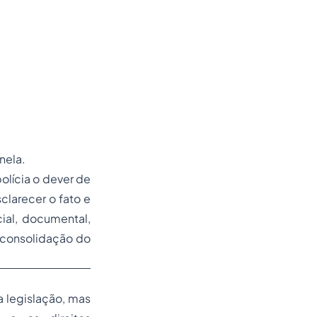
nela.
olícia o dever de
larecer o fato e
ial, documental,
a consolidação do
a legislação, mas