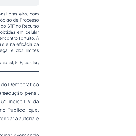
nal brasileiro, com
Código de Processo
o do STF no Recurso
obtidas em celular
encontro fortuito. A
is e na eficácia da
egal e dos limites
ional; STF; celular;
tado Democrático
persecução penal,
º, inciso LIV, da
rio Público, que,
endar a autoria e
iminar, exercendo