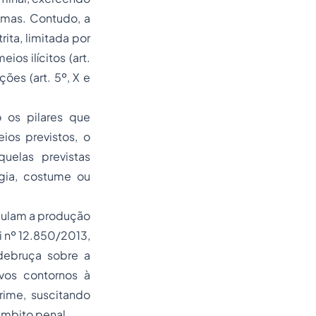
imas. Contudo, a
rita, limitada por
os ilícitos (art.
ções (art. 5º, X e
 os pilares que
ios previstos, o
uelas previstas
gia, costume ou
egulam a produção
i nº 12.850/2013,
debruça sobre a
vos contornos à
rime, suscitando
âmbito penal.