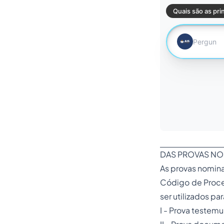
DAS PROVAS NO
As provas nomina
Código de Process
ser utilizados p
I - Prova testemu