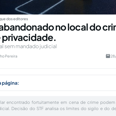
ue dos editores
 abandonado no local do cr
 privacidade.
al sem mandado judicial
ho Pereira
28
a página:
lar encontrado fortuitamente em cena de crime podem
cial. Decisão do STF analisa os limites do sigilo e do 