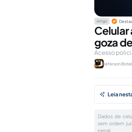
Destaq
Artigo
Celular
goza de
Acesso polici
Jeferson Botel
Leia nest
Dados de celu
sem ordem judi
penal.