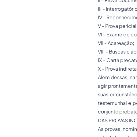
II - Prova docume
III - Interrogatór
IV - Reconhecime
V - Prova pericial 
VI - Exame de co
VII - Acareação;
VIII - Buscas e 
IX - Carta precat
X - Prova indire
Além dessas, na 
agir prontamente
suas circunstânc
testemunhal e pe
conjunto probatór
DAS PROVAS IN
As provas inomin