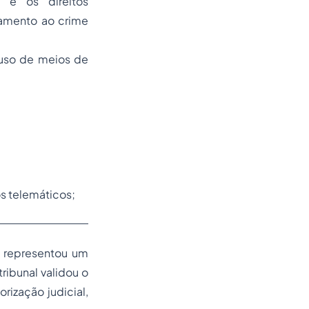
s e os direitos
tamento ao crime
 uso de meios de
os telemáticos;
 representou um
ribunal validou o
rização judicial,