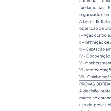
admitidas desd
fundamentais. E
organizado e em
A Lei nº 12.850/
obtenção de prov
I - Ação controla
II - Infiltração de
III - Captação a
IV - Cooperação 
V - Monitorament
VI - Interceptaç
VII - Colaboraçã
PROVAS OBTIDA
A decisão prof
marco no entendi
uso de provas ob