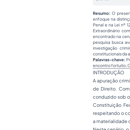
Resumo:
O presen
enfoque na distin
Penal e na Lei nº 
Extraordinário co
encontrado na cena 
pesquisa busca ava
investigação crim
constitucionais da a
Palavras-chave:
Pr
encontro fortuito; 
INTRODUÇÃO
A apuração crimi
de Direito. Come
conduzido sob o 
Constituição Fed
respeitando o co
a materialidade 
Neste cenário, o