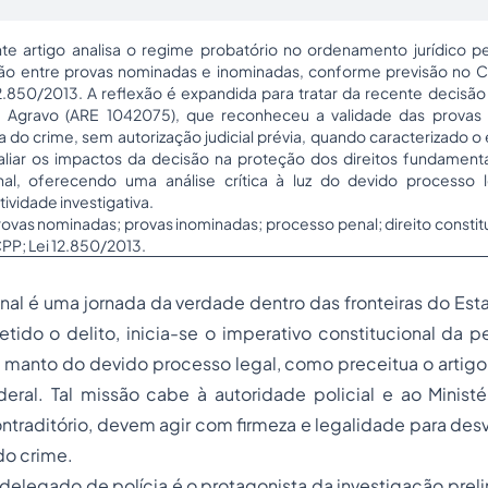
te artigo analisa o regime probatório no ordenamento jurídico pe
ção entre provas nominadas e inominadas, conforme previsão no 
12.850/2013. A reflexão é expandida para tratar da recente decisã
m Agravo (ARE 1042075), que reconheceu a validade das provas 
do crime, sem autorização judicial prévia, quando caracterizado o 
liar os impactos da decisão na proteção dos direitos fundamenta
inal, oferecendo uma análise crítica à luz do devido processo l
tividade investigativa.
ovas nominadas; provas inominadas; processo penal; direito constituc
CPP; Lei 12.850/2013.
nal é uma jornada da verdade dentro das fronteiras do Es
tido o delito, inicia-se o imperativo constitucional da 
manto do devido processo legal, como preceitua o artigo 5
eral. Tal missão cabe à autoridade policial e ao Ministé
ntraditório, devem agir com firmeza e legalidade para desv
do crime.
 delegado de polícia é o protagonista da investigação prel