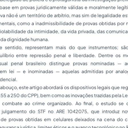
base em provas juridicamente válidas e moralmente legít
 não é um território de arbítrio, mas sim de legalidade est
entais, como a inadmissibilidade de provas obtidas por mei
nviolabilidade da intimidade, da vida privada, das comunica
ão da dignidade humana.
se sentido, representam mais do que instrumentos; são
ilíbrio entre repressão penal e liberdade. Dentre os me
sual penal brasileiro distingue provas nominadas — aq
em lei — e inominadas — aquelas admitidas por analo
udencial.
abouço, este artigo abordará os dispositivos legais que r
. 155 a 250 do CPP), bem como as inovações trazidas pela Le
 combate ao crime organizado. Ao final, o estudo se 
 julgamento do STF no ARE 1042075, que introduz no
 de provas obtidas em celulares deixados na cena do c
gurança jurídica, limites éticos e o avanço tecnológico no 