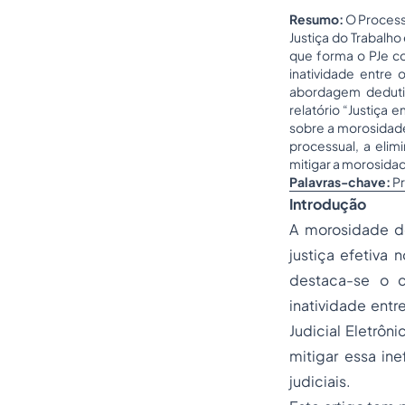
Resumo:
O Process
Justiça do Trabalho
que forma o PJe c
inatividade entre
abordagem dedutiv
relatório “Justiça
sobre a morosidade
processual, a elim
mitigar a morosidad
Palavras-chave:
Pr
Introdução
A morosidade do
justiça efetiva 
destaca-se o c
inatividade entr
Judicial Eletrô
mitigar essa in
judiciais.