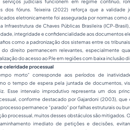
 serviços judiciais funcionem em regime contínuo, 
cas dos fóruns. Teixeira (2022) reforça que a validade j
ticados eletronicamente foi assegurada por normas como a
a Infraestrutura de Chaves Públicas Brasileira (ICP-Brasil)
cidade, integridade e confidencialidade aos documentos el
afios como a padronização dos sistemas entre os tribunai
 do direito permanecem relevantes, especialmente qua
salização do acesso ao PJe em regiões com baixa inclusão di
e celeridade processual
po morto” corresponde aos períodos de inatividade
mo o tempo de espera pela juntada de documentos, vis
iz. Esse intervalo improdutivo representa um dos princ
essual, conforme destacado por Gajardoni (2003), que
rocesso permanece “parado” por falhas estruturais ou bur
ção processual, muitos desses obstáculos são mitigados. O
aminhamento imediato de petições e decisões, evita