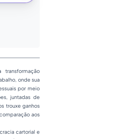
 transformação
Trabalho, onde sua
essuais por meio
ões, juntadas de
os trouxe ganhos
m comparação aos
racia cartorial e