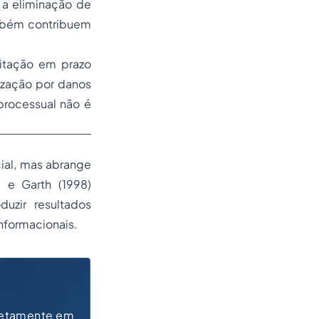
 a eliminação de
ambém contribuem
itação em prazo
ização por danos
processual não é
cial, mas abrange
 e Garth (1998)
uzir resultados
informacionais.
retamente em