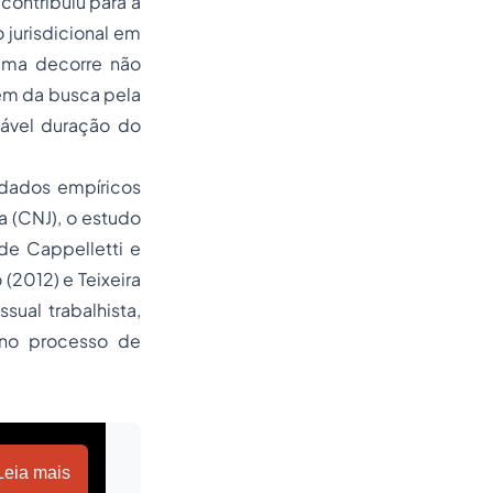
contribuiu para a
jurisdicional em
tema decorre não
ém da busca pela
oável duração do
 dados empíricos
a (CNJ), o estudo
de Cappelletti e
(2012) e Teixeira
ual trabalhista,
 no processo de
Leia mais