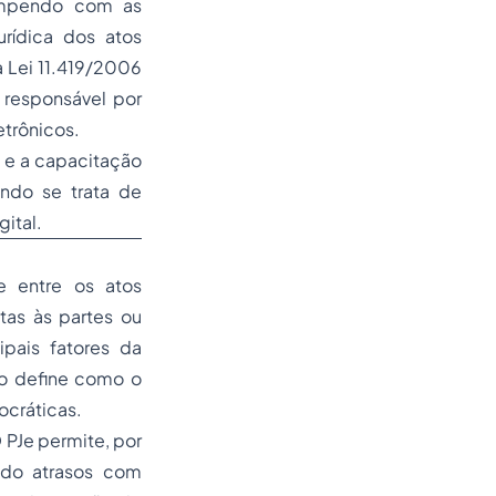
rompendo com as
urídica dos atos
 Lei 11.419/2006
, responsável por
etrônicos.
s e a capacitação
ndo se trata de
gital.
 entre os atos
tas às partes ou
ipais fatores da
 o define como o
ocráticas.
 PJe permite, por
ndo atrasos com