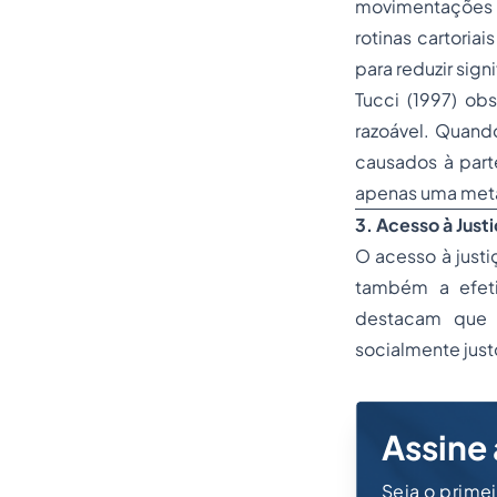
movimentações f
rotinas cartori
para reduzir sig
Tucci (1997) o
razoável. Quando
causados à part
apenas uma meta 
3. Acesso à Just
O acesso à justi
também a efeti
destacam que o
socialmente justo
Assine 
Seja o prime