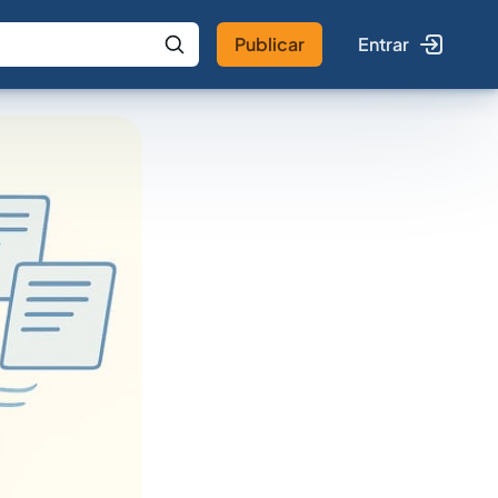
Publicar
Entrar
 IA
Buscar no Jus