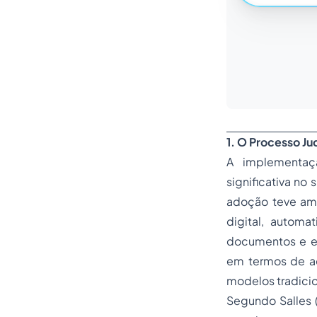
1. O Processo J
A implementaçã
significativa no 
adoção teve amp
digital, automa
documentos e ex
em termos de ac
modelos tradici
Segundo Salles (