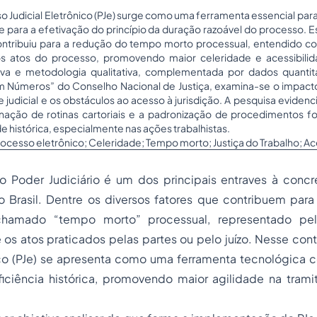
o Judicial Eletrônico (PJe) surge como uma ferramenta essencial par
 e para a efetivação do princípio da duração razoável do processo. Es
ontribuiu para a redução do tempo morto processual, entendido c
 os atos do processo, promovendo maior celeridade e acessibilid
a e metodologia qualitativa, complementada por dados quantita
 em Números” do Conselho Nacional de Justiça, examina-se o impact
 judicial e os obstáculos ao acesso à jurisdição. A pesquisa eviden
inação de rotinas cartoriais e a padronização de procedimentos f
e histórica, especialmente nas ações trabalhistas.
ocesso eletrônico; Celeridade; Tempo morto; Justiça do Trabalho; Ace
 Poder Judiciário é um dos principais entraves à conc
no Brasil. Dentre os diversos fatores que contribuem par
hamado “tempo morto” processual, representado pel
e os atos praticados pelas partes ou pelo juízo. Nesse con
nico (PJe) se apresenta como uma ferramenta tecnológica 
eficiência histórica, promovendo maior agilidade na tram