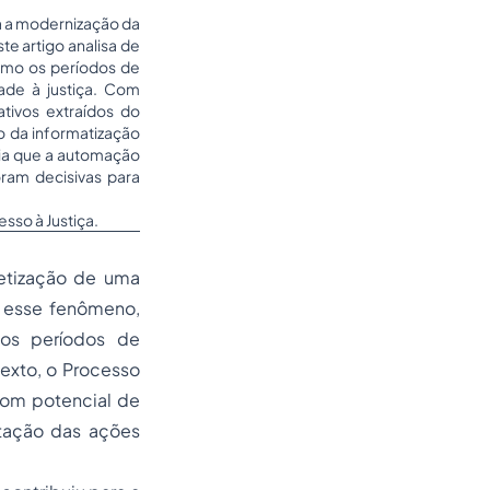
a a modernização da
te artigo analisa de
omo os períodos de
ade à justiça. Com
tivos extraídos do
o da informatização
cia que a automação
oram decisivas para
sso à Justiça.
retização de uma
a esse fenômeno,
os períodos de
texto, o Processo
com potencial de
itação das ações