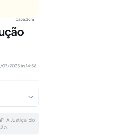
Capa:
Sora
dução
1/07/2025 às 14:56
? A Justiça do
ção.