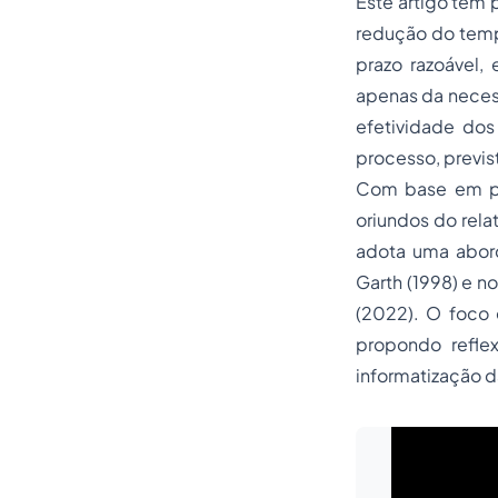
Este artigo tem 
redução do tempo
prazo razoável,
apenas da neces
efetividade dos
processo, previst
Com base em pes
oriundos do rela
adota uma abord
Garth (1998) e n
(2022). O foco 
propondo refle
informatização da