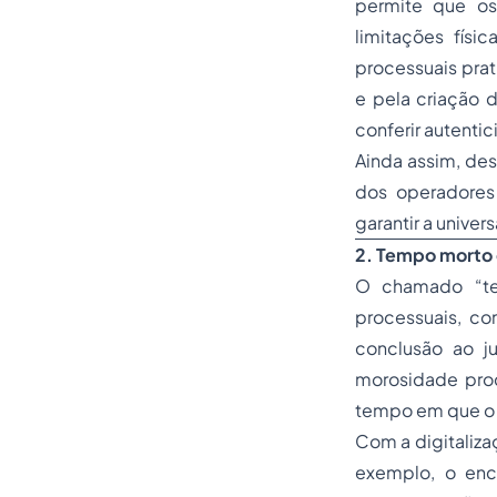
permite que os
limitações físi
processuais pra
e pela criação d
conferir autenti
Ainda assim, des
dos operadores
garantir a univer
2. Tempo morto 
O chamado “tem
processuais, co
conclusão ao ju
morosidade proc
tempo em que o p
Com a digitaliza
exemplo, o enc