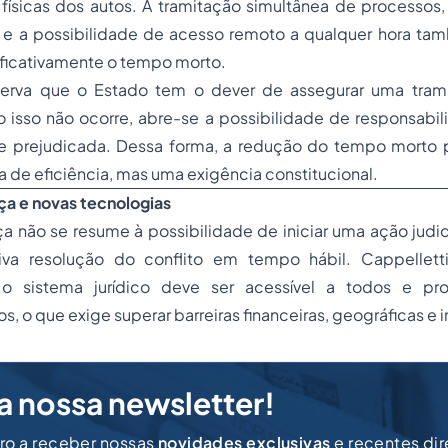
ísicas dos autos. A tramitação simultânea de processos,
ais e a possibilidade de acesso remoto a qualquer hora t
nificativamente o tempo morto.
bserva que o Estado tem o dever de assegurar uma tram
 isso não ocorre, abre-se a possibilidade de responsabil
e prejudicada. Dessa forma, a redução do tempo morto 
de eficiência, mas uma exigência constitucional.
iça e novas tecnologias
ça não se resume à possibilidade de iniciar uma ação judi
va resolução do conflito em tempo hábil. Cappelletti
 sistema jurídico deve ser acessível a todos e prod
s, o que exige superar barreiras financeiras, geográficas e 
a nossa newsletter!
iro a receber nossas
novidades exclusivas
e recentes di