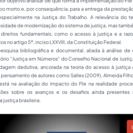
por objetivo analisar de que forma a implementação do PJe 
 morto e, por consequência, para a entrega da prestação 
 especialmente na Justiça do Trabalho. A relevância do 
sidade de modernização do sistema de justiça, mas tamb
 direitos fundamentais, como o acesso à justiça e a raz
os no artigo 5º, inciso LXXVIII, da Constituição Federal.
quisa bibliográfica e documental, aliada à análise de
tório “Justiça em Números” do Conselho Nacional de Justiç
agem dedutiva, ancorada na teoria do acesso à justiça 
o pensamento de autores como Salles (2009), Almeida Filho 
está na avaliação do impacto do PJe na realidade process
xões sobre os avanços e os desafios ainda presentes
 justiça brasileira.