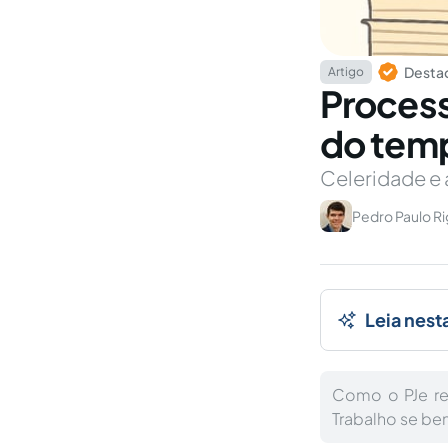
Destaq
Artigo
Process
do tem
Celeridade e 
Pedro Paulo Ri
Leia nest
Como o PJe re
Trabalho se ben