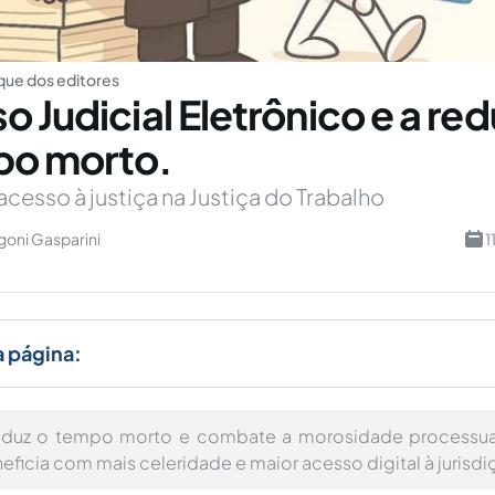
ue dos editores
o Judicial Eletrônico e a re
po morto.
acesso à justiça na Justiça do Trabalho
goni Gasparini
1
a página:
duz o tempo morto e combate a morosidade processual
eficia com mais celeridade e maior acesso digital à jurisdi