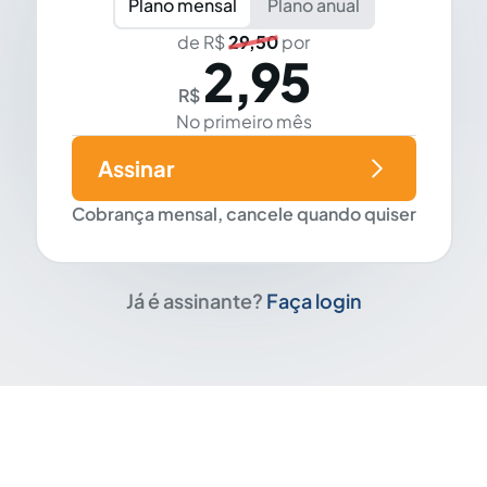
Plano mensal
Plano anual
de R$
29,50
por
2,95
R$
No primeiro mês
Assinar
Cobrança mensal, cancele quando quiser
Já é assinante?
Faça login