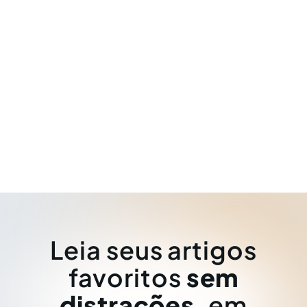
Leia seus artigos
favoritos
sem
distrações
, em