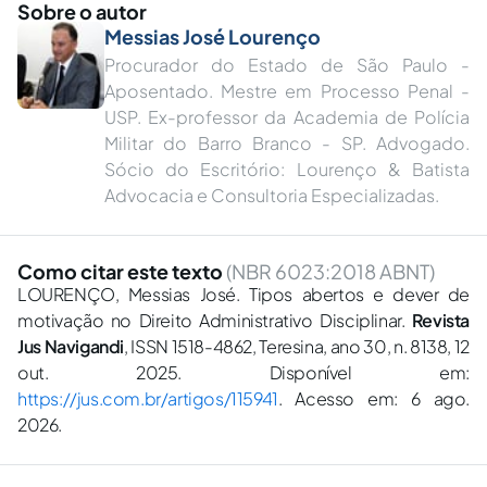
Sobre o autor
Messias José Lourenço
Procurador do Estado de São Paulo -
Aposentado. Mestre em Processo Penal -
USP. Ex-professor da Academia de Polícia
Militar do Barro Branco - SP. Advogado.
Sócio do Escritório: Lourenço & Batista
Advocacia e Consultoria Especializadas.
Como citar este texto
(NBR 6023:2018 ABNT)
LOURENÇO, Messias José. Tipos abertos e dever de
motivação no Direito Administrativo Disciplinar.
Revista
Jus Navigandi
, ISSN 1518-4862, Teresina, ano 30, n. 8138, 12
out. 2025. Disponível em:
https://jus.com.br/artigos/115941
. Acesso em: 6 ago.
2026.