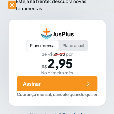
Esteja
na frente
: descubra novas
ferramentas
JusPlus
Plano mensal
Plano anual
de R$
29,50
por
2,95
R$
No primeiro mês
Assinar
Cobrança mensal, cancele quando quiser