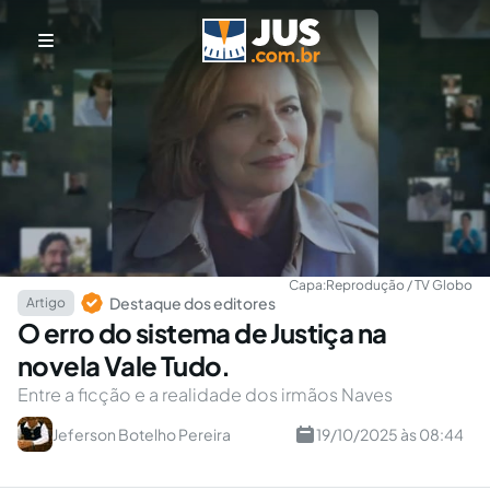
Capa:
Reprodução / TV Globo
Destaque dos editores
Artigo
O erro do sistema de Justiça na
novela Vale Tudo.
Entre a ficção e a realidade dos irmãos Naves
Jeferson Botelho Pereira
19/10/2025 às 08:44