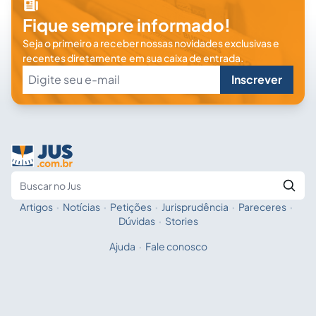
Fique sempre informado!
Seja o primeiro a receber nossas novidades exclusivas e
recentes diretamente em sua caixa de entrada.
Inscrever
Artigos
·
Notícias
·
Petições
·
Jurisprudência
·
Pareceres
·
Fale com a IA
Buscar no Jus
Dúvidas
·
Stories
Ajuda
·
Fale conosco