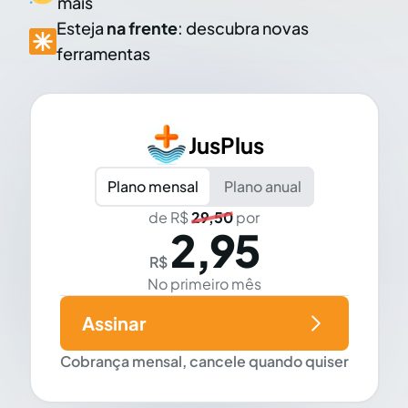
mais
Esteja
na frente
: descubra novas
ferramentas
JusPlus
Plano mensal
Plano anual
de R$
29,50
por
2,95
R$
No primeiro mês
Assinar
Cobrança mensal, cancele quando quiser