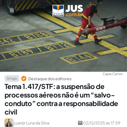
Capa:
Canva
Destaque dos editores
Artigo
Tema 1.417/STF: a suspensão de
processos aéreos não é um “salvo-
conduto” contra a responsabilidade
civil
Luanjir Luna da Silva
02/12/2025 às 17:59