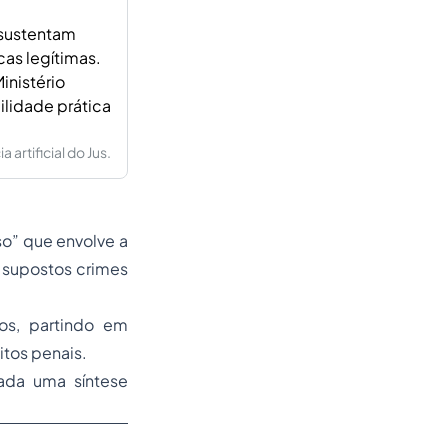
e sustentam
as legítimas.
inistério
ilidade prática
artificial do Jus.
so” que envolve a
 supostos crimes
tos, partindo em
itos penais.
tada uma síntese