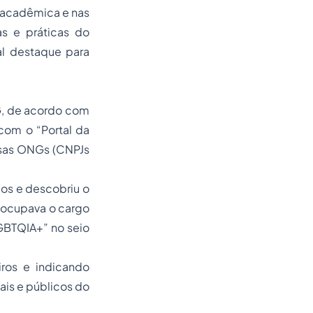
e acadêmica e nas
as e práticas do
al destaque para
G, de acordo com
com o “Portal da
rsas ONGs (CNPJs
os e descobriu o
 ocupava o cargo
GBTQIA+” no seio
ros e indicando
ais e públicos do