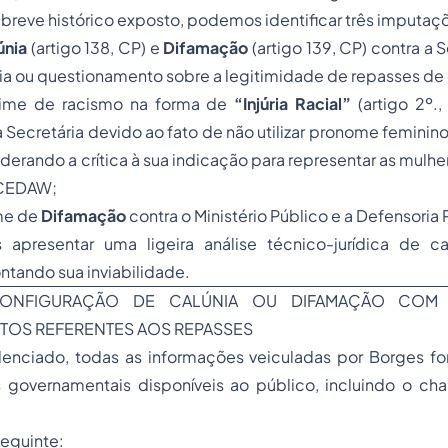
 breve histórico exposto, podemos identificar três imputaçõ
únia
(artigo 138, CP) e
Difamação
(artigo 139, CP) contra a 
a ou questionamento sobre a legitimidade de repasses de 
crime de racismo na forma de
“Injúria Racial”
(artigo 2º.,
Secretária devido ao fato de não utilizar pronome feminin
rando a crítica à sua indicação para representar as mulhe
a CEDAW;
ime de
Difamação
contra o Ministério Público e a Defensoria 
s apresentar uma ligeira análise técnico-jurídica de 
tando sua inviabilidade.
ONFIGURAÇÃO DE CALÚNIA OU DIFAMAÇÃO COM
OS REFERENTES AOS REPASSES
enciado, todas as informações veiculadas por Borges f
governamentais disponíveis ao público, incluindo o ch
eguinte: