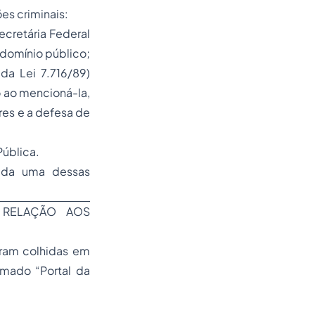
es criminais:
Secretária Federal
domínio público;
 da Lei 7.716/89)
o ao mencioná-la,
res e a defesa de
Pública.
cada uma dessas
 RELAÇÃO AOS
oram colhidas em
amado “Portal da