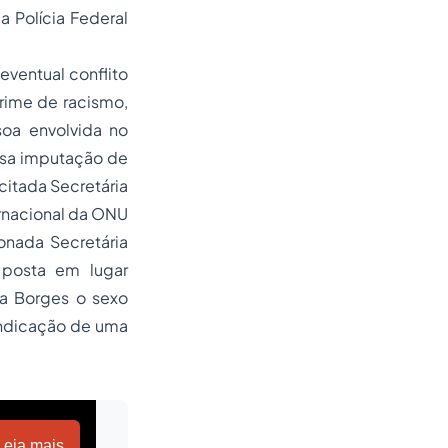
 Polícia Federal
ventual conflito
crime de racismo,
soa envolvida no
Essa imputação de
 citada Secretária
rnacional da ONU
onada Secretária
o posta em lugar
ra Borges o sexo
 indicação de uma
Leia mais