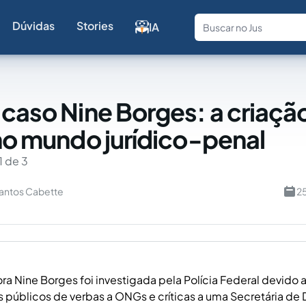
Dúvidas
Stories
IA
Fale com a
 caso Nine Borges: a criaçã
 no mundo jurídico-penal
1 de 3
Santos Cabette
2
ra Nine Borges foi investigada pela Polícia Federal devido 
 públicos de verbas a ONGs e críticas a uma Secretária de D