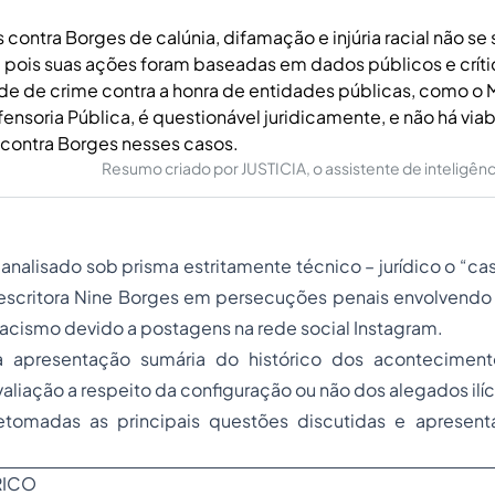
 contra Borges de calúnia, difamação e injúria racial não s
pois suas ações foram baseadas em dados públicos e crític
ade de crime contra a honra de entidades públicas, como o M
fensoria Pública, é questionável juridicamente, e não há viab
 contra Borges nesses casos.
Resumo criado por JUSTICIA, o assistente de inteligência 
 analisado sob prisma estritamente técnico – jurídico o “ca
escritora Nine Borges em persecuções penais envolvendo
 racismo devido a postagens na rede social Instagram.
la apresentação sumária do histórico dos acontecimen
valiação a respeito da configuração ou não dos alegados ilíc
retomadas as principais questões discutidas e apresen
RICO