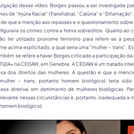
lgação desse vídeo, Borges passou a ser investigada pela
es de “Injúria Racial” (Transfobia), “Calúnia” e “Difamação”.
 de que a menção aos repasses e o questionamento sobre e
figuraria os crimes contra a honra sobreditos. Quanto ao 
não ter utilizado pronome feminino para referir-se à pes
me acima explicitado, a qual seria uma “mulher – trans”. 
também se refere a haver Borges criticado a participação da
BTQIA+ na CEDAW, em Genebra. A CEDAW é um tratado inte
esa dos direitos das mulheres. A questão é que a menci
 mulher – trans, portanto homem biológico) teria sid
sa diretiva, em detrimento de mulheres biológicas. Pa
relevante nessas circunstâncias e, portanto, inadequada a
 (homem biológico).