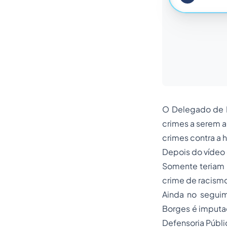
O Delegado de Po
crimes a serem a
crimes contra a 
Depois do vídeo
Somente teriam r
crime de racismo
Ainda no seguime
Borges é imputad
Defensoria Públic