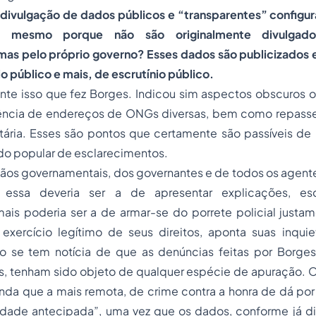
divulgação de dados públicos e “transparentes” configur
al, mesmo porque não são originalmente divulgad
mas pelo próprio governo? Esses dados são publicizados
 público e mais, de escrutínio público.
nte isso que fez Borges. Indicou sim aspectos obscuros o
ência de endereços de ONGs diversas, bem como repass
etária. Esses são pontos que certamente são passíveis 
ido popular de esclarecimentos.
ãos governamentais, dos governantes e de todos os agente
essa deveria ser a de apresentar explicações, esc
Jamais poderia ser a de armar-se do porrete policial just
exercício legítimo de seus direitos, aponta suas inqui
Não se tem notícia de que as denúncias feitas por Borges
, tenham sido objeto de qualquer espécie de apuração. 
inda que a mais remota, de crime contra a honra de dá po
dade antecipada”, uma vez que os dados, conforme já dit