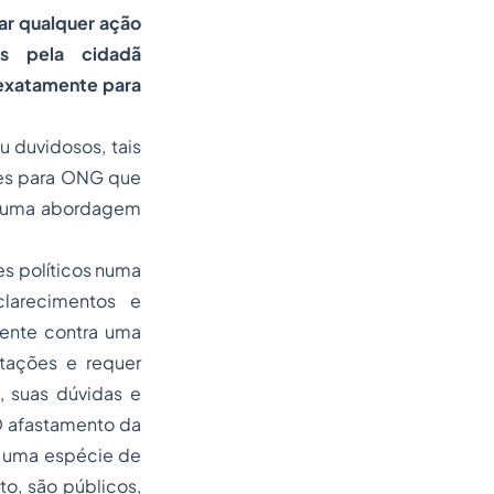
ar qualquer ação
os pela cidadã
 exatamente para
u duvidosos, tais
es para ONG que
de uma abordagem
s políticos numa
larecimentos e
amente contra uma
etações e requer
, suas dúvidas e
O afastamento da
r uma espécie de
o, são públicos,