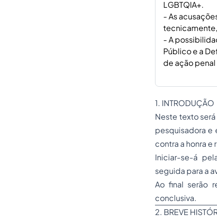
LGBTQIA+.
- As acusações
tecnicamente, 
- A possibilid
Público e a De
de ação penal
1. INTRODUÇÃO
Neste texto será
pesquisadora e 
contra a honra e
Iniciar-se-á pe
seguida para a a
Ao final serão 
conclusiva.
2. BREVE HISTÓ