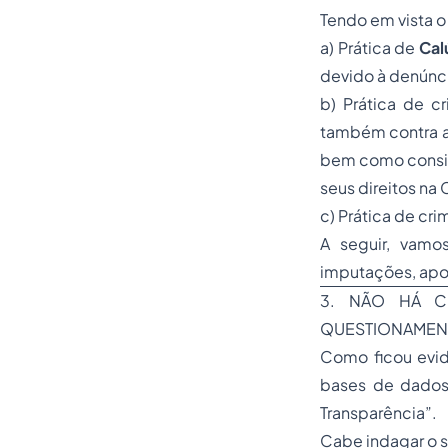
Tendo em vista o
a) Prática de
Cal
devido à denúnci
b) Prática de 
também contra a 
bem como conside
seus direitos n
c) Prática de cr
A seguir, vamo
imputações, apon
3. NÃO HÁ C
QUESTIONAMENT
Como ficou evid
bases de dados 
Transparência”.
Cabe indagar o s