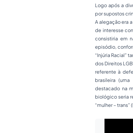
Logo após a divu
por supostos crim
A alegação era a
de interesse con
consistiria em 
episódio, confor
“Injúria Racial” 
dos Direitos LG
referente à def
brasileira (uma
destacado na me
biológico seria 
“mulher – trans”