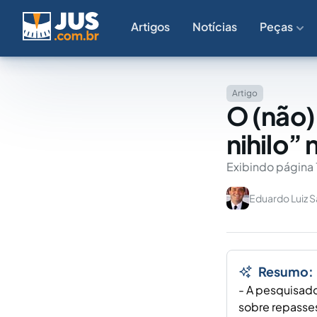
Artigos
Notícias
Peças
Artigo
O (não)
nihilo”
Exibindo página 
Eduardo Luiz 
Resumo:
- A pesquisado
sobre repasses