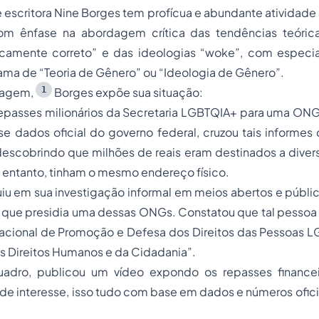
 escritora Nine Borges tem profícua e abundante atividad
om ênfase na abordagem crítica das tendências teóric
camente correto” e das ideologias “woke”, com especi
ama de “Teoria de Gênero” ou “Ideologia de Gênero”.
1
tagem,
Borges expõe sua situação:
repasses milionários da Secretaria LGBTQIA+ para uma ON
 dados oficial do governo federal, cruzou tais informes 
 descobrindo que milhões de reais eram destinados a dive
o entanto, tinham o mesmo endereço físico.
u em sua investigação informal em meios abertos e públic
que presidia uma dessas ONGs. Constatou que tal pessoa
Nacional de Promoção e Defesa dos Direitos das Pessoas L
os Direitos Humanos e da Cidadania”.
uadro, publicou um vídeo expondo os repasses financei
o de interesse, isso tudo com base em dados e números ofici