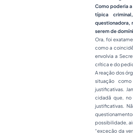
Como poderia a 
típica crimin
questionadora, 
serem de domínio
Ora, foi exatame
como a coincid
envolvia a Secr
crítica e do ped
A reação dos órg
situação como 
justificativas. 
cidadã que, no 
justificativas. 
questionamentos
possibilidade, a
“exceção da ver