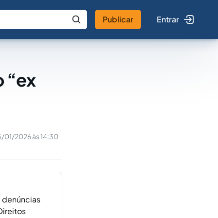
Publicar
Entrar
 IA
Buscar no Jus
o “ex
5/01/2026 às 14:30
a denúncias
ireitos