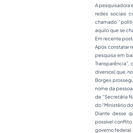
A pesquisadora e
redes sociais c
chamado “politi
aquilo que se ch
Em recente pos
Após constatar 
pesquisa em base
Transparência”,
diversos) que, n
Borges prossegui
nome da pessoa 
de “Secretária 
do “Ministério d
Diante desse q
possível conflit
governo federal.