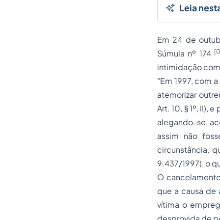
Leia nest
Em 24 de outubr
[0
Súmula nº 174
intimidação com
"Em 1997, com a 
atemorizar outre
Art. 10, § 1º, I
alegando-se, ace
assim não foss
circunstância, q
9.437/1997), o q
O cancelamento 
que a causa de 
vítima o empre
desprovida de po