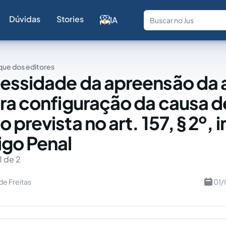
Dúvidas
Stories
IA
Fale com a
ue dos editores
essidade da apreensão da 
ra configuração da causa d
prevista no art. 157, § 2º, in
go Penal
1 de 2
de Freitas
01/