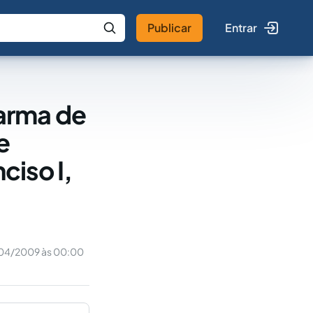
Publicar
Entrar
 IA
Buscar no Jus
arma de
e
ciso I,
04/2009 às 00:00