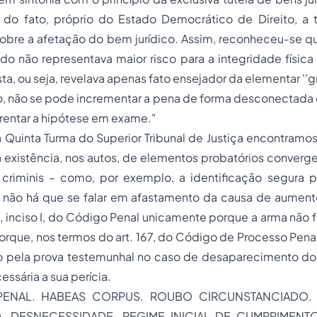
do fato, próprio do Estado Democrático de Direito, a 
 sobre a afetação do bem jurídico. Assim, reconheceu-se 
o não representava maior risco para a integridade física 
ta, ou seja, revelava apenas fato ensejador da elementar ''
não se pode incrementar a pena de forma desconectada 
nfrentar a hipótese em exame."
a Quinta Turma do Superior Tribunal de Justiça encontram
 existência, nos autos, de elementos probatórios converg
 criminis
– como, por exemplo, a identificação segura pel
 não há que se falar em afastamento da causa de aumento 
º, inciso I, do Código Penal unicamente porque a arma não 
porque, nos termos do art. 167, do Código de
Processo
Penal
o pela prova testemunhal no caso de desaparecimento dos 
ssária a sua perícia.
PENAL. HABEAS CORPUS. ROUBO CIRCUNSTANCIADO.
 DESNECESSIDADE. REGIME INICIAL DE CUMPRIMENT