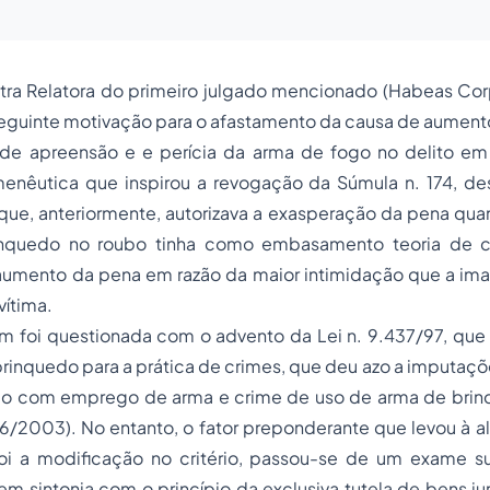
tra Relatora do primeiro julgado mencionado (
Habeas Cor
seguinte motivação para o afastamento da causa de aument
de apreensão e e perícia da arma de fogo no delito e
enêutica que inspirou a revogação da Súmula n. 174, des
 que, anteriormente, autorizava a exasperação da pena q
inquedo no
roubo
tinha como embasamento teoria de car
 aumento da pena em razão da maior intimidação que a i
vítima.
 foi questionada com o advento da Lei n. 9.437/97, que c
rinquedo para a prática de crimes, que deu azo a imputaç
ubo com emprego de arma e crime de uso de arma de bri
26/2003). No entanto, o fator preponderante que levou à a
 foi a modificação no critério, passou-se de um exame s
 em sintonia com o princípio da exclusiva tutela de bens ju