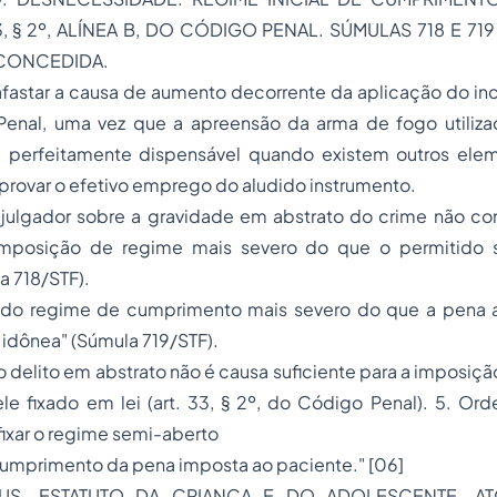
3, § 2º, ALÍNEA B, DO CÓDIGO PENAL. SÚMULAS 718 E 71
CONCEDIDA.
fastar a causa de aumento decorrente da aplicação do inc. 
enal, uma vez que a apreensão da arma de fogo utiliza
 é perfeitamente dispensável quando existem outros ele
rovar o efetivo emprego do aludido instrumento.
 julgador sobre a gravidade em abstrato do crime não con
imposição de regime mais severo do que o permitido
a 718/STF).
 do regime de cumprimento mais severo do que a pena a
idônea" (Súmula 719/STF).
o delito em abstrato não é causa suficiente para a imposiç
le fixado em lei (art. 33, § 2º, do Código Penal). 5. Or
ixar o regime semi-aberto
 cumprimento da pena imposta ao paciente." [06]
US. ESTATUTO DA CRIANÇA E DO ADOLESCENTE. AT