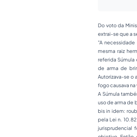
Do voto da Minis
extrai-se que a 
"A necessidade 
mesma raiz herm
referida Súmula
de arma de br
Autorizava-se o
fogo causava na 
A Súmula também
uso de arma de b
bis in idem: ro
pela Lei n. 10.8
jurisprudencial
objetivo. Então,