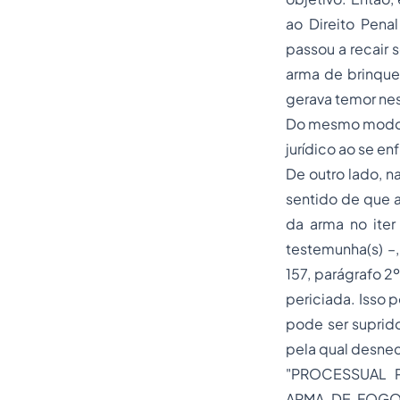
ao
Direito Penal
passou a recair
arma de brinqued
gerava temor nes
Do mesmo modo, 
jurídico ao se e
De outro lado, n
sentido de que a
da arma no
iter
testemunha(s) –,
157, parágrafo 2
periciada. Isso 
pode ser suprid
pela qual desnece
"PROCESSUAL 
ARMA DE FOGO.