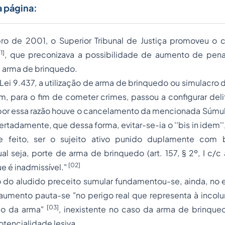
a página:
o de 2001, o Superior Tribunal de Justiça promoveu o
1]
, que preconizava a possibilidade de aumento de pen
 arma de brinquedo.
Lei 9.437, a utilização de arma de brinquedo ou simulacro
m, para o fim de cometer crimes, passou a configurar del
I), e por essa razão houve o cancelamento da mencionada Súmu
rtadamente, que dessa forma, evitar-se-ia o ''bis in idem'',
e feito, ser o sujeito ativo punido duplamente co
ual seja,
porte de arma
de brinquedo (art. 157, § 2º, I c/c ar
[02]
ue é inadmissível."
do aludido preceito sumular fundamentou-se, ainda, no
aumento pauta-se "no perigo real que representa à incolu
[03]
go da arma"
, inexistente no caso da arma de brinqued
tencialidade lesiva.