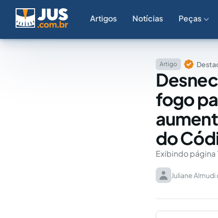
Artigos
Notícias
Peças
Destaq
Artigo
Desnec
fogo pa
aumento 
do Códi
Exibindo página 
Juliane Almudi 