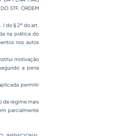
9 DO STF. ORDEM
I do § 2º do art.
da na prática do
mentos nos autos
stitui motivação
 segundo a pena
plicada permitir
ão de regime mais
dem parcialmente
O INFRACIONAL