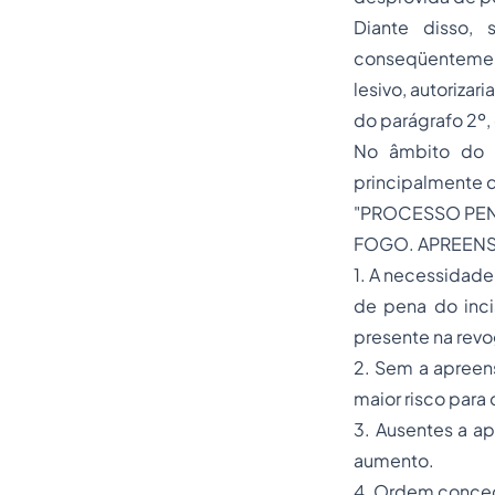
Diante disso,
conseqüentement
lesivo, autoriza
do parágrafo 2º, 
No âmbito do S
principalmente d
"PROCESSO PEN
FOGO. APREENS
1. A necessidad
de pena do inci
presente na revo
2. Sem a apreens
maior risco para 
3. Ausentes a ap
aumento.
4. Ordem conced