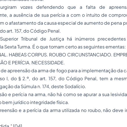
 surgiram vozes defendendo que a falta de apreen
e, a ausência de sua perícia a com o intuito de comprov
riam o afastamento da causa especial de aumento de pena prev
do art. 157, do Código Penal.
uperior Tribunal de Justiça há inúmeros precedentes 
a Sexta Turma. É o que tornam certo as seguintes ementas:
AL. HABEAS CORPUS. ROUBO CIRCUNSTANCIADO. EMPR
ÃO E PERÍCIA. NECESSIDADE.
e de apreensão da
arma de fogo
para a implementação da 
so I, do § 2.º, do art. 157, do Código Penal, tem a mesm
gação da Súmula n. 174, deste Sodalício.
ão e perícia na arma, não há como se apurar a sua lesivida
o bem jurídico integridade física.
reensão e a perícia da arma utilizada no roubo, não deve i
ida." [04]