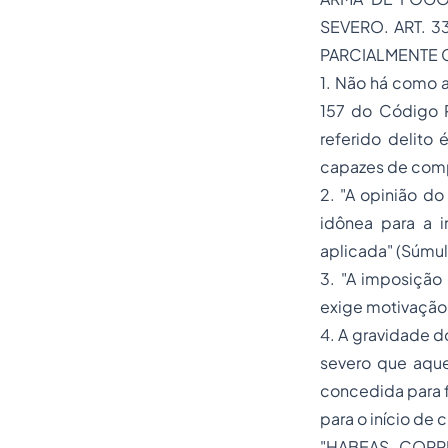
SEVERO. ART. 3
PARCIALMENTE 
1. Não há como a
157 do Código P
referido delito
capazes de comp
2. "A opinião do
idônea para a 
aplicada" (Súmul
3. "A imposição
exige motivação 
4. A gravidade d
severo que aque
concedida para f
para o início de
"HABEAS CORP