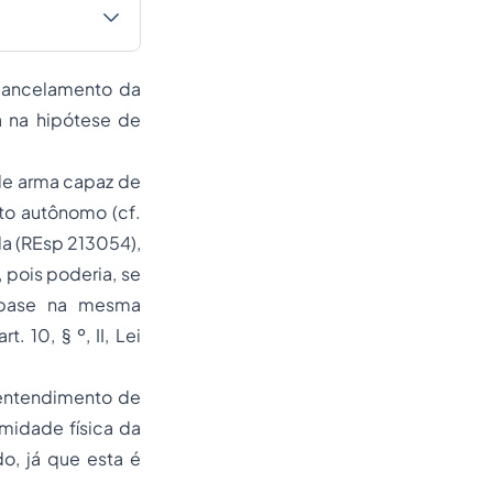
 cancelamento da
a na hipótese de
 de arma capaz de
ito autônomo (cf.
la (REsp 213054),
 pois poderia, se
m base na mesma
t. 10, § º, II, Lei
 entendimento de
midade física da
o, já que esta é