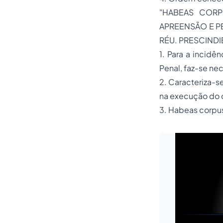
"HABEAS CORP
APREENSÃO E P
RÉU. PRESCINDI
1. Para a incidê
Penal, faz-se ne
2. Caracteriza-s
na execução do c
3. Habeas corpu