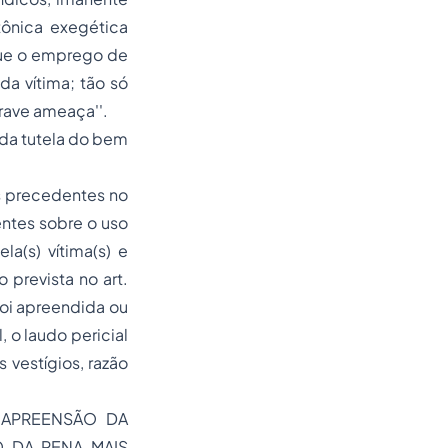
tônica exegética
que o emprego de
da vítima; tão só
grave ameaça''.
da tutela do bem
os precedentes no
entes sobre o uso
a(s) vítima(s) e
prevista no art.
foi apreendida ou
, o laudo pericial
vestígios, razão
 APREENSÃO DA
O DA PENA MAIS