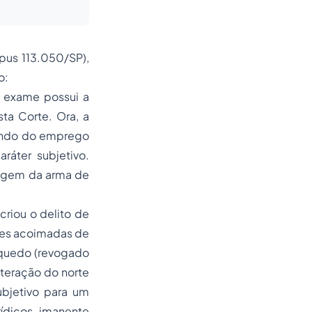
pus
113.050/SP),
o:
m exame possui a
ta Corte. Ora, a
uando do emprego
áter subjetivo.
magem da arma de
riou o delito de
ões acoimadas de
nquedo (revogado
lteração do norte
ubjetivo para um
rídicos, imanente