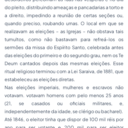
do pleito, distribuindo ameaças e pancadarias a torto e
a direito, impedindo a reunião de certas seções ou,
quando preciso, roubando urnas. O local em que se
realizavam as eleições – as Igrejas – não obstava tais
tumultos, como não bastavam para refreá-los os
sermões da missa do Espírito Santo, celebrada antes
das eleições do primeiro e do segundo grau, nem os
Te
Deum
cantados depois das mesmas eleições. Esse
ritual religioso terminou com a Lei Saraiva, de 1881, que
estabeleceu as eleições diretas.
Nas eleições imperiais, mulheres e escravos não
votavam. votavam homens com pelo menos 25 anos
(21, se casados ou oficiais militares, e,
independentemente da idade, se clérigo ou bacharel).
Até 1846, o eleitor tinha que dispor de 100 mil réis por
ano para ser votante e 200 mil para ser eleitor