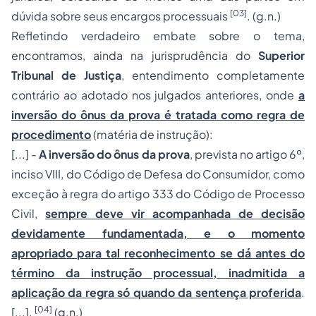
[03]
dúvida sobre seus encargos processuais
.
(g.n.)
Refletindo verdadeiro embate sobre o tema,
encontramos, ainda na jurisprudência do
Superior
Tribunal de Justiça
, entendimento completamente
contrário ao adotado nos julgados anteriores, onde
a
inversão do ônus da prova é tratada como regra de
procedimento
(matéria de instrução):
[...] -
A inversão do ônus da prova
, prevista no artigo 6º,
inciso VIII, do Código de Defesa do Consumidor, como
exceção à regra do artigo 333 do Código de
Processo
Civil,
sempre deve vir acompanhada de decisão
devidamente fundamentada, e o momento
apropriado para tal reconhecimento se dá antes do
término da instrução processual, inadmitida a
aplicação da regra só quando da sentença proferida
.
[04]
[...].
(g.n.)