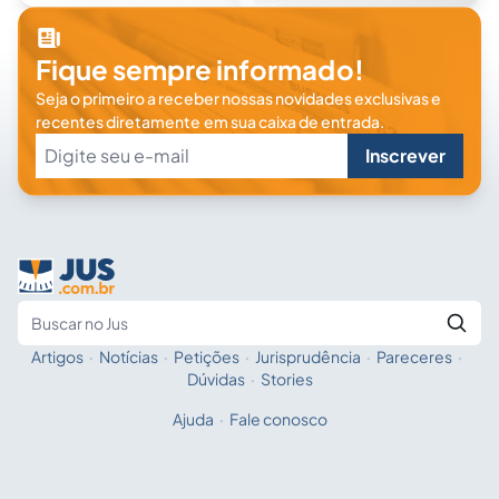
Fique sempre informado!
Seja o primeiro a receber nossas novidades exclusivas e
recentes diretamente em sua caixa de entrada.
Inscrever
Artigos
·
Notícias
·
Petições
·
Jurisprudência
·
Pareceres
·
Fale com a IA
Buscar no Jus
Dúvidas
·
Stories
Ajuda
·
Fale conosco