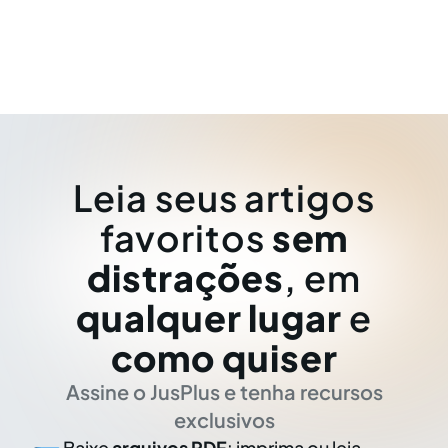
Leia seus artigos
favoritos
sem
distrações
, em
qualquer lugar
e
como quiser
Assine o JusPlus e tenha recursos
exclusivos
Baixe
arquivos PDF
: imprima ou leia