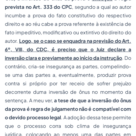
prevista no Art. 333 do CPC
, segundo a qual ao autor
incumbe a prova do fato constitutivo do respectivo
direito e ao réu cabe a prova referente à existência de
fato impeditivo, modificativo ou extintivo do direito do
autor.
Logo, se o caso se enquadra na previsão do Art.
6º, VIII, do CDC, é preciso que o Juiz declare a
inversão clara e previamente ao início da instrução
. Do
contrário, cria-se insegurança as partes, compelindo-
se uma das partes a, eventualmente, produzir prova
contra si próprio por ter receio de sofrer prejuízo
decorrente duma inversão de ônus no momento da
sentença. A meu ver,
a tese de que a inversão do ônus
da prova é regra de julgamento não é compatível com
o devido processo legal
. A
adoção
dessa tese permite
que o processo corra sob clima de insegurança
jurídica, colocando ao menos uma das partes em