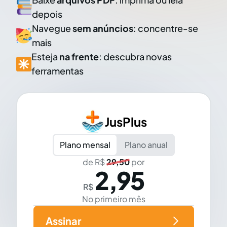
depois
Navegue
sem anúncios
: concentre-se
mais
Esteja
na frente
: descubra novas
ferramentas
JusPlus
Plano mensal
Plano anual
de R$
29,50
por
2,95
R$
No primeiro mês
Assinar