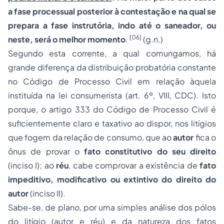
a fase processual posterior à
contestação
e na qual se
prepara a fase instrutória, indo até o saneador, ou
[06]
neste, será o melhor momento
.
(g.n.)
Segundo esta corrente, a qual comungamos, há
grande diferença da distribuição probatória constante
no Código de Processo Civil em relação àquela
instituída na lei consumerista (art. 6º, VIII, CDC). Isto
porque, o artigo 333 do Código de Processo Civil é
suficientemente claro e taxativo ao dispor, nos litígios
que fogem da relação de consumo, que ao
autor
fica o
ônus de provar o
fato constitutivo do seu direito
(inciso I); ao
réu
, cabe comprovar a existência de
fato
impeditivo, modificativo ou extintivo do direito do
autor
(inciso II).
Sabe-se, de plano, por uma simples análise dos pólos
do litígio (autor e réu) e da natureza dos fatos