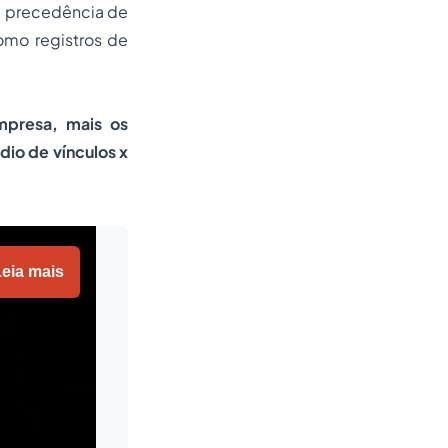
a precedência de
omo registros de
mpresa, mais os
io de vínculos x
eia mais