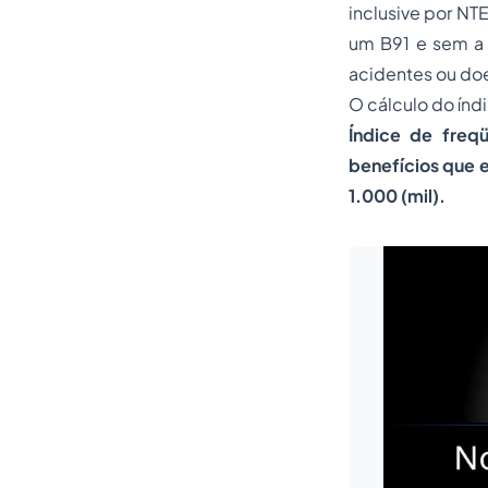
inclusive por N
um B91 e sem a 
acidentes ou doe
O cálculo do índ
Índice de freq
benefícios que 
1.000 (mil).