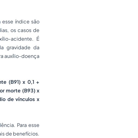
 esse índice são
ias, os casos de
ílio-acidente. É
da gravidade da
ra auxílio-doença
te (B91) x 0,1 +
or morte (B93) x
io de vínculos x
ência. Para esse
s de benefícios.