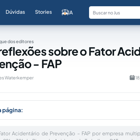
Dúvidas
Stories
IA
Fale com a
ue dos editores
reflexões sobre o Fator Aci
enção - FAP
res Waterkemper
18
a página:
ator Acidentário de Prevenção – FAP por empresa multipl