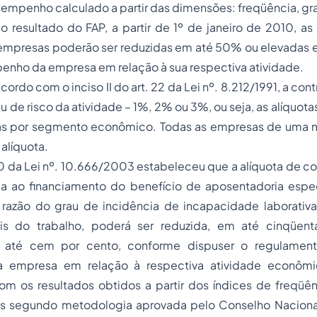
empenho calculado a partir das dimensões: freqüência, gr
resultado do FAP, a partir de 1º de janeiro de 2010, as 
 empresas poderão ser reduzidas em até 50% ou elevadas
enho da empresa em relação à sua respectiva atividade.
ordo com o inciso II do art. 22 da Lei nº. 8.212/1991, a con
u de risco da atividade – 1%, 2% ou 3%, ou seja, as alíquot
das por segmento econômico. Todas as empresas de uma 
líquota.
10 da Lei nº. 10.666/2003 estabeleceu que a alíquota de con
a ao financiamento do benefício de
aposentadoria
espec
azão do grau de incidência de incapacidade laborativ
ais do trabalho, poderá ser reduzida, em até cinqüent
até cem por cento, conforme dispuser o regulament
empresa em relação à respectiva atividade econômi
m os resultados obtidos a partir dos índices de freqüên
os segundo metodologia aprovada pelo Conselho Naciona