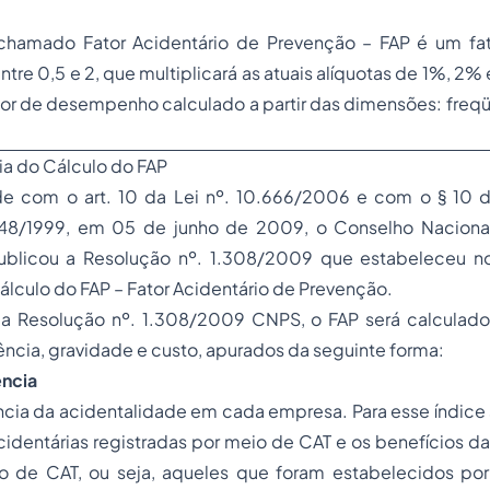
chamado Fator Acidentário de Prevenção – FAP é um fa
re 0,5 e 2, que multiplicará as atuais alíquotas de 1%, 2
or de desempenho calculado a partir das dimensões: freqü
ia do Cálculo do FAP
e com o art. 10 da Lei nº. 10.666/2006 e com o § 10 d
048/1999, em 05 de junho de 2009, o Conselho Nacional
ublicou a Resolução nº. 1.308/2009 que estabeleceu n
álculo do FAP – Fator Acidentário de Prevenção.
a Resolução nº. 1.308/2009 CNPS, o FAP será calculad
ência, gravidade e custo, apurados da seguinte forma:
ência
ência da acidentalidade em cada empresa. Para esse índic
cidentárias registradas por meio de CAT e os benefícios d
o de CAT, ou seja, aqueles que foram estabelecidos por