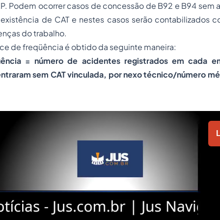
TEP. Podem ocorrer casos de concessão de B92 e B94 sem 
existência de CAT e nestes casos serão contabilizados c
nças do trabalho.
ice de freqüência é obtido da seguinte maneira:
üência = número de acidentes registrados em cada e
entraram sem CAT vinculada, por nexo técnico/número méd
L