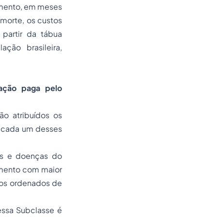
tamento, em meses
 morte, os custos
partir da tábua
ção brasileira,
ração paga pelo
ão atribuídos os
a cada um desses
es e doenças do
imento com maior
dos ordenados de
essa Subclasse é