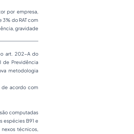
tor por empresa,
% e 3% do RAT com
ência, gravidade
o art. 202-A do
 de Previdência
ova metodologia
o de acordo com
e são computadas
as espécies B91 e
 nexos técnicos,