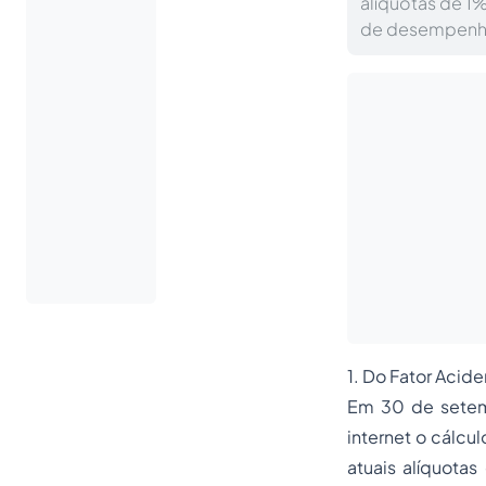
alíquotas de 1
de desempenho 
1. Do Fator Acid
Em 30 de setemb
internet o cálcu
atuais alíquot