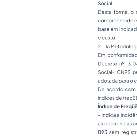
Social.
Desta forma, o 
compreendido ent
base em indicad
e custo.
2. Da Metodolog
Em conformidad
Decreto nº. 3.
Social- CNPS p
adotada para o c
De acordo com 
índices de freqü
Índice de Freqü
- indica a incid
as ocorrências a
B93 sem registr