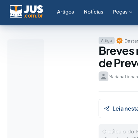
Artigos
Notícias
Peças
Destaq
Artigo
Breves 
de Prev
Mariana Linha
Leia nest
O cálculo do F