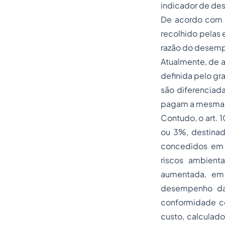
indicador de des
De acordo com o 
recolhido pelas
razão do desemp
Atualmente, de ac
definida pelo gra
são diferencia
pagam a mesma a
Contudo, o art. 
ou 3%, destinad
concedidos em r
riscos ambient
aumentada, em 
desempenho da 
conformidade co
custo, calculad