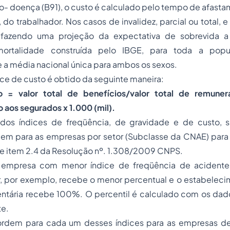
io- doença (B91), o custo é calculado pelo tempo de afas
 do trabalhador. Nos casos de invalidez, parcial ou total, e
 fazendo uma projeção da expectativa de sobrevida a 
rtalidade construída pelo IBGE, para toda a popula
 a média nacional única para ambos os sexos.
ice de custo é obtido da seguinte maneira:
o = valor total de benefícios/valor total de remune
aos segurados x 1.000 (mil).
dos índices de freqüência, de gravidade e de custo, s
dem para as empresas por setor (Subclasse da CNAE) par
me item 2.4 da Resolução nº. 1.308/2009 CNPS.
empresa com menor índice de freqüência de acident
or, por exemplo, recebe o menor percentual e o estabelec
entária recebe 100%. O percentil é calculado com os da
e.
ordem para cada um desses índices para as empresas d