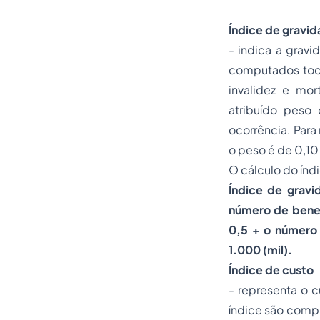
Índice de gravi
- indica a grav
computados todo
invalidez e mor
atribuído peso
ocorrência. Para
o peso é de 0,10 
O cálculo do índ
Índice de gravi
número de benef
0,5 + o número 
1.000 (mil).
Índice de custo
- representa o c
índice são compu