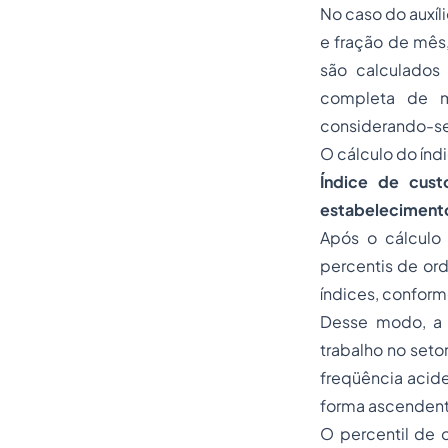
No caso do auxíl
e fração de mês,
são calculados
completa de mo
considerando-se
O cálculo do índ
Índice de cust
estabelecimento 
Após o cálculo 
percentis de or
índices, confor
Desse modo, a 
trabalho no set
freqüência acid
forma ascendent
O percentil de 