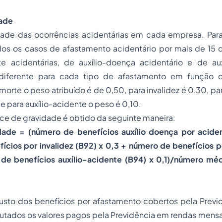
dade
idade das ocorrências acidentárias em cada empresa. Para
s os casos de afastamento acidentário por mais de 15 d
te acidentárias, de
auxílio-doença
acidentário e de aux
 diferente para cada tipo de afastamento em função 
 morte o peso atribuído é de 0,50, para invalidez é 0,30, pa
e para auxílio-acidente o peso é 0,10.
ice de gravidade é obtido da seguinte maneira:
dade = (número de benefícios auxílio doença por aciden
ícios por invalidez (B92) x 0,3 + número de benefícios p
de benefícios auxílio-acidente (B94) x 0,1)/número méd
usto dos benefícios por afastamento cobertos pela Previd
tados os valores pagos pela Previdência em rendas mensai