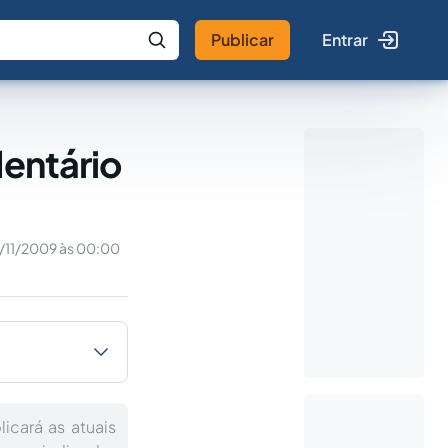
Publicar
Entrar
 IA
Buscar no Jus
dentário
/11/2009 às 00:00
icará as atuais