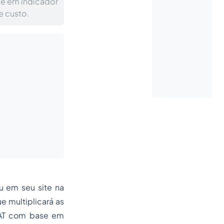
se em indicador
e custo.
ou em seu
site
na
e multiplicará as
RAT com base em