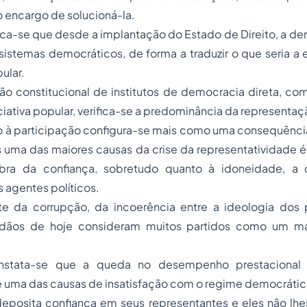
o encargo de solucioná-la.
fica-se que desde a implantação do Estado de Direito, a de
istemas democráticos, de forma a traduzir o que seria a e
ular.
ão constitucional de institutos de democracia direta, co
iciativa popular, verifica-se a predominância da representa
o à participação configura-se mais como uma consequência
s uma das maiores causas da crise da representatividade 
bra da confiança, sobretudo quanto à idoneidade, a
s agentes políticos.
nte da corrupção, da incoerência entre a ideologia dos 
dadãos de hoje consideram muitos partidos como um ma
nstata-se que a queda no desempenho prestacional d
é uma das causas de insatisfação com o regime democrátic
eposita confiança em seus representantes e eles não lhe