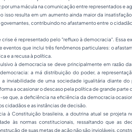
 por uma mácula na comunicação entre representados e age
do isso resulta em um aumento ainda maior da insatisfaçã
governantes, contribuindo no afastamento entre o cidadão 
e crise é representado pelo "refluxo à democracia". Essa 
 eventos que inclui três fenômenos particulares: o afastam
ica e a recusa à política.
lsivo à democracia se deve principalmente em razão d
democracia: a má distribuição do poder, a representaçã
 a inviabilidade de uma sociedade igualitária diante do 
 forma a ocasionar o descaso pela política de grande parte
i-se que, a deficiência na eficiência da democracia ocasi
os cidadãos e as instâncias de decisão.
cia à Constituição brasileira, a doutrina atual se projeta 
idade às normas constitucionais, ressaltando que as d
onstrução de suas metas de ação não são invioláveis, const