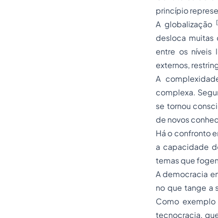
princípio repres
A globalização
desloca muitas 
entre os níveis 
externos, restri
A complexidad
complexa. Segun
se tornou consc
de novos conhec
Há o confronto e
a capacidade do
temas que fogem
A democracia en
no que tange a 
Como exemplo d
tecnocracia, que