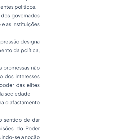
ntes políticos.
o dos governados
e as instituições
expressão designa
ento da política,
as promessas não
o dos interesses
poder das elites
 da sociedade.
ona o afastamento
no sentido de dar
ecisões do Poder
ruindo-se a noção