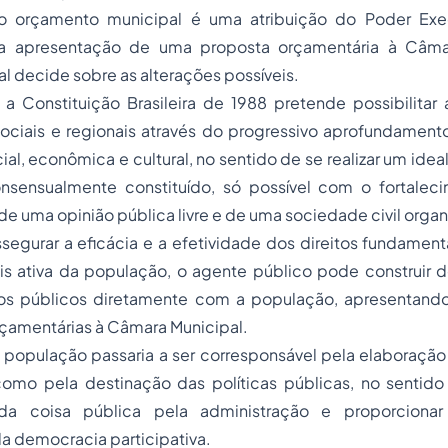
do
orçamento
municipal é uma atribuição do Poder Exec
la apresentação de uma proposta orçamentária à Câma
al decide sobre as alterações possíveis.
a Constituição Brasileira de 1988 pretende possibilitar
ociais e regionais através do progressivo aprofundamen
cial, econômica e cultural, no sentido de se realizar um ideal
nsensualmente constituído, só possível com o fortalec
 de uma opinião pública livre e de uma sociedade civil organ
ssegurar a eficácia e a efetividade dos direitos fundame
is ativa da população, o agente público pode construir d
os públicos diretamente com a população, apresentand
rçamentárias à Câmara Municipal.
a população passaria a ser corresponsável pela elaboraçã
omo pela destinação das políticas públicas, no sentido 
 da coisa pública pela administração e proporciona
a democracia participativa.