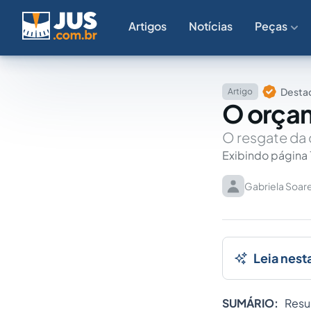
Artigos
Notícias
Peças
Destaq
Artigo
O orçam
O resgate da 
Exibindo página 
Gabriela Soar
Leia nest
SUMÁRIO:
Resu