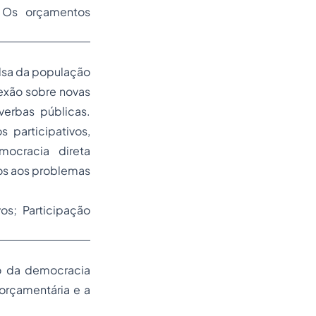
 Os orçamentos
ulsa da população
lexão sobre novas
erbas públicas.
 participativos,
ocracia direta
tos aos problemas
os; Participação
to da democracia
orçamentária e a