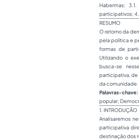
Habermas; 3.1.
participativos; 4
RESUMO
O retorno da dem
pela política e 
formas de part
Utilizando o ex
busca-se nesse
participativa, d
da comunidade.
Palavras-chave
popular; Democr
1. INTRODUÇÃO
Analisaremos ne
participativa di
destinação dos r