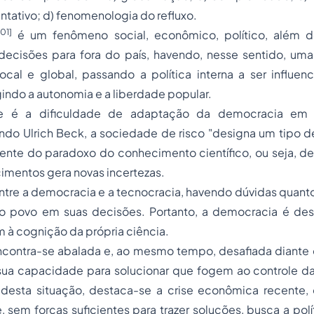
entativo; d) fenomenologia do refluxo.
[01]
é um fenômeno social, econômico, político, além de
decisões para fora do país, havendo, nesse sentido, uma
local e global, passando a política interna a ser influen
ngindo a autonomia e a liberdade popular.
e é a dificuldade de adaptação da democracia em
do Ulrich Beck, a sociedade de risco "designa um tipo 
iente do paradoxo do conhecimento científico, ou seja, d
imentos gera novas incertezas.
ntre a democracia e a tecnocracia, havendo dúvidas quant
 povo em suas decisões. Portanto, a democracia é desa
 à cognição da própria ciência.
contra-se abalada e, ao mesmo tempo, desafiada diante d
sua capacidade para solucionar que fogem ao controle da 
esta situação, destaca-se a crise econômica recente, 
, sem forças suficientes para trazer soluções, busca a po