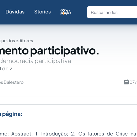
Dúvidas
Stories
IA
Fale com a
ue dos editores
ento participativo.
democracia participativa
1 de 2
es Balestero
07/
a página:
mo; Abstract; 1. Introdução; 2. Os fatores de Crise n