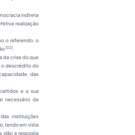
mocracia indireta
fetiva realização
mo o referendo, o
[02]
ção
.
 da crise do que
é o descrédito do
 capacidade das
partidos e a sua
l necessário da
as instituições
o, tendo em vista
s dão a resposta