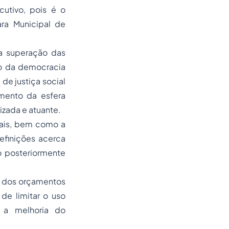
utivo, pois é o
ra Municipal de
 a superação das
to da democracia
 de justiça social
imento da esfera
izada e atuante.
ntais, bem como a
efinições acerca
o posteriormente
o dos orçamentos
de limitar o uso
r a melhoria do