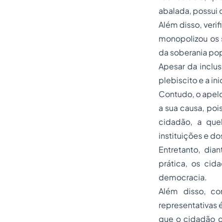
abalada, possui 
Além disso, veri
monopolizou os s
da soberania pop
Apesar da inclus
plebiscito e a in
Contudo, o apel
a sua causa, poi
cidadão, a que
instituições e do
Entretanto, dia
prática, os ci
democracia.
Além disso, co
representativas 
que o cidadão d