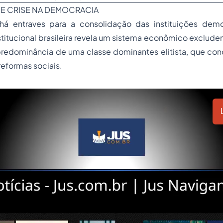
DE CRISE NA DEMOCRACIA
á entraves para a consolidação das instituições demo
titucional brasileira revela um sistema econômico excluden
predominância de uma classe dominantes elitista, que con
reformas sociais.