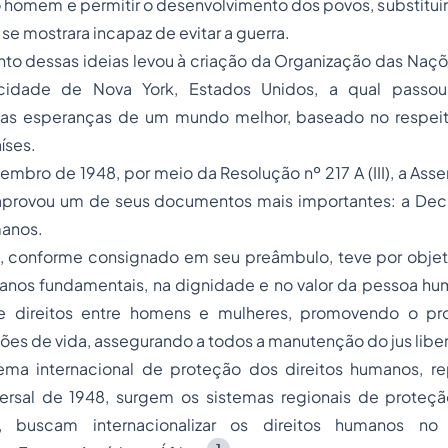
homem e permitir o desenvolvimento dos povos, substituin
se mostrara incapaz de evitar a guerra.
to dessas ideias levou à criação da Organização das Naçõ
idade de Nova York, Estados Unidos, a qual passou
das esperanças de um mundo melhor, baseado no respei
íses.
embro de 1948, por meio da Resolução nº 217 A (III), a Ass
provou um de seus documentos mais importantes: a Decl
manos.
, conforme consignado em seu preâmbulo, teve por objetiv
manos fundamentais, na dignidade e no valor da pessoa 
e direitos entre homens e mulheres, promovendo o pro
ões de vida, assegurando a todos a manutenção do
jus libe
ema internacional de proteção dos direitos humanos, r
ersal de 1948, surgem os sistemas regionais de proteç
n, buscam internacionalizar os direitos humanos no 