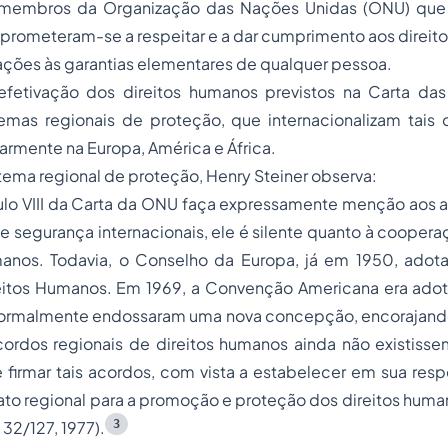
s membros da Organização das Nações Unidas (ONU) que
meteram-se a respeitar e a dar cumprimento aos direitos 
olações às garantias elementares de qualquer pessoa.
fetivação dos direitos humanos previstos na Carta da
emas regionais de proteção, que internacionalizam tais d
larmente na Europa, América e África.
stema regional de proteção, Henry Steiner observa:
ulo VIII da Carta da ONU faça expressamente menção aos a
 e segurança internacionais, ele é silente quanto à cooper
manos. Todavia, o Conselho da Europa, já em 1950, ado
eitos Humanos. Em 1969, a Convenção Americana era adot
ormalmente endossaram uma nova concepção, encorajand
ordos regionais de direitos humanos ainda não existissem
 firmar tais acordos, com vista a estabelecer em sua res
ato regional para a promoção e proteção dos direitos hum
3
32/127, 1977).