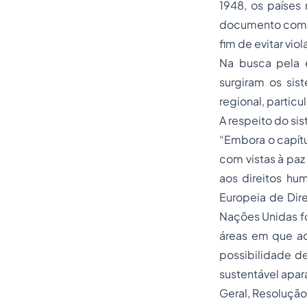
1948, os paíse
documento compro
fim de evitar vi
Na busca pela e
surgiram os sist
regional, particu
A respeito do si
“Embora o capít
com vistas à paz
aos direitos hu
Europeia de Dir
Nações Unidas f
áreas em que ac
possibilidade de
sustentável apar
Geral, Resolução 