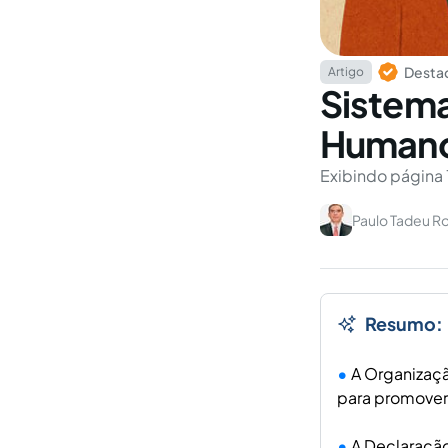
Destaq
Artigo
Sistema
Human
Exibindo página 
Paulo Tadeu R
Resumo:
A Organizaçã
para promover 
A Declaração