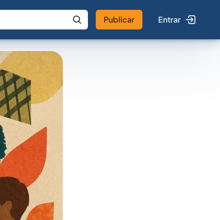
Publicar
Entrar
 IA
Buscar no Jus