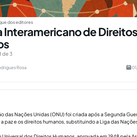
ue dos editores
 Interamericano de Direito
os
1 de 3
odrigues Rosa
01
o das Nações Unidas (ONU) foi criada após a Segunda Guer
a paz e os direitos humanos, substituindo a Liga das Naçõe
 Universal dos Direitos Humanos, aprovada em 1948 pela A