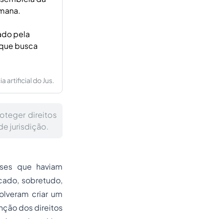
umana.
ado pela
 que busca
artificial do Jus.
teger direitos
e jurisdição.
íses que haviam
ado, sobretudo,
olveram criar um
nção dos direitos