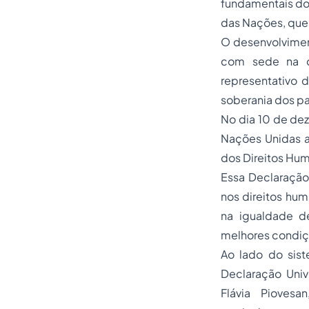
fundamentais do 
das Nações, que 
O desenvolvimen
com sede na c
representativo 
soberania dos pa
No dia 10 de dez
Nações Unidas a
dos Direitos Hu
Essa Declaração
nos direitos hu
na igualdade d
melhores condiç
Ao lado do sist
Declaração Univ
Flávia Piovesa