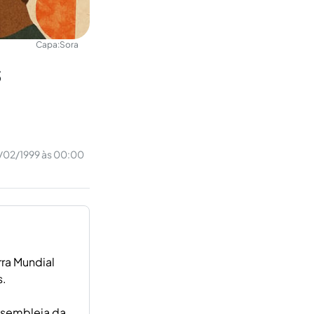
Capa:
Sora
s
/02/1999 às 00:00
ra Mundial
s.
ssembleia da