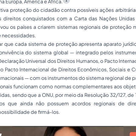
1
na Europa, América e África.
tiva proteção do cidadão contra possíveis ações arbitrári
s direitos conquistados com a Carta das Nações Unidas
levou os países a criarem sistemas regionais de proteção
e necessidades.
r que cada sistema de proteção apresenta aparato jurídic
nvivência do sistema global — integrado pelos instrum
eclaração Universal dos Direitos Humanos, o Pacto Internac
s, o Pacto Internacional de Direitos Econômicos, Sociais e C
nacionais — com os instrumentos do sistema regional de p
ionais funcionam como normas complementares aos objet
das, sendo que a ONU, por meio da Resolução 32/127, de 1
s que ainda não possuem acordos regionais de dire
ossibilidade de firmá-los.