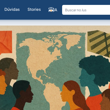
Dúvidas
Stories
IA
Fale com a