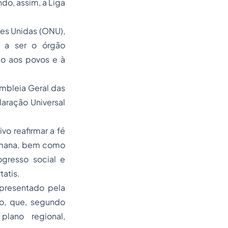
do, assim, a Liga
es Unidas (ONU),
 a ser o órgão
to aos povos e à
embleia Geral das
aração Universal
o reafirmar a fé
humana, bem como
gresso social e
rtatis
.
epresentado pela
ão, que, segundo
plano regional,