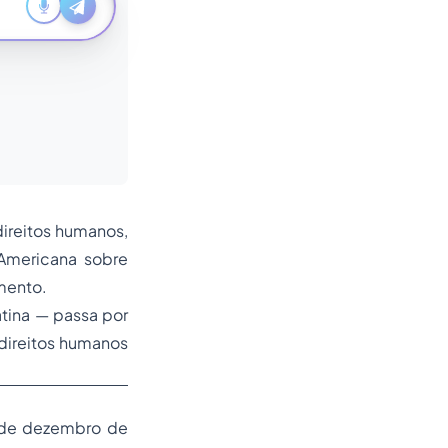
direitos humanos,
Americana sobre
mento.
atina — passa por
 direitos humanos
 de dezembro de