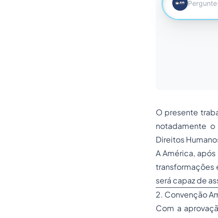
O presente traba
notadamente o 
Direitos Humanos
A América, após 
transformações e
será capaz de as
2. Convenção Am
Com a aprovaçã