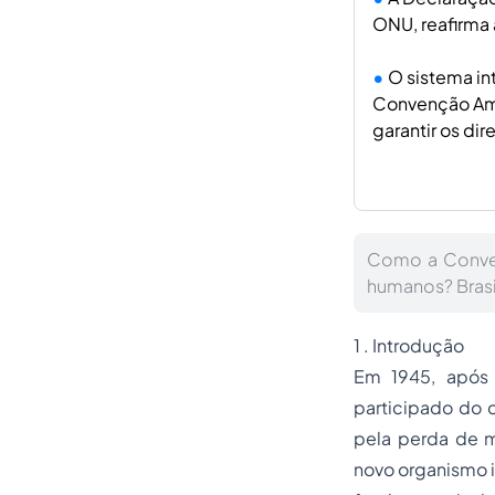
ONU, reafirma 
O sistema in
Convenção Ame
garantir os di
Como a Conven
humanos? Brasil
1 . Introdução
Em 1945, após 
participado do
pela perda de m
novo organismo i