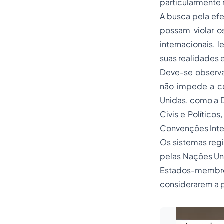
particularmente 
A busca pela efe
possam violar o
internacionais, 
suas realidades 
Deve-se observa
não impede a co
Unidas, como a D
Civis e Político
Convenções Inter
Os sistemas reg
pelas Nações Uni
Estados-membro
considerarem a p