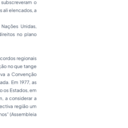
 subscreveram o
ali elencados, a
s Nações Unidas,
ireitos no plano
cordos regionais
ação no que tange
tava a Convenção
ada. Em 1977, as
o os Estados, em
, a considerar a
pectiva região um
anos” (Assembleia