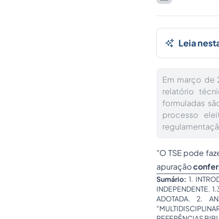
Leia nest
Em março de 
relatório téc
formuladas são
processo elei
regulamentação
"O TSE pode faz
apuração
confer
Sumário:
1. INTRO
INDEPENDENTE. 1.
ADOTADA. 2. A
"MULTIDISCIPLIN
REFERÊNCIAS BIBLIO