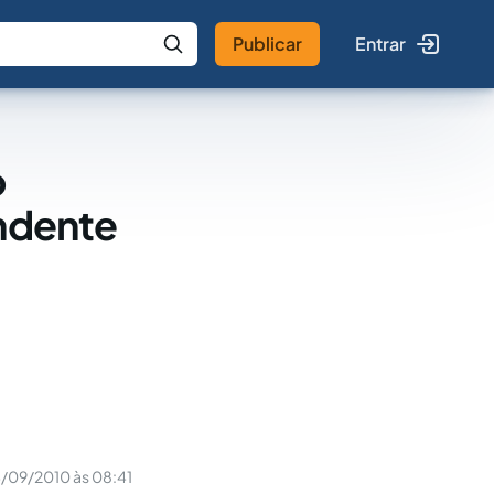
Publicar
Entrar
 IA
Buscar no Jus
o
endente
/09/2010 às 08:41