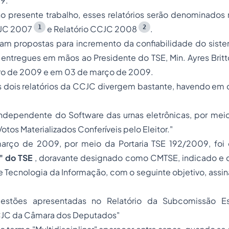
9.
no presente trabalho, esses relatórios serão denominados
1
2
CJC 2007
e
Relatório CCJC 2008
.
m propostas para incremento da confiabilidade do siste
entregues em mãos ao Presidente do TSE, Min. Ayres Britt
iro de 2009 e em 03 de março de 2009.
s dois relatórios da CCJC divergem bastante, havendo e
a Independente do Software das urnas eletrônicas, por me
tos Materializados Conferíveis pelo Eleitor."
arço de 2009, por meio da Portaria TSE 192/2009, foi
r" do TSE
, doravante designado como CMTSE, indicado e
e Tecnologia da Informação, com o seguinte objetivo, assin
ugestões apresentadas no Relatório da Subcomissão E
CJC da Câmara dos Deputados"