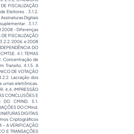
S DE FISCALIZAÇÃO
Eleitores . 3.1.2.
Assinaturas Digitais
suplementar . 3.1.7.
10 2008 - Diferenças
DES DE FISCALIZAÇÃO
3.2.2. 2006. e 2008
. INDEPENDÊNCIA DO
MTSE. 4.1. TEMAS
.2. Concentração de
m Transito. 4.1.5. A
RÔNICO DE VOTAÇÃO
.2.2. Lacração dos
 urnas eletrônicas.
OR. 4.4. IMPRESSÃO
RE AS CONCLUSÕES E
DO CMIND. 5.1.
DAÇÕES DO CMind.
SINATURAS DIGITAIS
mos Criptográficos
4 – A VERIFICAÇÃO
ICO E TRANSAÇÕES