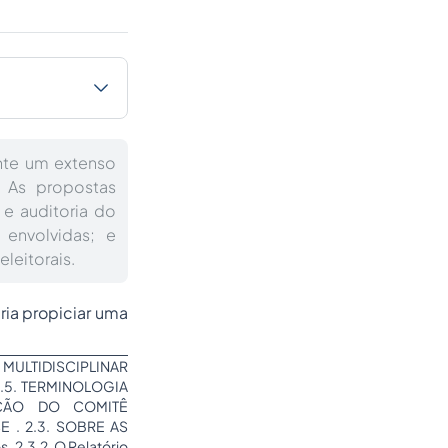
te um extenso
. As propostas
 e auditoria do
 envolvidas; e
leitorais.
eria propiciar uma
 MULTIDISCIPLINAR
.5. TERMINOLOGIA
IÇÃO DO COMITÊ
 . 2.3. SOBRE AS
 2.3.2. O Relatório