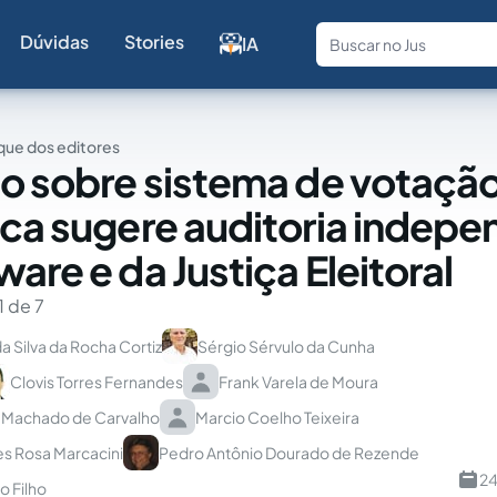
Dúvidas
Stories
IA
Fale com a
ue dos editores
io sobre sistema de votaçã
ica sugere auditoria indep
are e da Justiça Eleitoral
1 de 7
a Silva da Rocha Cortiz
Sérgio Sérvulo da Cunha
Clovis Torres Fernandes
Frank Varela de Moura
 Machado de Carvalho
Marcio Coelho Teixeira
es Rosa Marcacini
Pedro Antônio Dourado de Rezende
24
o Filho