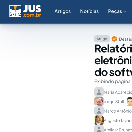
Artigos
Notícias
Peças
Destaq
Artigo
Relatór
eletrôn
do softw
Exibindo página 
Maria Aparecid
Jorge Stolfi
Marco Antônio
Augusto Tavar
Amilcar Brunaz