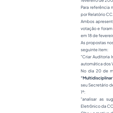
fevereiro de 200
Para referência 
por
Relatório C
Ambos apresenta
votação e foram 
em 18 de fevere
As propostas no
seguinte item:
"Criar Auditori
automática dos Vo
No dia 20 de m
"Multidisciplina
seu Secretário d
1º:
"analisar as s
Eletrônico da C