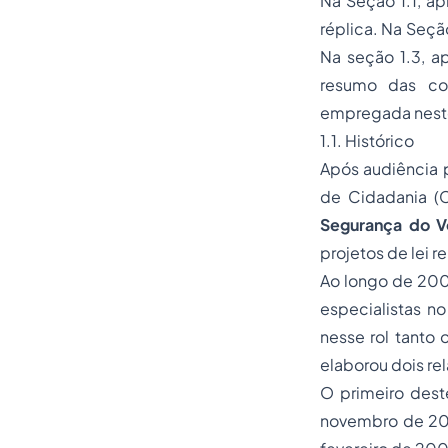
Na Seção 1.1, ap
réplica. Na Seç
Na seção 1.3, a
resumo das con
empregada nest
1.1. Histórico
Após audiência 
de Cidadania (
Segurança do V
projetos de lei r
Ao longo de 200
especialistas n
nesse rol tanto 
elaborou dois re
O primeiro dest
novembro de 200