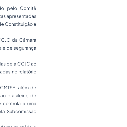
ado pelo
Comitê
tas apresentadas
e Constituição e
a CCJC da Câmara
ça e de segurança
adas pela CCJC ao
adas no relatório
o CMTSE
, além de
o brasileiro, de
 controla a urna
pela Subcomissão