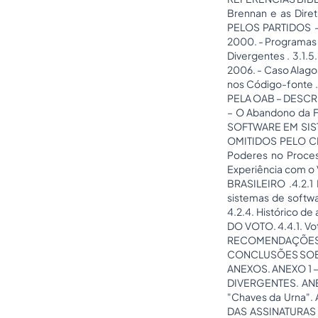
Brennan e as Dir
PELOS PARTIDOS – 
2000. - Programas M
Divergentes . 3.1.5
2006. - Caso Alagoas
nos Código-fonte .
PELA OAB – DESCRIÇ
– O Abandono da Fi
SOFTWARE EM SIST
OMITIDOS PELO CMTS
Poderes no Processo
Experiência com 
BRASILEIRO .4.2.1 
sistemas de softwa
4.2.4. Histórico d
DO VOTO. 4.4.1. Vo
RECOMENDAÇÕES
CONCLUSÕES SO
ANEXOS. ANEXO 1 –
DIVERGENTES. ANEX
"Chaves da Urna"
DAS ASSINATURAS