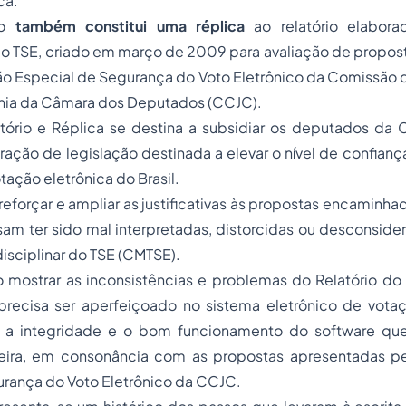
ca.
to
também constitui uma réplica
ao relatório elabor
do TSE
, criado em março de 2009 para avaliação de propos
o Especial de Segurança do Voto Eletrônico da Comissão d
ania da Câmara dos Deputados (CCJC).
tório e Réplica se destina a subsidiar os deputados d
ração de legislação destinada a elevar o nível de confian
tação eletrônica do Brasil.
reforçar e ampliar as justificativas às propostas encaminh
am ter sido mal interpretadas, distorcidas ou desconsider
isciplinar do TSE
(CMTSE).
o mostrar as inconsistências e problemas do
Relatório d
precisa ser aperfeiçoado no sistema eletrônico de votaçã
 a integridade e o bom funcionamento do software que
ileira, em consonância com as propostas apresentadas 
urança do Voto Eletrônico da CCJC.