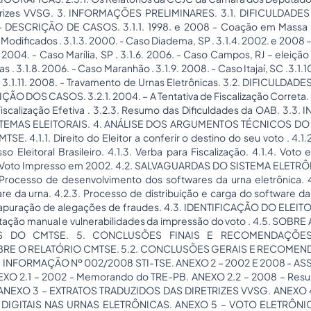
etrizes VVSG. 3. INFORMAÇÕES PRELIMINARES. 3.1. DIFICULDADE
DESCRIÇÃO DE CASOS. 3.1.1. 1998. e 2008 - Coação em Massa de 
odificados . 3.1.3. 2000. - Caso Diadema, SP . 3.1.4. 2002. e 2008 – 
. 2004. - Caso Marília, SP . 3.1.6. 2006. - Caso Campos, RJ – eleição 
 . 3.1.8. 2006. - Caso Maranhão . 3.1.9. 2008. - Caso Itajaí, SC .3.1.
 3.1.11. 2008. - Travamento de Urnas Eletrônicas. 3.2. DIFICULDA
ÃO DOS CASOS. 3.2.1. 2004. – A Tentativa de Fiscalização Correta. 
scalização Efetiva . 3.2.3. Resumo das Dificuldades da OAB. 3.3
EMAS ELEITORAIS. 4. ANÁLISE DOS ARGUMENTOS TÉCNICOS DO C
E. 4.1.1. Direito do Eleitor a conferir o destino do seu voto . 4.1
 Eleitoral Brasileiro. 4.1.3. Verba para Fiscalização. 4.1.4. Voto e
o Voto Impresso em 2002. 4.2. SALVAGUARDAS DO SISTEMA ELET
Processo de desenvolvimento dos softwares da urna eletrônica. 4
re da urna. 4.2.3. Processo de distribuição e carga do software das
e apuração de alegações de fraudes. 4.3. IDENTIFICAÇÃO DO ELEIT
tação manual e vulnerabilidades da impressão do voto . 4.5. SOB
 DO CMTSE. 5. CONCLUSÕES FINAIS E RECOMENDAÇÕES 
BRE O
RELATÓRIO CMTSE
. 5.2. CONCLUSÕES GERAIS E RECOMEN
 INFORMAÇÃO Nº 002/2008 STI-TSE. ANEXO 2 – 2002 E 2008 - AS
O 2.1 – 2002 - Memorando do TRE-PB. ANEXO 2.2 – 2008 – Resu
. ANEXO 3 – EXTRATOS TRADUZIDOS DAS DIRETRIZES VVSG. ANEXO 
 DIGITAIS NAS URNAS ELETRÔNICAS. ANEXO 5 – VOTO ELETRÔN