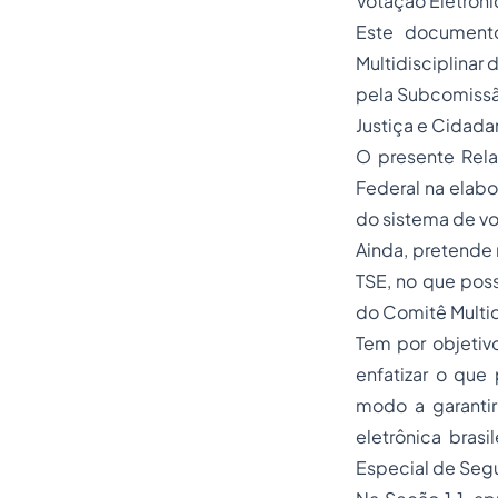
Votação Eletrôni
Este documen
Multidisciplinar 
pela Subcomissã
Justiça e Cidad
O presente Rela
Federal na elabo
do sistema de vo
Ainda, pretende 
TSE, no que poss
do
Comitê Multid
Tem por objetiv
enfatizar o que 
modo a garantir
eletrônica bras
Especial de Seg