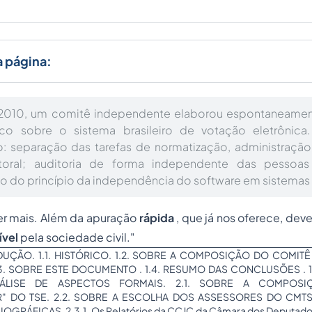
a página:
2010, um comitê independente elaborou espontaneamen
nico sobre o sistema brasileiro de votação eletrônica
: separação das tarefas de normatização, administração
toral; auditoria de forma independente das pessoas
 do princípio da independência do software em sistemas e
er mais. Além da apuração
rápida
, que já nos oferece, dev
ível
pela sociedade civil."
DUÇÃO. 1.1. HISTÓRICO. 1.2. SOBRE A COMPOSIÇÃO DO COMITÊ
3. SOBRE ESTE DOCUMENTO . 1.4. RESUMO DAS CONCLUSÕES . 1
NÁLISE DE ASPECTOS FORMAIS. 2.1. SOBRE A COMPOS
AR" DO TSE. 2.2. SOBRE A ESCOLHA DOS ASSESSORES DO CMTSE
GRÁFICAS. 2.3.1. Os Relatórios da CCJC da Câmara dos Deputados.