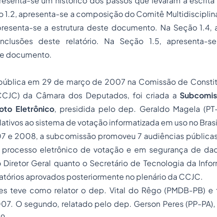
resenta-se um histórico dos passos que levaram à escrita 
ão 1.2, apresenta-se a composição do
Comitê Multidiscipli
presenta-se a estrutura deste documento. Na Seção 1.4,
clusões deste relatório. Na Seção 1.5, apresenta-se
e documento.
pública em 29 de março de 2007 na Comissão de Constitu
CCJC) da Câmara dos Deputados, foi criada a
Subcomis
oto Eletrônico
, presidida pelo dep. Geraldo Magela (PT-
elativos ao sistema de votação informatizada em uso no Brasi
7 e 2008, a subcomissão promoveu 7 audiências públicas,
o processo eletrônico de votação e em segurança de dad
o Diretor Geral quanto o Secretário de Tecnologia da Inf
latórios aprovados posteriormente no plenário da CCJC.
es teve como relator o dep. Vital do Rêgo (PMDB-PB) e
7. O segundo, relatado pelo dep. Gerson Peres (PP-PA),