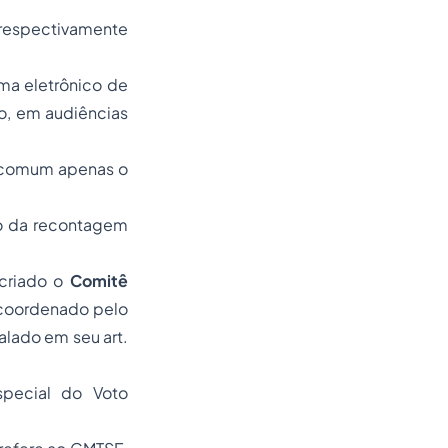
 respectivamente
ma eletrônico de
o, em audiências
m comum apenas o
io da recontagem
 criado o
Comitê
 coordenado pelo
alado em seu art.
special do Voto