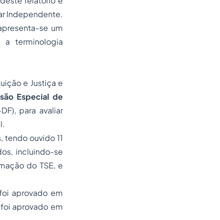
deste relatório e
nar Independente
.
 apresenta-se um
 a terminologia
ição e Justiça e
são Especial de
DF), para avaliar
l.
 tendo ouvido 11
os, incluindo-se
ormação do TSE, e
 foi aprovado em
 foi aprovado em