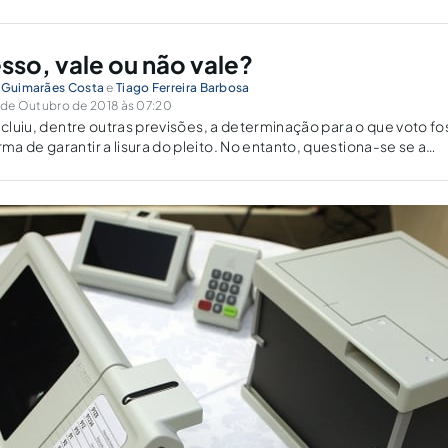
sso, vale ou não vale?
a Guimarães Costa
e
Tiago Ferreira Barbosa
de Outubro de 2018 às 07:20
incluiu, dentre outras previsões, a determinação para o que voto f
a de garantir a lisura do pleito. No entanto, questiona-se se a
constitucional, notadamente diante da recente decisão do STF.