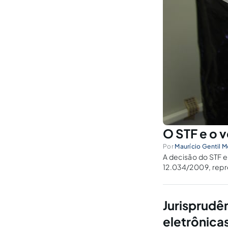
O STF e o 
Por
Maurício Gentil M
A decisão do STF e
12.034/2009, repre
de que o atual sist
Jurisprudê
eletrônica