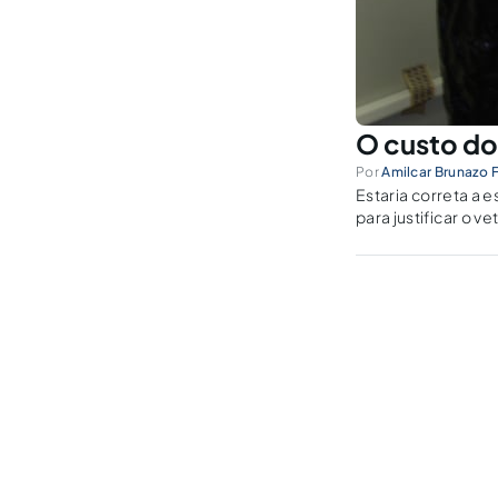
O custo do
Por
Amilcar Brunazo F
Estaria correta a 
para justificar o v