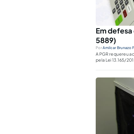
Em defesa d
5889)
Por
Amilcar Brunazo F
A PGR requereu ao 
pela Lei 13.165/20
Este artigo aprese