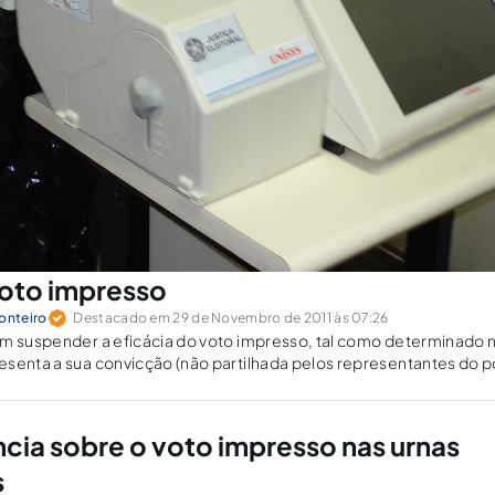
voto impresso
onteiro
Destacado em 29 de Novembro de 2011 às 07:26
m suspender a eficácia do voto impresso, tal como determinado na
senta a sua convicção (não partilhada pelos representantes do p
ema de votação em urna eletrônica é infalível.
ncia sobre o voto impresso nas urnas
s