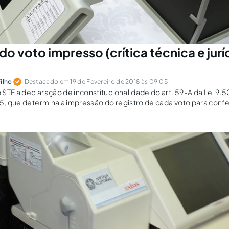
o voto impresso (crítica técnica e jurí
ilho
Destacado em 19 de Fevereiro de 2018 às 09:05
STF a declaração de inconstitucionalidade do art. 59-A da Lei 9.5
15, que determina a impressão do registro de cada voto para confer
nta os motivos técnicos e jurídicos pelos quais são equivocadas a