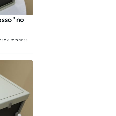
esso” no
s eleitorais nas