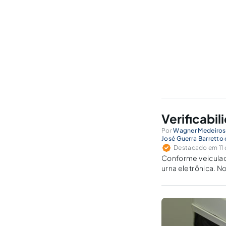
Verificabil
Por
Wagner Medeiros
José Guerra Barretto
Destacado em 11 d
Conforme veiculad
urna eletrônica. No
verificabilidade d