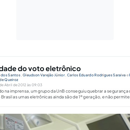
idade do voto eletrônico
 dos Santos
,
Gleudson Varejão Júnior
,
Carlos Eduardo Rodrigues Saraiva
e
 de Queiroz
e Abril de 2012 às 09:03
o na imprensa, um grupo da UnB conseguiu quebrar a segurança 
 Brasil as urnas eletrônicas ainda são de 1º geração, e não permit
o voto. Resta indagar: até quando?