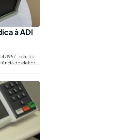
dica à ADI
04/1997, incluído
ência do eleitor.
s premissas da ADI.