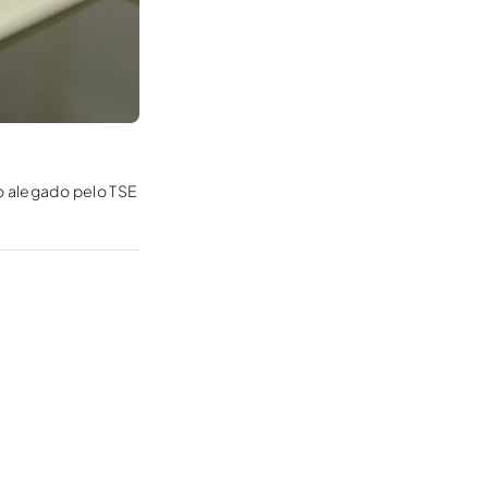
mo alegado pelo TSE
?