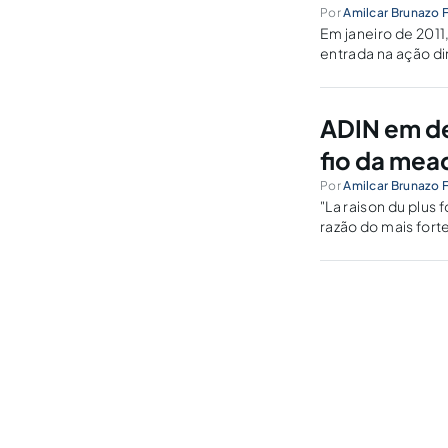
Por
Amilcar Brunazo F
Em janeiro de 201
entrada na ação di
12.034 de 2009, qu
ADIN em de
fio da mea
Por
Amilcar Brunazo F
"La raison du plus f
razão do mais fort
fabula: O Lobo e o 