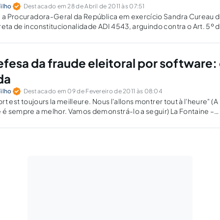
ilho
Destacado em 28 de Abril de 2011 às 07:51
1, a Procuradora-Geral da República em exercício Sandra Cureau 
reta de inconstitucionalidade ADI 4543, arguindo contra o Art. 5º d
e implanta o "Voto Impresso Conferido pelo Eleitor" a...
fesa da fraude eleitoral por software:
da
ilho
Destacado em 09 de Fevereiro de 2011 às 08:04
ort est toujours la meilleure. Nous l'allons montrer tout à l'heure" (A
e é sempre a melhor. Vamos demonstrá-lo a seguir) La Fontaine –
Cordeiro - 1668 1....