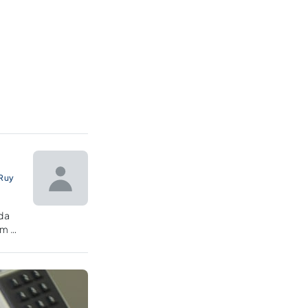
Ruy
da
em a