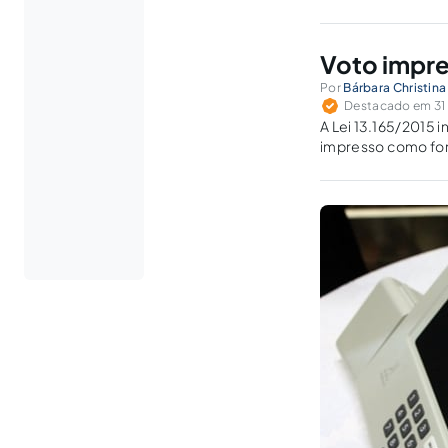
Voto impre
Por
Bárbara Christin
Destacado em 31 
A Lei 13.165/2015 
impresso como form
previsão é ou não 