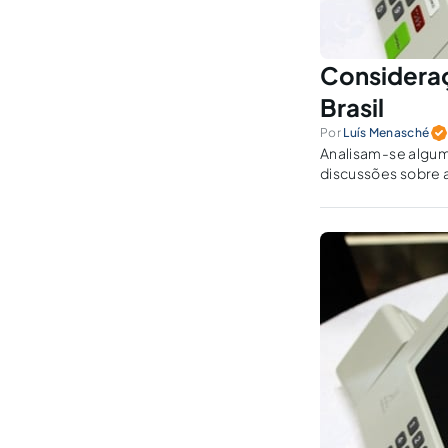
Consideraç
Brasil
Por
Luís Menasché
Analisam-se alguma
discussões sobre 