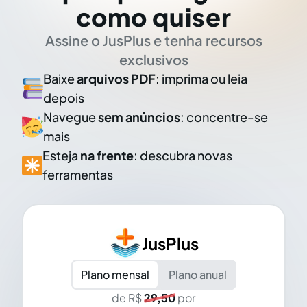
como quiser
Assine o JusPlus e tenha recursos
exclusivos
Baixe
arquivos PDF
: imprima ou leia
depois
Navegue
sem anúncios
: concentre-se
mais
Esteja
na frente
: descubra novas
ferramentas
JusPlus
Plano mensal
Plano anual
de R$
29,50
por