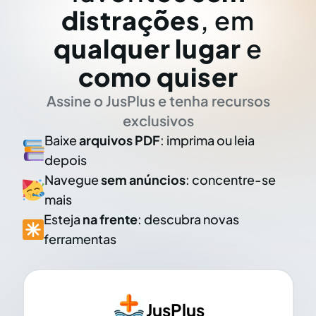
distrações
, em
qualquer lugar
e
como quiser
Assine o JusPlus e tenha recursos
exclusivos
Baixe
arquivos PDF
: imprima ou leia
depois
Navegue
sem anúncios
: concentre-se
mais
Esteja
na frente
: descubra novas
ferramentas
JusPlus