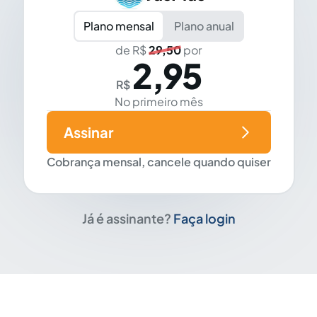
Plano mensal
Plano anual
de R$
29,50
por
2,95
R$
No primeiro mês
Assinar
Cobrança mensal, cancele quando quiser
Já é assinante?
Faça login