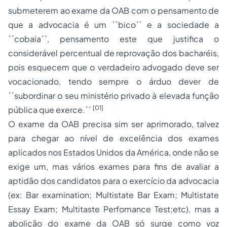
submeterem ao exame da OAB com o pensamento de
que a advocacia é um ´´bico´´ e a sociedade a
´´cobaia´´, pensamento este que justifica o
considerável percentual de reprovação dos bacharéis,
pois esquecem que o verdadeiro advogado deve ser
vocacionado, tendo sempre o árduo dever de
´´subordinar o seu ministério privado à elevada função
[01]
pública que exerce.´´
O exame da OAB precisa sim ser aprimorado, talvez
para chegar ao nível de excelência dos exames
aplicados nos Estados Unidos da América, onde não se
exige um, mas vários exames para fins de avaliar a
aptidão dos candidatos para o exercício da advocacia
(ex: Bar examination; Multistate Bar Exam; Multistate
Essay Exam; Multitaste Perfomance Test;etc), mas a
abolição do exame da OAB só surge como voz