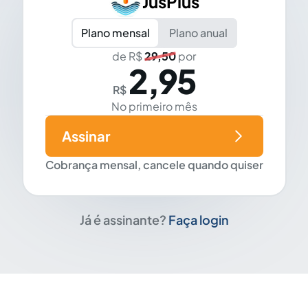
JusPlus
Plano mensal
Plano anual
de R$
29,50
por
2,95
R$
No primeiro mês
Assinar
Cobrança mensal, cancele quando quiser
Já é assinante?
Faça login