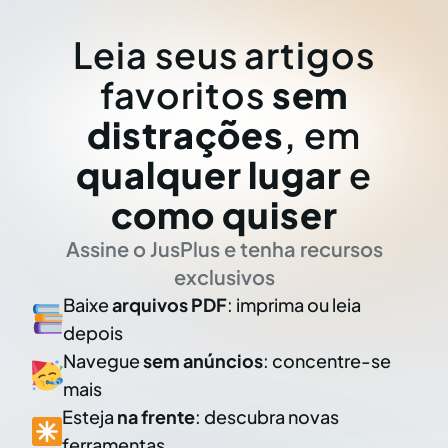
Leia seus artigos
favoritos
sem
distrações
, em
qualquer lugar
e
como quiser
Assine o JusPlus e tenha recursos
exclusivos
Baixe
arquivos PDF
: imprima ou leia
depois
Navegue
sem anúncios
: concentre-se
mais
Esteja
na frente
: descubra novas
ferramentas