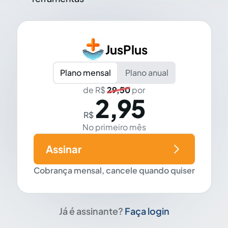
JusPlus
Plano mensal
Plano anual
de R$
29,50
por
2,95
R$
No primeiro mês
Assinar
Cobrança mensal, cancele quando quiser
Já é assinante?
Faça login