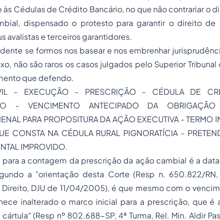
e às Cédulas de Crédito Bancário, no que não contrariar o d
mbial, dispensado o protesto para garantir o direito de
 avalistas e terceiros garantidores.
idente se formos nos basear e nos embrenhar jurisprudênc
xo, não são raros os casos julgados pelo Superior Tribunal
ento que defendo.
IL - EXECUÇÃO - PRESCRIÇÃO - CÉDULA DE CRÉ
NTO - VENCIMENTO ANTECIPADO DA OBRIGAÇÃO
ENAL PARA PROPOSITURA DA AÇÃO EXECUTIVA - TERMO IN
E CONSTA NA CÉDULA RURAL PIGNORATÍCIA - PRETEN
NTAL
IMPROVIDO.
l para a contagem da prescrição da ação cambial é a data
segundo a "orientação desta Corte (Resp n. 650.822/RN, 
 Direito, DJU de 11/04/2005), é que mesmo com o venci
nece inalterado o marco inicial para a prescrição, que é
cártula" (Resp nº 802.688-SP, 4ª Turma, Rel. Min. Aldir Pas