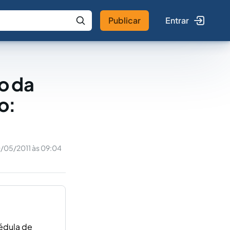
Publicar
Entrar
 IA
Buscar no Jus
o da
o:
/05/2011 às 09:04
édula de