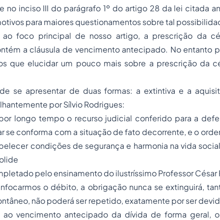
 no inciso III do parágrafo 1º do artigo 28 da lei citada a
tivos para maiores questionamentos sobre tal possibilida
ao foco principal de nosso artigo, a prescrição da c
ontém a cláusula de vencimento antecipado. No entanto 
os que elucidar um pouco mais sobre a prescrição da c
de se apresentar de duas formas: a extintiva e a aquisit
lhantemente por Sílvio Rodrigues:
or longo tempo o recurso judicial conferido para a defe
ular se conforma com a situação de fato decorrente, e o orde
belecer condições de segurança e harmonia na vida social
olide
letado pelo ensinamento do ilustríssimo Professor César 
nfocarmos o débito, a obrigação nunca se extinguirá, tan
âneo, não poderá ser repetido, exatamente por ser devido
 ao vencimento antecipado da dívida de forma geral,