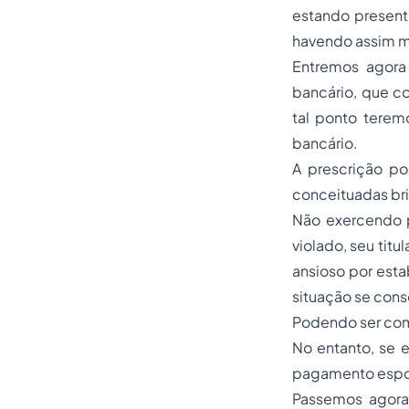
estando presente
havendo assim mo
Entremos agora 
bancário, que c
tal ponto terem
bancário.
A prescrição po
conceituadas bri
Não exercendo p
violado, seu tit
ansioso por esta
situação se cons
Podendo ser comp
No entanto, se e
pagamento espont
Passemos agora