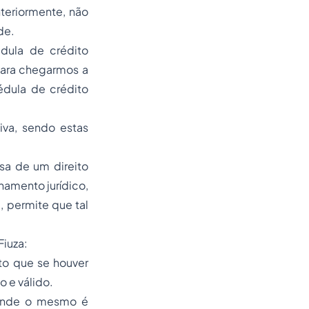
nteriormente, não
de.
édula de crédito
para chegarmos a
édula de crédito
iva, sendo estas
sa de um direito
namento jurídico,
, permite que tal
Fiuza:
to que se houver
 e válido.
 onde o mesmo é