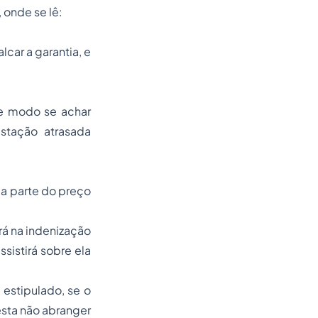
 onde se lê:
car a garantia, e
te modo se achar
stação atrasada
 a parte do preço
rá na indenização
sistirá sobre ela
 estipulado, se o
esta não abranger