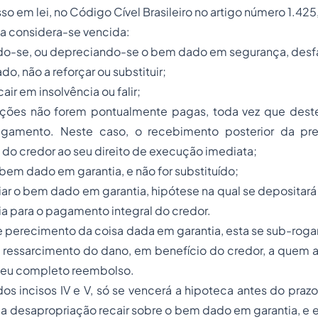
so em lei, no Código Cível Brasileiro no artigo número 1.425,
ida considera-se vencida:
ando-se, ou depreciando-se o bem dado em segurança, desfal
do, não a reforçar ou substituir;
cair em insolvência ou falir;
stações não forem pontualmente pagas, toda vez que des
agamento. Neste caso, o recebimento posterior da pre
 do credor ao seu direito de execução imediata;
 bem dado em garantia, e não for substituído;
iar o bem dado em garantia, hipótese na qual se depositará
ia para o pagamento integral do credor.
e perecimento da coisa dada em garantia, esta se sub-roga
 ressarcimento do dano, em benefício do credor, a quem as
 seu completo reembolso.
os incisos IV e V, só se vencerá a hipoteca antes do prazo
a desapropriação recair sobre o bem dado em garantia, e 