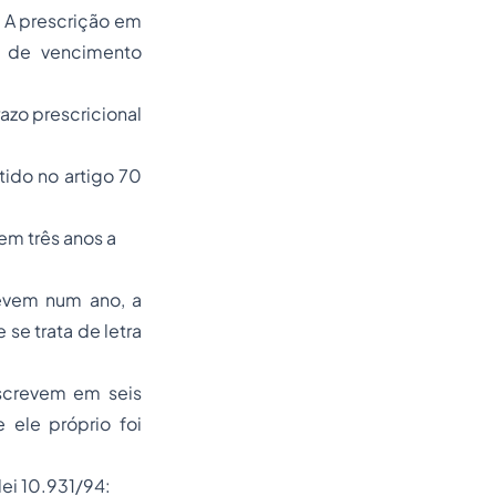
 A prescrição em
a de vencimento
zo prescricional
tido no artigo 70
 em três anos a
revem num ano, a
se trata de letra
escrevem em seis
ele próprio foi
lei 10.931/94: