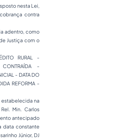
isposto nesta Lei,
 cobrança contra
ia adentro, como
 de Justiça com o
DITO RURAL -
 CONTRAÍDA -
ICIAL - DATA DO
DIDA REFORMA -
 estabelecida na
Rel. Min. Carlos
mento antecipado
 a data constante
sarinho Júnior, DJ