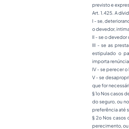
previsto e expres
Art. 1.425. A dív
I - se, deterior
o devedor, intima
II - se o devedor 
III - se as pre
estipulado o p
importa renúncia
IV - se perecer o
V - se desapropr
que for necessár
§ 1o Nos casos d
do seguro, ou no
preferência até
§ 2o Nos casos d
perecimento, ou 