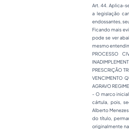
Art. 44. Aplica-s
a legislação ca
endossantes, seus
Ficando mais ev
pode se ver abai
mesmo entendim
PROCESSO CIV
INADIMPLEME
PRESCRIÇÃO TRI
VENCIMENTO QU
AGRAVO REGIME
- O marco inicia
cártula, pois, 
Alberto Menezes
do título, perma
originalmente na 