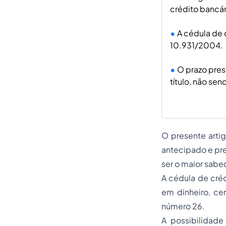
crédito bancár
A cédula de c
10.931/2004.
O prazo pres
título, não se
O presente arti
antecipado e pre
ser o maior sabe
A cédula de créd
em dinheiro, cer
número 26.
A possibilidad