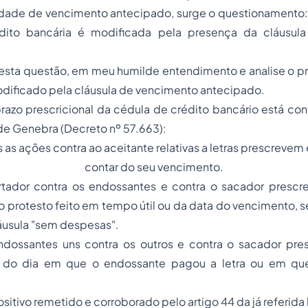
lidade de vencimento antecipado, surge o questionamento:
dito bancária é modificada pela presença da cláusul
sta questão, em meu humilde entendimento e analise o pra
dificado pela cláusula de vencimento antecipado.
azo prescricional da cédula de crédito bancário está con
de Genebra (Decreto nº 57.663):
s as ações contra ao aceitante relativas a letras prescrevem
contar do seu vencimento.
tador contra os endossantes e contra o sacador presc
o protesto feito em tempo útil ou da data do vencimento, se 
áusula "sem despesas".
dossantes uns contra os outros e contra o sacador pr
 do dia em que o endossante pagou a letra ou em que 
itivo remetido e corroborado pelo artigo 44 da já referida 