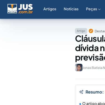
Artigos
Notícias
Peças
Destaq
Artigo
Cláusul
dívida 
previsão
Jonas Batista 
Resumo:
O artigo abo