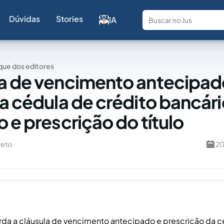
Dúvidas
Stories
IA
Fale com a
ue dos editores
a de vencimento antecipad
na cédula de crédito bancári
 e prescrição do título
Neto
20
rda a cláusula de vencimento antecipado e prescrição da c