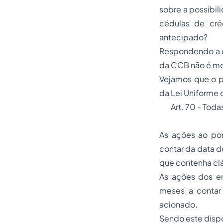
sobre a possibi
cédulas de cré
antecipado?
Respondendo a e
da CCB não é mo
Vejamos que o pr
da Lei Uniforme 
Art. 70 - Toda
As ações ao por
contar da data d
que contenha cl
As ações dos en
meses a contar
acionado.
Sendo este dispos