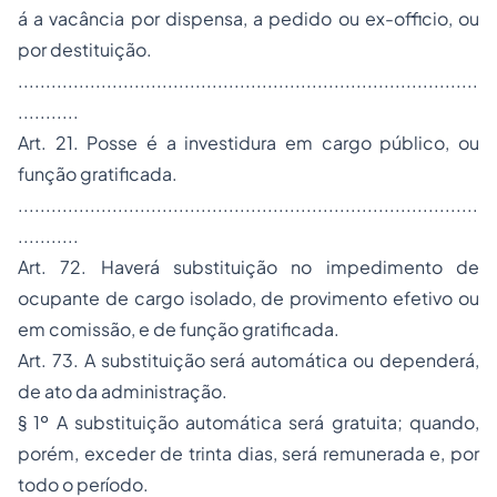
á a vacância por dispensa, a pedido ou ex-officio, ou
por destituição.
...................................................................................
...........
Art. 21. Posse é a investidura em cargo público, ou
função gratificada.
...................................................................................
...........
Art. 72. Haverá substituição no impedimento de
ocupante de cargo isolado, de provimento efetivo ou
em comissão, e de função gratificada.
Art. 73. A substituição será automática ou dependerá,
de ato da administração.
§ 1º A substituição automática será gratuita; quando,
porém, exceder de trinta dias, será remunerada e, por
todo o período.