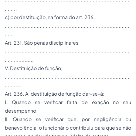
...................................................................................
........
c) por destituição, na forma do art. 236.
...................................................................................
......
Art. 231. São penas disciplinares:
...................................................................................
...................
V. Destituição de função;
...................................................................................
...........
Art. 236. A. destituição de função dar-se-á:
I. Quando se verificar falta de exação no seu
desempenho;
II. Quando se verificar que, por negligência ou
benevolência, o funcionário contribuiu para que se não