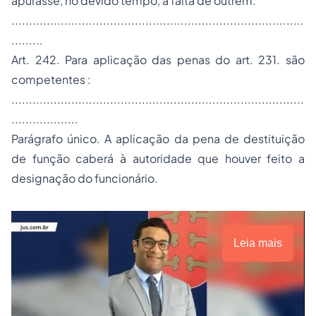
apurasse, no devido tempo, a falta de outrem.
...................................................................................
.........
Art. 242. Para aplicação das penas do art. 231. são
competentes :
...................................................................................
...................
Parágrafo único. A aplicação da pena de destituição
de função caberá à autoridade que houver feito a
designação do funcionário.
Leia mais