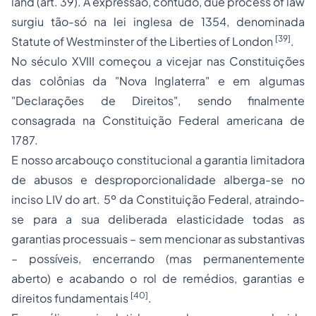
land
(art. 39). A expressão, contudo,
due process of law
surgiu tão-só na lei inglesa de 1354, denominada
[39]
Statute of Westminster of the Liberties of London
.
No século XVIII começou a vicejar nas Constituições
das colônias da "Nova Inglaterra" e em algumas
"Declarações de Direitos", sendo finalmente
consagrada na Constituição Federal americana de
1787.
E nosso arcabouço constitucional a garantia limitadora
de abusos e desproporcionalidade alberga-se no
inciso LIV do art. 5º da Constituição Federal, atraindo-
se para a sua deliberada elasticidade todas as
garantias processuais – sem mencionar as substantivas
– possíveis, encerrando (mas permanentemente
aberto) e acabando o rol de remédios, garantias e
[40]
direitos fundamentais
.