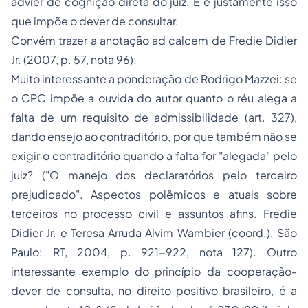
advier de cognição direta do juiz. E é justamente isso
que impõe o dever de consultar.
Convém trazer a anotação
ad calcem
de Fredie Didier
Jr. (2007, p. 57, nota 96):
Muito interessante a ponderação de Rodrigo Mazzei: se
o CPC impõe a ouvida do autor quanto o réu alega a
falta de um requisito de admissibilidade (art. 327),
dando ensejo ao contraditório, por que também não se
exigir o contraditório quando a falta for "alegada" pelo
juiz? ("O manejo dos declaratórios pelo terceiro
prejudicado". Aspectos polêmicos e atuais sobre
terceiros no processo civil e assuntos afins. Fredie
Didier Jr. e Teresa Arruda Alvim Wambier (coord.). São
Paulo: RT, 2004, p. 921-922, nota 127). Outro
interessante exemplo do princípio da cooperação-
dever de consulta, no direito positivo brasileiro, é a