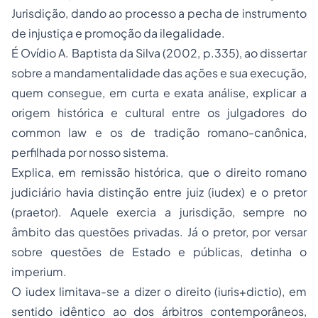
Jurisdição, dando ao processo a pecha de instrumento
de injustiça e promoção da ilegalidade.
É Ovídio A. Baptista da Silva (2002, p.335), ao dissertar
sobre a mandamentalidade das ações e sua execução,
quem consegue, em curta e exata análise, explicar a
origem histórica e cultural entre os julgadores do
common law
e os de tradição romano-canônica,
perfilhada por nosso sistema.
Explica, em remissão histórica, que o
direito romano
judiciário havia distinção entre juiz (
iudex
) e o pretor
(
praetor
). Aquele exercia a jurisdição, sempre no
âmbito das questões privadas. Já o pretor, por versar
sobre questões de Estado e públicas, detinha o
imperium
.
O
iudex
limitava-se a dizer o direito
(iuris+dictio),
em
sentido idêntico ao dos árbitros contemporâneos,