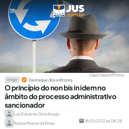
Capa:
DepositPhotos
Destaque dos editores
Artigo
O princípio do non bis in idem no
âmbito do processo administrativo
sancionador
Luiz Eduardo Diniz Araujo
18/01/2012 às 08:28
Raíssa Roese da Rosa