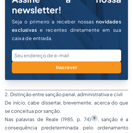
newsletter!
Seja o primeiro a receber nossas
novidades
exclusivas
e recentes diretamente em sua
caixa de entrada.
Inscrever
2. Distinção entre sanção penal, administrativa e civil
De início, cabe dissertar, brevemente, acerca do que
se conceitua por sanção.
9
Nas palavras de Reale (1985, p. 74)
, sanção é a
consequência predeterminada pelo ordenamento