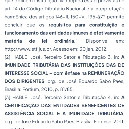
que definem instituição filantrópica estão previstas no
art. 14 do Código Tributário Nacional e a interpretação
harmônica dos artigos 146-II, 150-VI, 195-§7° permite
concluir que os
requisitos para constituição e
funcionamento das entidades imunes é efetivamente
matéria de lei ordinária
.”. Disponível em:
http://www.stf.jus.br. Acesso em: 30 jan. 2012.
[2] HABLE, José. Terceiro Setor e Tributação 3, in:
A
IMUNIDADE TRIBUTÁRIA DAS INSTITUIÇÕES DAS DE
INTERESSE SOCIAL – com ênfase na REMUNERAÇÃO
DOS DIRIGENTES
, org. de José Eduardo Sabo Paes,
Brasilia: Fortium, 2010, p. 81/85.
[3] HABLE, José. Terceiro Setor e Tributação 4, in:
A
CERTIFICAÇÃO DAS ENTIDADES BENEFICENTES DE
ASSISTÊNCIA SOCIAL E A IMUNIDADE TRIBUTÁRIA
,
org. de José Eduardo Sabo Paes, Brasília: Forense, 2011,