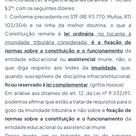
§ 2º, com os seguintes dizeres:
1. Conforme precedente no STF (RE 93.770, Muñoz, RTJ
102/304) e na linha da melhor doutrina, o que a
Constituição remete à
lei ordinária
, no tocante à
imunidade tributária considerada,
é a fixação de
normas sobre a constituição e o funcionamento
da
entidade educacional ou
assistencial
imune; não, o
que diga respeito aos lindes da
imunidade
, que,
quando susceptíveis de disciplina infraconstitucional,
ficou reservado à
lei complementar
. (grifos nossos)
Em análise aos ditames do art. 12, da Lei nº 9.532/97,
podemos afirmar que estão a tratar de requisitos para o
gozo da imunidade tributária e não sobre a
fixação de
normas sobre a constituição e o funcionamento
da
entidade educacional ou assistencial imune.
Desse modo, em se tratando de lei de natureza