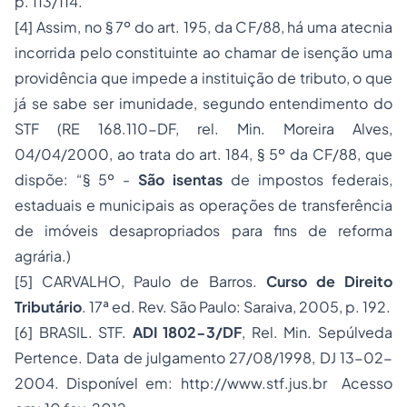
p. 113/114.
[4] Assim, no § 7º do art. 195, da CF/88, há uma atecnia
incorrida pelo constituinte ao chamar de isenção uma
providência que impede a instituição de tributo, o que
já se sabe ser imunidade, segundo entendimento do
STF (RE 168.110-DF, rel. Min. Moreira Alves,
04/04/2000, ao trata do art. 184, § 5º da CF/88, que
dispõe: “§ 5º -
São isentas
de impostos federais,
estaduais e municipais as operações de transferência
de imóveis desapropriados para fins de reforma
agrária.)
[5] CARVALHO, Paulo de Barros.
Curso de Direito
Tributário
. 17ª ed. Rev. São Paulo: Saraiva, 2005, p. 192.
[6] BRASIL. STF.
ADI 1802-3/DF
, Rel. Min. Sepúlveda
Pertence. Data de julgamento 27/08/1998, DJ 13-02-
2004. Disponível em: http://www.stf.jus.br Acesso