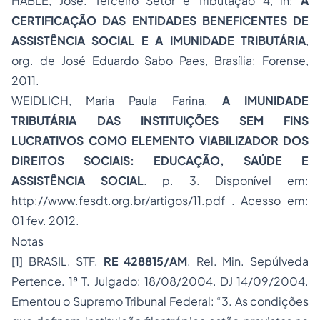
HABLE, José. Terceiro Setor e Tributação 4, in:
A
CERTIFICAÇÃO DAS ENTIDADES BENEFICENTES DE
ASSISTÊNCIA SOCIAL E A IMUNIDADE TRIBUTÁRIA
,
org. de José Eduardo Sabo Paes, Brasília: Forense,
2011.
WEIDLICH, Maria Paula Farina.
A IMUNIDADE
TRIBUTÁRIA DAS INSTITUIÇÕES SEM FINS
LUCRATIVOS COMO ELEMENTO VIABILIZADOR DOS
DIREITOS SOCIAIS: EDUCAÇÃO, SAÚDE E
ASSISTÊNCIA SOCIAL
. p. 3. Disponível em:
http://www.fesdt.org.br/artigos/11.pdf . Acesso em:
01 fev. 2012.
Notas
[1] BRASIL. STF.
RE 428815/AM
. Rel. Min. Sepúlveda
Pertence. 1ª T. Julgado: 18/08/2004. DJ 14/09/2004.
Ementou o Supremo Tribunal Federal: “3. As condições