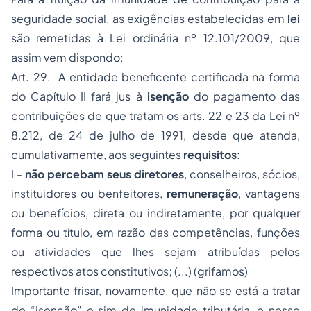
seguridade social, as exigências estabelecidas em
lei
são remetidas à Lei ordinária nº 12.101/2009, que
assim vem dispondo:
Art. 29. A entidade beneficente certificada na forma
do Capítulo II fará jus à
isenção
do pagamento das
contribuições de que tratam os arts. 22 e 23 da Lei nº
8.212, de 24 de julho de 1991, desde que atenda,
cumulativamente, aos seguintes
requisitos
:
I -
não percebam seus diretores
, conselheiros, sócios,
instituidores ou benfeitores,
remuneração
, vantagens
ou benefícios, direta ou indiretamente, por qualquer
forma ou título, em razão das competências, funções
ou atividades que lhes sejam atribuídas pelos
respectivos atos constitutivos; (...) (grifamos)
Importante frisar, novamente, que não se está a tratar
de “isenção” e sim de imunidade tributária, e nesse