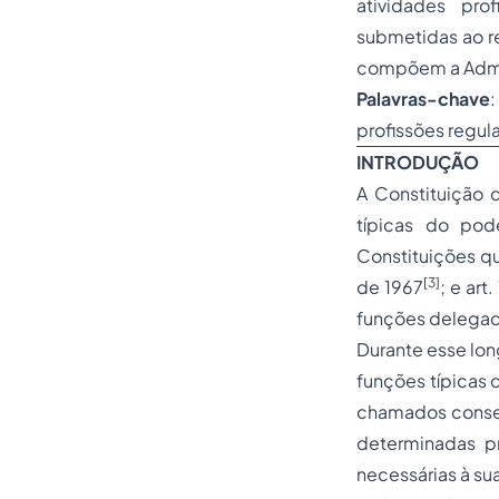
atividades pro
submetidas ao re
compõem a Admin
Palavras-chave
profissões regul
INTRODUÇÃO
A Constituição d
típicas do pod
Constituições qu
[3]
de 1967
; e art
funções delegada
Durante esse lon
funções típicas 
chamados conselh
determinadas pr
necessárias à s