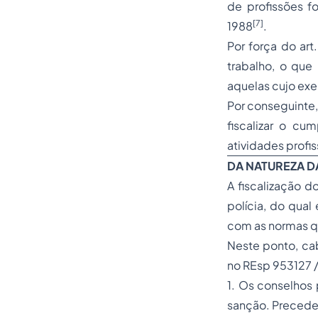
de profissões fo
[7]
1988
.
Por força do art.
trabalho, o que 
aquelas cujo exe
Por conseguinte,
fiscalizar o cu
atividades profis
DA NATUREZA D
A fiscalização d
polícia, do qua
com as normas qu
Neste ponto, cab
no REsp 953127 /
1. Os conselhos 
sanção. Precede