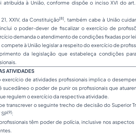
i atribuída à União, conforme dispõe o inciso XVI do art
[8]
 21, XXIV, da Constituição
, também cabe à União cuida
inclui o poder-dever de fiscalizar o exercício de profis
rcício demanda o atendimento de condições fixadas por lei
 compete à União legislar a respeito do exercício de profi
mprimento da legislação que estabeleça condições par
sionais.
AS ATIVIDADES
o exercício de atividades profissionais implica o desemp
l é sucedâneo o poder de punir os profissionais que atua
e regulem o exercício da respectiva atividade.
e transcrever o seguinte trecho de decisão do Superior Tr
[9]
 SP
:
profissionais têm poder de polícia, inclusive nos aspectos 
ntes.