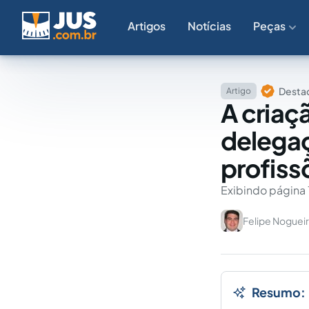
Artigos
Notícias
Peças
Destaq
Artigo
A criaç
delegaç
profiss
Exibindo página 
Felipe Noguei
Resumo: