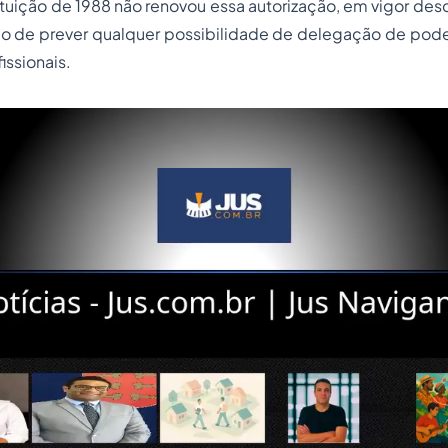
ituição de 1988 não renovou essa autorização, em vigor des
o de prever qualquer possibilidade de delegação de poder
issionais.