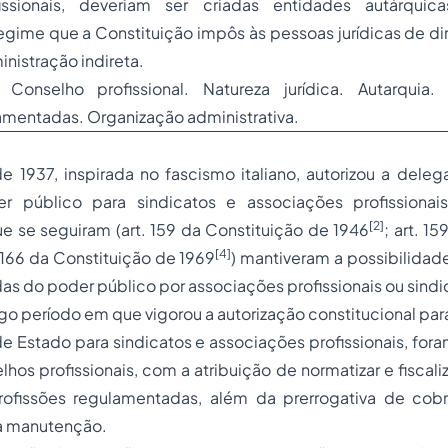
fissionais, deveriam ser criadas entidades autárquica
gime que a Constituição impôs às pessoas jurídicas de di
istração indireta.
: Conselho profissional. Natureza jurídica. Autarquia.
amentadas. Organização administrativa.
e 1937, inspirada no fascismo italiano, autorizou a dele
er público para
sindicatos
e associações profissionais
[2]
e se seguiram (art. 159 da Constituição de 1946
; art. 1
[4]
. 166 da Constituição de 1969
) mantiveram a possibilidad
s do poder público por associações profissionais ou sindic
go período em que vigorou a autorização constitucional pa
de Estado para sindicatos e associações profissionais, fora
os profissionais, com a atribuição de normatizar e fiscaliz
ofissões regulamentadas, além da prerrogativa de cobr
ua manutenção.