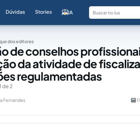
Dúvidas
Stories
IA
Fale com a
ue dos editores
ão de conselhos profissionai
ão da atividade de fiscaliz
ões regulamentadas
1 de 2
ra Fernandes
1