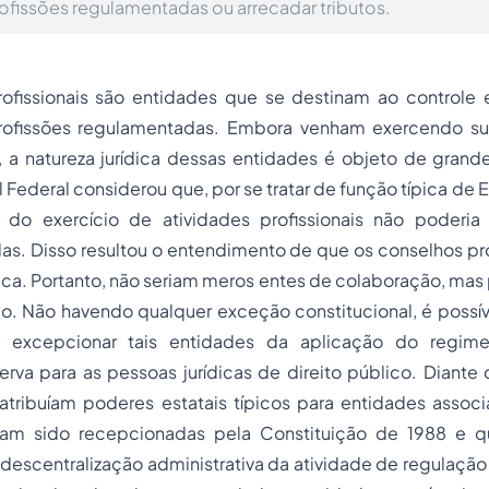
rofissões regulamentadas ou arrecadar tributos.
ofissionais são entidades que se destinam ao controle e
rofissões regulamentadas. Embora venham exercendo sua
 a natureza jurídica dessas entidades é objeto de grande
 Federal considerou que, por se tratar de função típica de E
o do exercício de atividades profissionais não poderi
as. Disso resultou o entendimento de que os conselhos pro
ica. Portanto, não seriam meros entes de colaboração, mas 
co. Não havendo qualquer exceção constitucional, é possív
a excepcionar tais entidades da aplicação do
regime
erva para as pessoas jurídicas de direito público. Diante 
atribuíam poderes estatais típicos para entidades associ
riam sido recepcionadas pela Constituição de 1988 e 
escentralização administrativa da atividade de regulação 