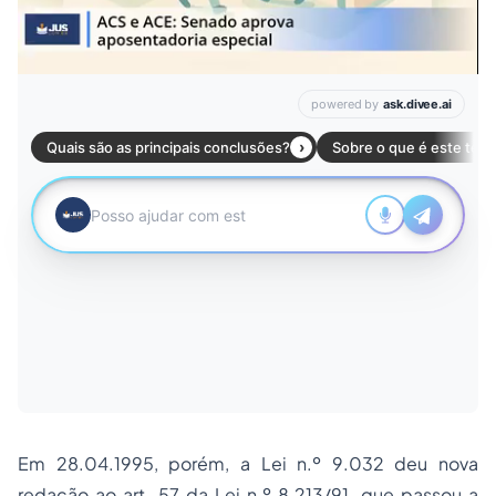
Em 28.04.1995, porém, a Lei n.º 9.032 deu nova
redação ao art. 57 da Lei n.º 8.213/91, que passou a