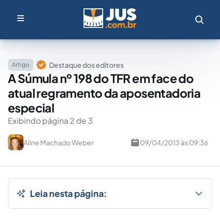
Destaque dos editores
Artigo
A Súmula nº 198 do TFR em face do
atual regramento da aposentadoria
especial
Exibindo página 2 de 3
Aline Machado Weber
09/04/2013 às 09:36
Leia nesta página: