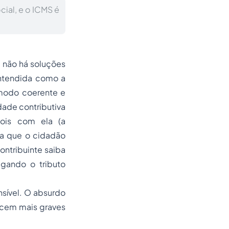
cial, e o ICMS é
, não há soluções
entendida como a
 modo coerente e
ade contributiva
pois com ela (a
ra que o cidadão
ontribuinte saiba
gando o tributo
nsível. O absurdo
recem mais graves