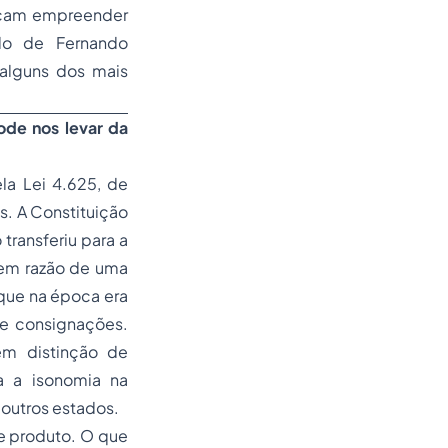
uscam empreender
udo de Fernando
 alguns dos mais
ode nos levar da
la Lei 4.625, de
s. A Constituição
transferiu para a
 em razão de uma
que na época era
 e consignações.
em distinção de
a a isonomia na
 outros estados.
de produto. O que