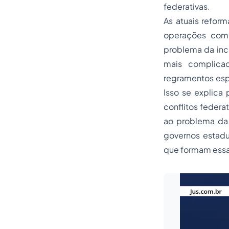
federativas.
As atuais reform
operações com 
problema da inc
mais complicad
regramentos espe
Isso se explica 
conflitos federa
ao problema da “
governos estadu
que formam essa 