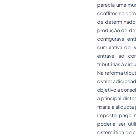
parecia uma muda
conflitos no com
de determinados 
produção de dete
configurava ent
cumulativa do I
entrave ao com
tributárias à cir
Na
reforma tribut
o valor adiciona
objetivo a conso
a principal dist
fixaria a alíquot
imposto pago n
poderia ser ut
sistemática de c