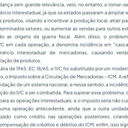
nça sem grande relevância, veio, no entanto, a tornar-se
ércio interestadual, já que os estados passaram a ampliar e 
produtos, visando a incentivar a produção local, atrair para
rminados setores, ou aumentar as vendas para outros esta
ão as origens da guerra fiscal. Além disso, o proble
VC em cada operação, a denomina incidência em “cascat
ércio interestadual de mercadorias, causando verdad
culação de produtos.
ária
de 1965, EC 18/65, o IVC foi substituído por um mode
do, o Imposto sobre a Circulação de Mercadorias – ICM. A r
lidação de um sistema nacional, e nesse sentido, a incidênc
orção do IVC a ser combatida. Para superar esse problema,
a para as operações interestaduais, e o imposto seria não cum
uma operação antecedente, ainda que a outra unidad
ilizado como crédito nas operações posteriores, crian
ompensação de créditos e débitos do ICM, enfim, isso sign