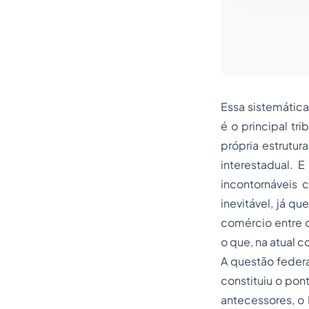
Essa sistemátic
é o principal t
própria estrutur
interestadual. 
incontornáveis 
inevitável, já q
comércio entre 
o que, na atual 
A questão feder
constituiu o pon
antecessores, o 