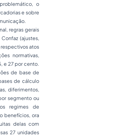
roblemático, o
rcadorias e sobre
omunicação.
al, regras gerais
Confaz (ajustes,
s respectivos atos
ções normativas,
5, e 27 por cento.
uções de base de
bases de cálculo
s, diferimentos,
 por segmento ou
mos regimes de
o benefícios, ora
uitas delas com
ssas 27 unidades