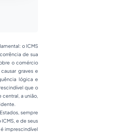
damental: o ICMS
corrência de sua
sobre o comércio
 causar graves e
quência lógica e
rescindível que o
central, a união,
idente.
 Estados, sempre
o ICMS, e de seus
 é imprescindível