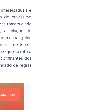
interestaduais e
o do gravíssimo
mas tornam ainda
, a criação de
igem estrangeira.
imizar os eternos
 no que se refere
 conflitantes dos
anhado de regras
Leia mais