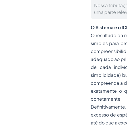
Nossa tributaçã
uma parte rele
O Sistema e o I
O resultado da m
simples para pr
compreensibilid
adequado ao pri
de cada indiví
simplicidade) bu
compreenda a dis
exatamente o q
corretamente.
Definitivamente,
excesso de espéc
até do que a exce