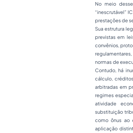
No meio desse
“inescrutável” I
prestações de se
Sua estrutura le
previstas em le
convênios, protoc
regulamentares,
normas de execuçã
Contudo, há inu
cálculo, crédit
arbitradas em p
regimes especia
atividade eco
substituição tri
como ônus ao c
aplicação disti