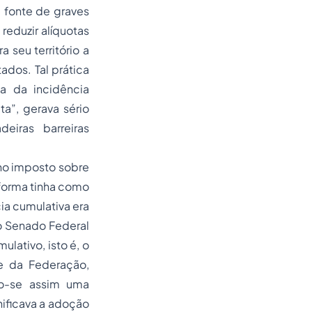
 fonte de graves
reduzir alíquotas
 seu território a
dos. Tal prática
ma da incidência
a”, gerava sério
eiras barreiras
rno imposto sobre
eforma tinha como
ia cumulativa era
 o Senado Federal
ulativo, isto é, o
e da Federação,
do-se assim uma
ificava a
adoção