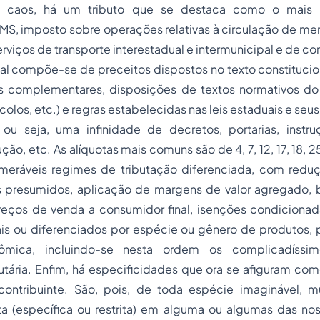
 caos, há um tributo que se destaca como o mais p
CMS, imposto sobre operações relativas à circulação de me
rviços de transporte interestadual e intermunicipal e de c
gal compõe-se de preceitos dispostos no texto constitucion
is complementares, disposições de textos normativos do 
olos, etc.) e regras estabelecidas nas leis estaduais e seu
 ou seja, uma infinidade de decretos, portarias, instru
o, etc. As alíquotas mais comuns são de 4, 7, 12, 17, 18, 2
meráveis regimes de tributação diferenciada, com red
os presumidos, aplicação de margens de valor agregado, 
reços de venda a consumidor final, isenções condicionada
is ou diferenciados por espécie ou gênero de produtos,
nômica, incluindo-se nesta ordem os complicadíssi
butária. Enfim, há especificidades que ora se afiguram com
ontribuinte. São, pois, de toda espécie imaginável, m
nta (específica ou restrita) em alguma ou algumas das no