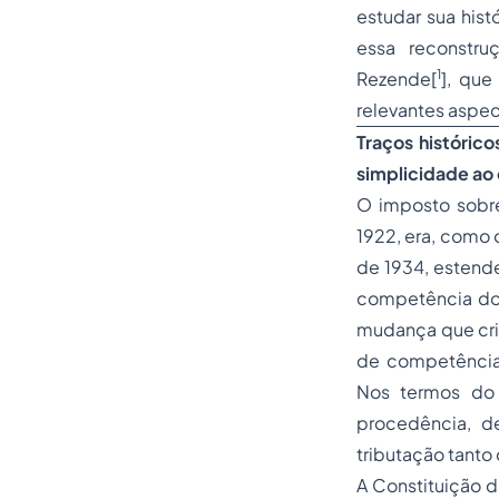
estudar sua his
essa reconstru
1
Rezende[
], que
relevantes aspec
Traços históric
simplicidade ao
O imposto sobre
1922, era, como 
de 1934, estende
competência dos
mudança que cri
de competência 
Nos termos do 
procedência, d
tributação tanto
A Constituição d