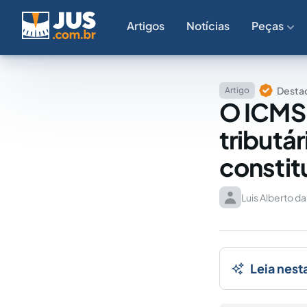
Artigos
Notícias
Peças
Destaq
Artigo
O ICMS 
tributár
consti
Luis Alberto d
Leia nest