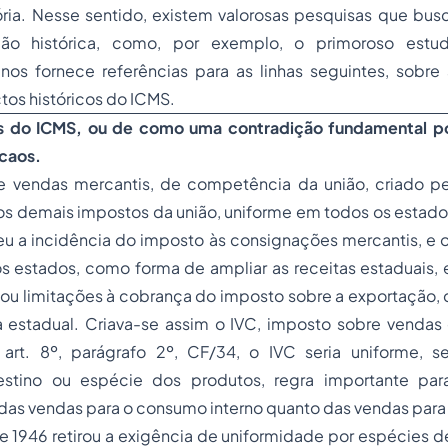
tória. Nesse sentido, existem valorosas pesquisas que b
ção histórica, como, por exemplo, o primoroso est
 nos fornece referências para as linhas seguintes, sobre
tos históricos do ICMS.
os do ICMS, ou de como uma contradição fundamental p
 caos.
 vendas mercantis, de competência da união, criado pe
os demais impostos da união, uniforme em todos os estado
u a incidência do imposto às consignações mercantis, e o 
 estados, como forma de ampliar as receitas estaduais,
ou limitações à cobrança do imposto sobre a exportação, 
estadual. Criava-se assim o IVC, imposto sobre vendas
art. 8º, parágrafo 2º, CF/34, o IVC seria uniforme, s
estino ou espécie dos produtos, regra importante par
 das vendas para o consumo interno quanto das vendas para
e 1946 retirou a exigência de uniformidade por espécies 