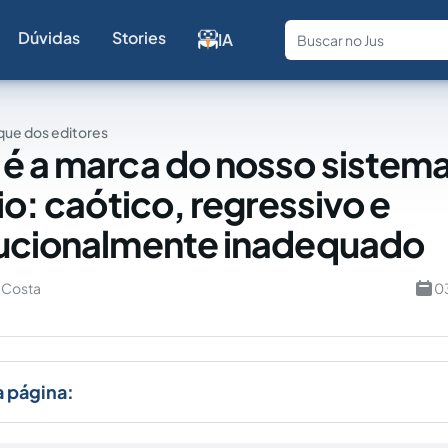
Dúvidas
Stories
IA
Fale com a
ue dos editores
é a marca do nosso sistem
io: caótico, regressivo e
tucionalmente inadequado
a Costa
0
a página: