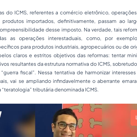
as do ICMS, referentes a comércio eletrônico, operações 
produtos importados, definitivamente, passam ao larg
ompreensibilidade desse imposto. Na verdade, tais refor
as as operações interestaduais, como, por exemplo
cíficos para produtos industriais, agropecuários ou de or
pelos claros e estritos objetivos das reformas: tentar min
tivos resultantes da estrutura normativa do ICMS, sobretudo
guerra fiscal”. Nessa tentativa de harmonizar interesses
ais, vai se ampliando infindavelmente o aberrante emar
“teratologia” tributária denominada ICMS.