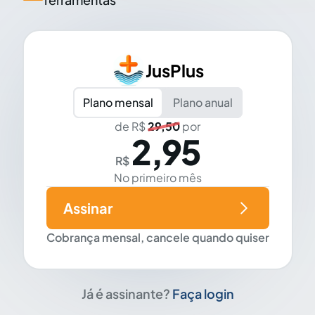
JusPlus
Plano mensal
Plano anual
de R$
29,50
por
2,95
R$
No primeiro mês
Assinar
Cobrança mensal, cancele quando quiser
Já é assinante?
Faça login