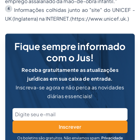
emprego assalariado da mão-de-obra infantil."
4
Informações colhidas junto ao "site" do UNICEF -
UK (Inglaterra) na INTERNET
.
(https://www.unicef.uk.)
Fique sempre informado
com o Jus!
Receba gratuitamente as atualizações
jurídicas em sua caixa de entrada.
Inscreva-se agora e não perca as novidades
diárias essenciais!
Inscrever
Os boletins são gratuitos. Não enviamos spam.
Privacidade