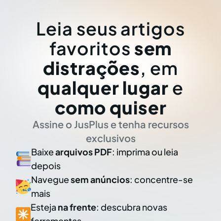
Leia seus artigos
favoritos
sem
distrações
, em
qualquer lugar
e
como quiser
Assine o JusPlus e tenha recursos
exclusivos
Baixe
arquivos PDF
: imprima ou leia
depois
Navegue
sem anúncios
: concentre-se
mais
Esteja
na frente
: descubra novas
ferramentas