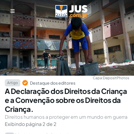
Capa:
DepositPhotos
Destaque dos editores
Artigo
A Declaração dos Direitos da Criança
e a Convenção sobre os Direitos da
Criança.
Direitos humanos a proteger em um mundo em guerra
Exibindo página 2 de 2