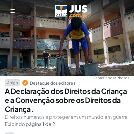
Capa:
DepositPhotos
Destaque dos editores
Artigo
A Declaração dos Direitos da Criança
e a Convenção sobre os Direitos da
Criança.
Direitos humanos a proteger em um mundo em guerra
Exibindo página 1 de 2